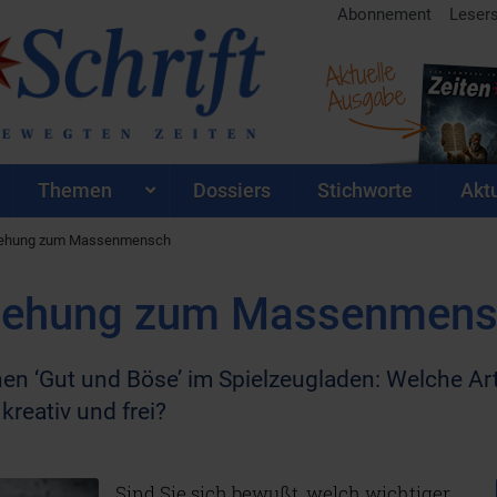
Abonnement
Leser
Aktuelle
Ausgabe
Themen
Dossiers
Stichworte
Aktu
ziehung zum Massenmensch
rziehung zum Massenmen
n ‘Gut und Böse’ im Spielzeugladen: Welche Arti
reativ und frei?
Sind Sie sich bewußt, welch wichtiger