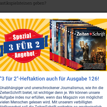
astikspielsteinen geben?
e positiv anregen
aft der kindlichen Phantasie wirksam werden kann.
ld zur Entfaltung dieser Phantasie vorfinden. Was
icht alles sein (Es fallen Ihnen bestimmt mühelos
in)? Was kann man mit einem Tuch alles anstellen!
dagegen meist ein ‚fertiges‘ Spielzeug. Was ist der
 schnell in der Stadt gekauften
agsgeschenk und einem sorgfältig gesuchten und
us dem Bach oder einer besonderen Vogelfeder?
"3 für 2"-Heftaktion auch für Ausgabe 126!
Unabhängiger und unerschrockener Journalismus, wie ihn die
ZeitenSchrift bietet, ist wichtiger denn je. Wir können unsere
eriment (es eignet sich auch für Elternabende zum
Aufgabe indes nur erfüllen, wenn das Magazin von möglichst
it Naturmaterialien wie Steinen, Eicheln,
vielen Menschen gelesen wird. Mit unserem verbilligten
Heftangebot soll die ZeitenSchrift weiterhin so erschwinglich