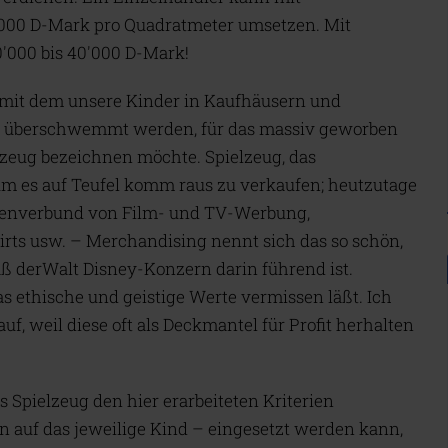
000 D-Mark pro Quadratmeter umsetzen. Mit
0'000 bis 40'000 D-Mark!
, mit dem unsere Kinder in Kaufhäusern und
n überschwemmt werden, für das massiv geworben
lzeug bezeichnen möchte. Spielzeug, das
 um es auf Teufel komm raus zu verkaufen; heutzutage
dienverbund von Film- und TV-Werbung,
irts usw. – Merchandising nennt sich das so schön,
daß derWalt Disney-Konzern darin führend ist.
s ethische und geistige Werte vermissen läßt. Ich
f, weil diese oft als Deckmantel für Profit herhalten
s Spielzeug den hier erarbeiteten Kriterien
n auf das jeweilige Kind – eingesetzt werden kann,