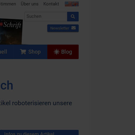
stimmen
Über uns
Kontakt
Newsletter
ell
Shop
Blog
sch
kel roboterisieren unsere
Infos zu diesem Artikel