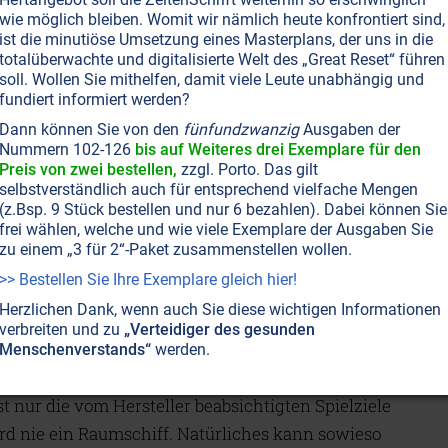
wie möglich bleiben. Womit wir nämlich heute konfrontiert sind,
ist die minutiöse Umsetzung eines Masterplans, der uns in die
intergalaktischen Kämpfern und Transformern, zu
totalüberwachte und digitalisierte Welt des „Great Reset“ führen
soll. Wollen Sie mithelfen, damit viele Leute unabhängig und
fundiert informiert werden?
inen – nein nicht nur einfach Bausteine, es muß
Dann können Sie von den
fünfundzwanzig
Ausgaben der
Nummern 102-126
bis auf Weiteres drei Exemplare für den
. Früher hatten Sie vielleicht einen
Preis von zwei bestellen,
zzgl. Porto. Das gilt
ebaut wurde; heute wünscht sich das Kind aber das
selbstverständlich auch für entsprechend vielfache Mengen
 die Pizzabude oder einen anderen fertigen Bausatz
(z.Bsp. 9 Stück bestellen und nur 6 bezahlen). Dabei können Sie
frei wählen, welche und wie viele Exemplare der Ausgaben Sie
h Vorschrift zusammenbaut. Damit zu spielen ist fast
zu einem „3 für 2“-Paket zusammenstellen wollen.
etwas von den filigranen Konstruktionen abfällt
>> Bestellen Sie Ihre Exemplare gleich hier!
 (Sie sollten hören, wie die Kinder dann zu
Herzlichen Dank, wenn auch Sie diese wichtigen Informationen
es fertig zusammengebaut wurde, widmet sich das
verbreiten und zu
„Verteidiger des gesunden
den neuesten Prospektes und die Freude am
Menschenverstands“
werden.
n gewisser kreativer Umgang gelingt manchen Kindern
st nur die vom Hersteller beabsichtigten Spielziele
rd nie ein Raumschiff. Natürliches kann sowieso