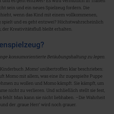
 und es geht entzwei? Es wird vermutlich in Tränen
ht sein und ein neues Spielzeug fordern. Die
eschieht, wenn das Kind mit einem vollkommenen,
g spielt und es geht entzwei? Höchstwahrscheinlich
; der Kreativitätsfluß bleibt erhalten.
enspielzeug?
lange konsumorientierte Betäubungshaltung zu legen.
 Kinderbuch ‚Momo‘ unübertroffen klar beschrieben:
uft Momo mit allem, was eine ihr zugespielte Puppe
 nehmen zu wollen und Momo kämpft. Sie kämpft, um
 nicht zu verlieren. Und schließlich stellt sie fest,
 fehlt: Man kann sie nicht liebhaben. –Die Wahrheit
n und der ‚graue Herr‘ wird noch grauer.