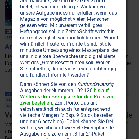
Journalismus, wie ihn die ZeitenSchrift
bietet, ist wichtiger denn je. Wir können
unsere Aufgabe indes nur erfüllen, wenn das
Magazin von möglichst vielen Menschen
gelesen wird. Mit unserem verbilligten
Heftangebot soll die ZeitenSchrift weiterhin
ZEITENSCHRIFT NR. 115, S.60
GESELLSCHAFT ALLGEMEIN
BEWUSSTSEIN
so erschwinglich wie möglich bleiben. Womit
LEBENSHILFE
LIEBE
PSYCHOLOGIE
wir nämlich heute konfrontiert sind, ist die
Antworten für die Lebensreise
minutiöse Umsetzung eines Masterplans, der
Liebe, Kinder, Arbeit und Politik: Einiges ist aus den
uns in die totalüberwachte und digitalisierte
Fugen geraten, global wie privat. Lesen Sie hier, wie
Welt des „Great Reset“ führen soll. Wollen
Sie mithelfen, damit viele Leute unabhängig
es sich wieder einrenken lässt!
Weiterlesen...
und fundiert informiert werden?
Dann können Sie von den
fünfundzwanzig
Ausgaben der Nummern 102-126
bis auf
ZEITENSCHRIFT NR. 114, S.5
GESELLSCHAFT ALLGEMEIN
GLOBALISIERUNG
Weiteres drei Exemplare für den Preis von
POLITIK ALLGEMEIN
BEWUSSTSEIN
PLANET ERDE • UMWELTSCHUTZ
zwei bestellen,
zzgl. Porto. Das gilt
LANDWIRTSCHAFT
WISSENSCHAFT UND ETHIK
selbstverständlich auch für entsprechend
Vandana Shiva: Kämpferin für die Erde
vielfache Mengen (z.Bsp. 9 Stück bestellen
und nur 6 bezahlen). Dabei können Sie frei
Vandana Shiva war „Monsantos größter Albtraum“
wählen, welche und wie viele Exemplare der
und gilt als Vorreiterin der globalen Saatgut-
Ausgaben Sie zu einem „3 für 2“-Paket
Bewegung. Auch mit siebzig Jahren ist sie immer