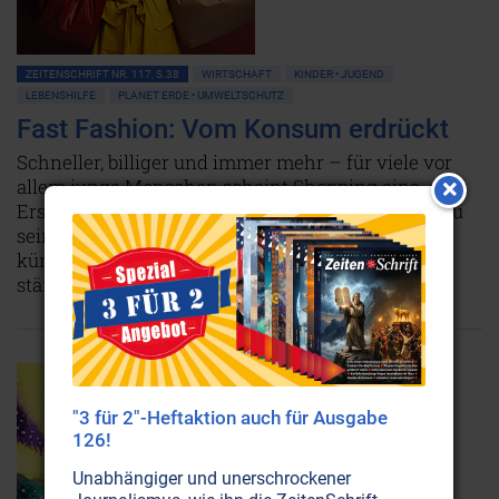
ZEITENSCHRIFT NR. 117, S.38
WIRTSCHAFT
KINDER • JUGEND
LEBENSHILFE
PLANET ERDE • UMWELTSCHUTZ
Fast Fashion: Vom Konsum erdrückt
Schneller, billiger und immer mehr – für viele vor
allem junge Menschen scheint Shopping eine
Ersatzbefriedigung in einer sinnentleerten Welt zu
sein. Skrupellose Online-Händler sorgen mittels
künstlicher Intelligenz dafür, dass die Kassen
ständig weiterklingeln.
Weiterlesen...
"3 für 2"-Heftaktion auch für Ausgabe
126!
Unabhängiger und unerschrockener