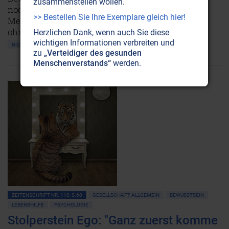
zusammenstellen wollen.
noch für den Schutz der Erde und die Freiheit der
>> Bestellen Sie Ihre Exemplare gleich hier!
Menschen unterwegs: streitbar, unermüdlich und
ohne je ihren Humor zu verlieren.
Herzlichen Dank, wenn auch Sie diese
wichtigen Informationen verbreiten und
NICHT ONLINE VERFÜGBAR
AUSGABE BESTELLEN
zu
„Verteidiger des gesunden
Menschenverstands“
werden.
ZEITENSCHRIFT NR. 110, S.60
GESELLSCHAFT ALLGEMEIN
BEWUSSTSEIN
LEBENSHILFE
PSYCHOLOGIE
Stolperstein Ego: "Ganz zuerst komme