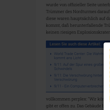
wurde von offizieller Seite unter
Trümmer des Nordturmes darauf g
diese waren hauptsächlich auf das
kommt, daß herunterfallende 
keinen riesigen Explosionskrater
Lesen Sie auch diese Artikel:
World Trade Center: Die Wahrheit
kommt ans Licht
9/11: Auf der Spur eines großen
Schwindels
9/11: Die Verschwörung hinter der
Verschwörung
9/11 - Ein Computerverbrechen?
vollkommen perplex: "Wir können 
gibt er offen zu. Das Gebäude bra