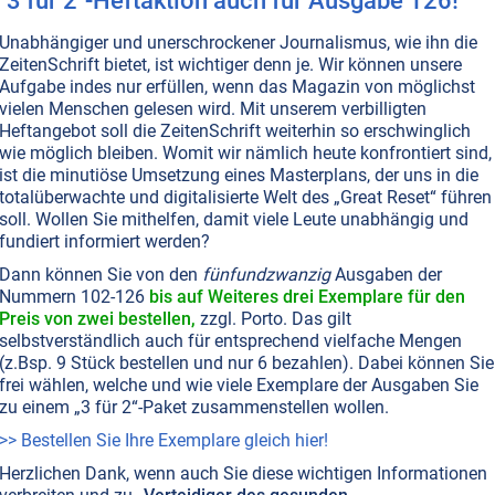
"3 für 2"-Heftaktion auch für Ausgabe 126!
ch deswegen hätte das Hochhaus niemals einstürzen
 WTC 7 Stahlträger gefunden hat, die teilweise
Unabhängiger und unerschrockener Journalismus, wie ihn die
ZeitenSchrift bietet, ist wichtiger denn je. Wir können unsere
 Welt kann aber eine solche Hitze entwickeln.
Aufgabe indes nur erfüllen, wenn das Magazin von möglichst
vielen Menschen gelesen wird. Mit unserem verbilligten
eine Explosion von großer Sprengkraft in Frage.
Heftangebot soll die ZeitenSchrift weiterhin so erschwinglich
wie möglich bleiben. Womit wir nämlich heute konfrontiert sind,
eugeinschlag zeigen denn auch ein
ist die minutiöse Umsetzung eines Masterplans, der uns in die
tzschnell hinter dem rauchenden Nordturm
totalüberwachte und digitalisierte Welt des „Great Reset“ führen
r beiden Gebäude WTC 6 und 7 verschwindet. Die
soll. Wollen Sie mithelfen, damit viele Leute unabhängig und
fundiert informiert werden?
bjekts liegt bei ungefähr 1'500 Metern/Sekunde. Die
Dann können Sie von den
fünfundzwanzig
Ausgaben der
itzen als einzige Armee sogenannte LOSAT-
Nummern 102-126
bis auf Weiteres drei Exemplare für den
nti-Tank)
, die mit einer solchen Geschwindigkeit
Preis von zwei bestellen,
zzgl. Porto. Das gilt
selbstverständlich auch für entsprechend vielfache Mengen
ntel durchdringen können.
(z.Bsp. 9 Stück bestellen und nur 6 bezahlen). Dabei können Sie
frei wählen, welche und wie viele Exemplare der Ausgaben Sie
Was geschah wirklich bei WTC 6 & 7?“
zu einem „3 für 2“-Paket zusammenstellen wollen.
>> Bestellen Sie Ihre Exemplare gleich hier!
Schrift
Zeiten
r
-Druckausgabe Nr. 36
entnommen.
Herzlichen Dank, wenn auch Sie diese wichtigen Informationen