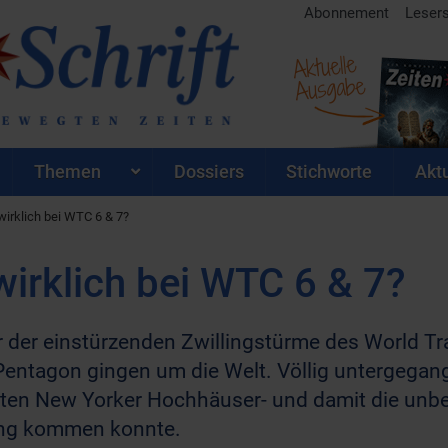
Abonnement
Leser
Aktuelle
Ausgabe
Themen
Dossiers
Stichworte
Aktu
irklich bei WTC 6 & 7?
irklich bei WTC 6 & 7?
er der einstürzenden Zwillingstürme des World 
entagon gingen um die Welt. Völlig untergegang
zten New Yorker Hochhäuser- und damit die unbe
rung kommen konnte.