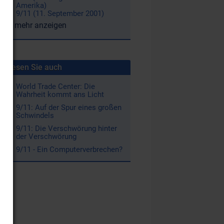
Amerika)
9/11 (11. September 2001)
mehr anzeigen
Lesen Sie auch
World Trade Center: Die
Wahrheit kommt ans Licht
9/11: Auf der Spur eines großen
Schwindels
9/11: Die Verschwörung hinter
der Verschwörung
9/11 - Ein Computerverbrechen?