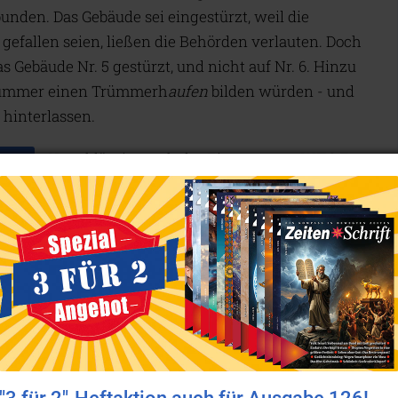
bunden. Das Gebäude sei eingestürzt, weil die
efallen seien, ließen die Behörden verlauten. Doch
 Gebäude Nr. 5 gestürzt, und nicht auf Nr. 6. Hinzu
Trümmer einen Trümmerh
aufen
bilden würden - und
 hinterlassen.
Ungeklärt ist auch der Einsturz von
WTC 7
gleich dahinter. Das 1987 von Larry
Silverstein - dem Pächter der Zwillingstürme
(siehe
World Trade Center: Die Wahrheit
kommt ans Licht
) - gebaute, 47-stöckige
Hochhaus fing plötzlich Feuer und fiel am
späten Nachmittag des 11. September in sich
zusammen. Statik-Experte William Baker ist
uns nicht erklären, weshalb WTC 7 eingestürzt ist",
nnte zwar lichterloh, weil die riesigen Öltanks Feuer