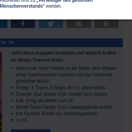
verbreiten und zu
„Verteidiger des gesunden
Menschenverstands“
werden.
n Freunden und Verwandten oder geben Sie uns
Feedback
.
 Nr. 36
Jetzt diese Ausgabe bestellen und weitere Artikel
zu diesen Themen lesen:
Harmonie: Vom Frieden in der Natur, dem Wesen
eines harmonischen Heimes und der Harmonik
göttlicher Maße
Stress: 5 Typen, 5 Wege, ihn zu überwinden
Zwerge: Das ‚kleine Volk’ meldet sich zurück
Irak: Krieg als Mittel zum Öl
World Trade Center: Das Lügengebäude kracht
Die Familie: Kinder als Staatseigentum?
u.v.m.