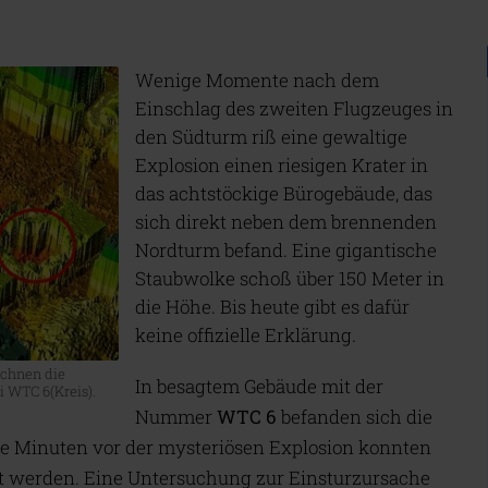
Wenige Momente nach dem
Einschlag des zweiten Flugzeuges in
den Südturm riß eine gewaltige
Explosion einen riesigen Krater in
das achtstöckige Bürogebäude, das
sich direkt neben dem brennenden
Nordturm befand. Eine gigantische
Staubwolke schoß über 150 Meter in
die Höhe. Bis heute gibt es dafür
keine offizielle Erklärung.
ichnen die
In besagtem Gebäude mit der
i WTC 6(Kreis).
Nummer
WTC 6
befanden sich die
ge Minuten vor der mysteriösen Explosion konnten
ert werden. Eine Untersuchung zur Einsturzursache