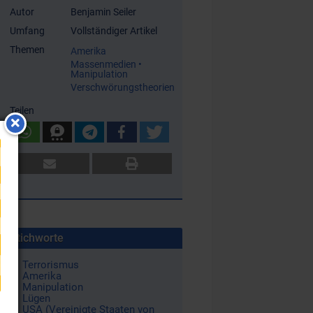
Autor
Benjamin Seiler
Umfang
Vollständiger Artikel
Themen
Amerika
Massenmedien •
Manipulation
Verschwörungstheorien
Teilen
Stichworte
Terrorismus
Amerika
Manipulation
Lügen
USA (Vereinigte Staaten von