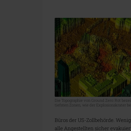
Die Topographie von Ground Zero: Rot beze
tiefsten Zonen, wie der Explosionskrater be
Büros der US-Zollbehörde. Weni
alle Angestellten sicher evakui