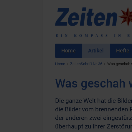
Home
Artikel
Hefte
Home
ZeitenSchrift Nr. 36
Was geschah w
Was geschah w
Die ganze Welt hat die Bild
die Bilder vom brennenden P
der anderen zwei eingestür
überhaupt zu ihrer Zerstö