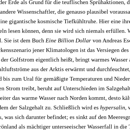
er Erde als Grund für die teuflischen Sprühaktionen, d
s andere Wissenschaftler, die genauso plausibel vorauss
eine gigantische kosmische Tiefkühltruhe. Hier eine ihr
eln lesen können, denn sie wird sich niemals erfüllen. 
l. Sie ist dem Buch
Eine Billion Dollar
von Andreas Es
ckensszenario jener Klimatologen ist das Versiegen des
 der Golfstrom eigentlich heißt, bringt warmes Wasser 
ltluftströme aus der Arktis erwärmt und durchfeuchtet,
d bis zum Ural für gemäßigte Temperaturen und Nieder
n Strom treibt, beruht auf Unterschieden im Salzgeha
weiter das warme Wasser nach Norden kommt, desto kält
m der Salzgehalt zu. Schließlich wird es
hypersalin
, 
s, was sich darunter befindet; es sinkt auf den Meeresg
önland als mächtiger unterseeischer Wasserfall in die 