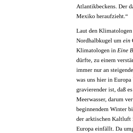
Atlantikbeckens. Der d
Revitabol Zellschutz
Zeolith als bpa-Pulver
Mexiko heraufzieht.“
Sango Kalzium
Laut den Klimatologen 
Säure-Basen-Haushalt
Nordhalbkugel um
ein
G
Schwermetalle sanft ausleiten
Klimatologen in
Eine B
Selen & Jod
dürfte, zu einem verst
immer nur an steigende
Sport aus der Flasche
was uns hier in Europa 
Spurenelement Lithium
gravierender ist, daß e
Wilde Karde-Urtinktur
Meerwasser, darum verte
Wild-Yams
beginnendem Winter bil
der arktischen Kaltluft
Europa einfällt. Da um