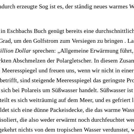
adurch erzeugte Sog ist es, der ständig neues warmes 
in Eschbachs Buch genügt bereits eine durchschnittl
rad, um den Golfstrom zum Versiegen zu bringen . La
illion Dollar
sprechen: „Allgemeine Erwärmung führt, 
ärkten Abschmelzen der Polargletscher. In diesem Zu
 Meeresspiegel und freuen uns, wenn wir nicht in einer
betrifft, sind steigende Meeresspiegel das geringste Pr
s sich bei Polareis um Süßwasser handelt. Süßwasser ist 
ilt es sich weiträumig auf dem Meer, und es gefriert l
det sich eine dünne Packeisdecke, die das warme Wass
 isoliert, die also weder erwärmt noch durchfeuchtet we
gekehrt nichts von dem tropischen Wasser verdunstet, 