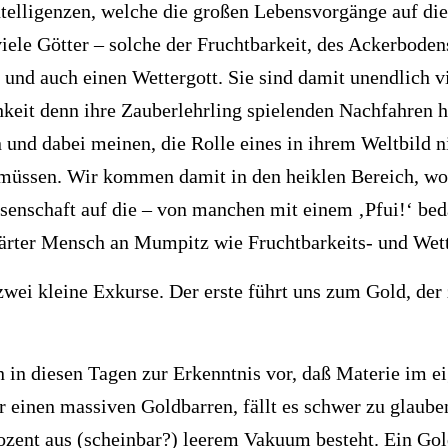
telligenzen, welche die großen Lebensvorgänge auf die
iele Götter – solche der Fruchtbarkeit, des Ackerboden
und auch einen Wettergott. Sie sind damit unendlich vi
keit denn ihre Zauberlehrling spielenden Nachfahren he
 und dabei meinen, die Rolle eines in ihrem Weltbild n
müssen. Wir kommen damit in den heiklen Bereich, wo 
enschaft auf die – von manchen mit einem ‚Pfui!‘ bedac
ärter Mensch an Mumpitz wie Fruchtbarkeits- und Wett
wei kleine Exkurse. Der erste führt uns zum Gold, der 
 in diesen Tagen zur Erkenntnis vor, daß Materie im ei
ir einen massiven Goldbarren, fällt es schwer zu glaub
ozent aus (scheinbar?) leerem Vakuum besteht. Ein Gold