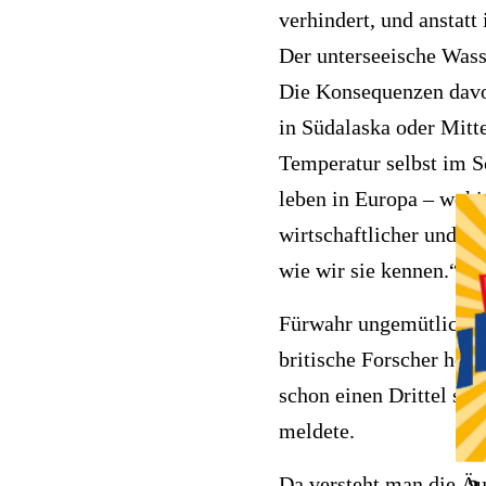
verhindert, und anstatt
Der unterseeische Wasse
Die Konsequenzen davon
in Südalaska oder Mitte
Temperatur selbst im 
leben in Europa – wohin
wirtschaftlicher und so
wie wir sie kennen.“
Fürwahr ungemütliche 
britische Forscher hera
schon einen Drittel sei
meldete.
Da versteht man die Ä