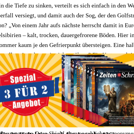
 in die Tiefe zu sinken, verteilt es sich einfach in den 
rfall versiegt, und damit auch der Sog, der den Golfst
? „Von einem Jahr aufs nächste herrscht damit in Eu
lsibirien – kalt, trocken, dauergefrorene Böden. Hier 
Sommer kaum je den Gefrierpunkt übersteigen. Eine ha
 sollen sie gehen, wie sich ernähren? Ein Kettenreaktio
zialer Entwicklungen wäre die Folge, die das Ende der 
Aussichten. Noch beunruhigender werden sie, wenn ma
usgefunden haben, daß der Golfstrom in den letzten fün
ner Kraft eingebüßt hat, wie der TV-Sender
Sat.1
am 1.
ußerungen von
Deep Shield
, dem angeblichen, anonyme