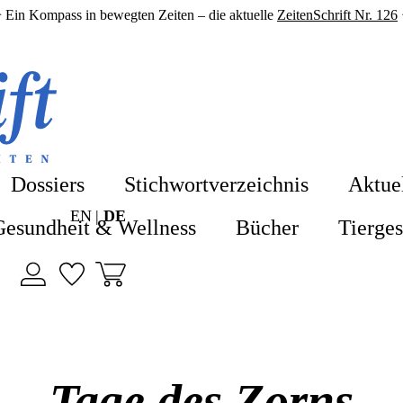
 Ein Kompass in bewegten Zeiten – die aktuelle
ZeitenSchrift Nr. 126
Shop
Blog
Dossiers
Stichwortverzeichnis
Aktue
ZeitenSchrift 
EN
DE
Gesundheit & Wellness
Bücher
Tierge
Artikel
Hefte
Themen
Tage des Zorns
Dossiers