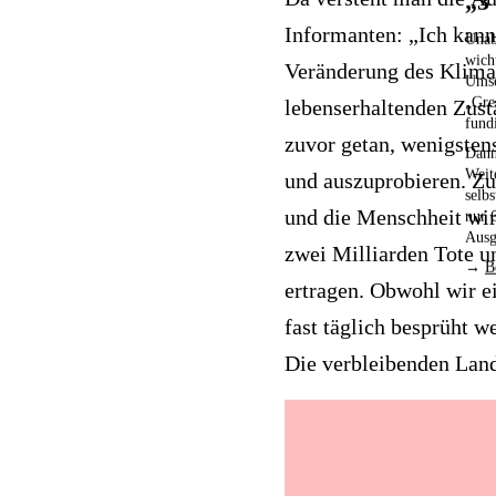
„3
Informanten: „Ich kann 
Unab
wich
Veränderung des Klimas 
Umse
„Gre
lebenserhaltenden Zust
fund
zuvor getan, wenigsten
Dann
Weit
und auszuprobieren. Zu
selb
und die Menschheit wir
nur 
Ausg
zwei Milliarden Tote u
→
B
ertragen. Obwohl wir ei
fast täglich besprüht 
Die verbleibenden Land