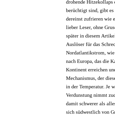
drohende Hitzekollaps d
Natürliches Magnesiumchlorid
Lithium (Vitalnahrung für Pflanzen)
berüchtigt sind, gibt e
Natürliches Vitamin B
MMS & CDL
dereinst zufrieren wie 
Natürliches Vitamin C
Mohnblütenöl: Schmerzlindernd & entspannend
lieber Leser, ohne Grus
Natürliches Vitamin D
Original Chi-Maschine
später in diesem Artike
Auslöser für das Schre
Natürliches Vitamin K2
Prisma-Brillen: Schutz vor Bildschirmstrahlung
Nordatlantikstrom, wie
Natürliches Zink
Powertube TENS-Geräte
nach Europa, das die Ka
Omega-3 Algenöl
Skinkeeper Kosmetik
Kontinent erreichen un
Mechanismus, der diese
OPC Gold Traubenkernextrakt
Sonnenhell-Mittel für Körper & Geist
in der Temperatur. Je 
Pflanzen-UrTrinkturen
SpektroChrom-Farbbrillen
Verdunstung nimmt zude
Revitabol AKK Plus
Supersubstanz DMSO
damit schwerer als alle
Revitabol PQQ Plus
Trimilin-Trampoline
sich südwestlich von Gr