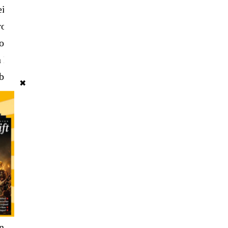
Weiten des Nordmeers.
rom angetrieben hat.“
ropa dasselbe Klima wie
in London wird die
lbe Milliarde Menschen
✖
n politischer,
Zivilisation bedeuten,
n vernimmt, daß
fzig Jahren tatsächlich
 Dezember 2005
n Chemtrails-