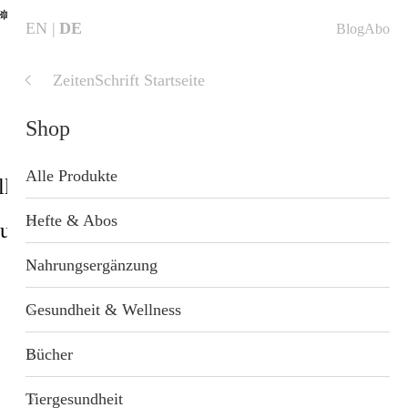
✵
EN
DE
Blog
Abo
ZeitenSchrift Startseite
Shop
Alle Produkte
ll
Shop
Blog
Startseite
Hefte & Abos
sundheit
Geschenkideen
Nahrungsergänzung
Gesundheit & Wellness
Bücher
Tiergesundheit