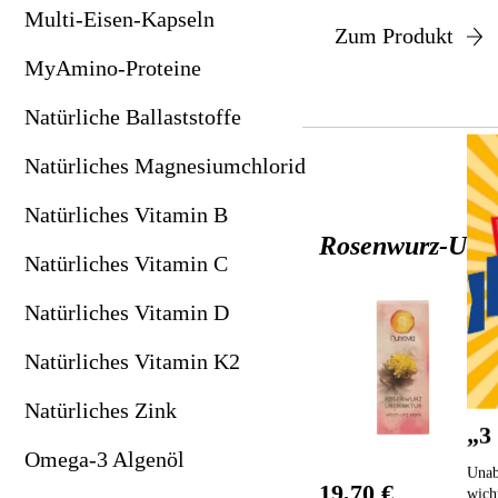
Natürliches Magnesiumchlorid
Lithium (Vitalnahrung für Pflanzen)
Multi-Eisen-Kapseln
Zum Produkt
Natürliches Vitamin B
MMS & CDL
MyAmino-Proteine
Natürliches Vitamin C
Mohnblütenöl: Schmerzlindernd & entspannend
Natürliche Ballaststoffe
Natürliches Vitamin D
Original Chi-Maschine
Natürliches Magnesiumchlorid
Natürliches Vitamin K2
Prisma-Brillen: Schutz vor Bildschirmstrahlung
Natürliches Vitamin B
Rosenwurz-UrTr
Natürliches Zink
Powertube TENS-Geräte
Natürliches Vitamin C
Omega-3 Algenöl
Skinkeeper Kosmetik
Natürliches Vitamin D
OPC Gold Traubenkernextrakt
Sonnenhell-Mittel für Körper & Geist
Natürliches Vitamin K2
Pflanzen-UrTrinkturen
SpektroChrom-Farbbrillen
Natürliches Zink
„3
Revitabol AKK Plus
Supersubstanz DMSO
Omega-3 Algenöl
Unab
Revitabol PQQ Plus
Trimilin-Trampoline
19,70 €
wich