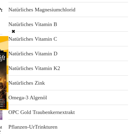
rodukt
Natürliches Magnesiumchlorid
Natürliches Vitamin B
✖
Natürliches Vitamin C
Natürliches Vitamin D
auch-UrTrinktur 20 ml
Natürliches Vitamin K2
Weihrauch stärkt Gedächtnis und Konzentration,
Natürliches Zink
hemmt Entzündungen und beruhigt Nerven. Diese
UrTrinktur verbindet Verstand und Gefühle und
schafft Klarheit.
Omega-3 Algenöl
OPC Gold Traubenkernextrakt
Pflanzen-UrTrinkturen
st
€