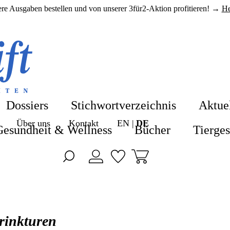
here Ausgaben bestellen und von unserer 3für2-Aktion profitieren! →
He
Shop
Shop
Blog
Alle Produkte
Dossiers
Stichwortverzeichnis
Aktue
ZeitenSchrift 
Über uns
Kontakt
EN
DE
Hefte & Abos
Gesundheit & Wellness
Bücher
Tierge
Artikel
Nahrungsergä
Hefte
Gesundheit &
Themen
Bücher
rinkturen
Dossiers
Tiergesundhei