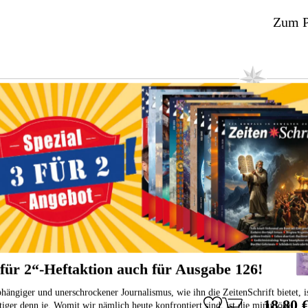
Zum P
inktur 20 ml
Weihr
Stress? Keine Energie? Keine Lust? Es liegt Ihnen
auf der Zunge, aber es fällt Ihnen nicht ein? Die
Rosenwurz-Urtrinktur stärkt Merkfähigkeit,
Gedächtnis, Lebensfreude, Ausdauer &
Lebenskraft!
 für 2“-Heftaktion auch für Ausgabe 126!
hängiger und unerschrockener Journalismus, wie ihn die ZeitenSchrift bietet, i
18,80 
tiger denn je. Womit wir nämlich heute konfrontiert sind, ist die minutiöse