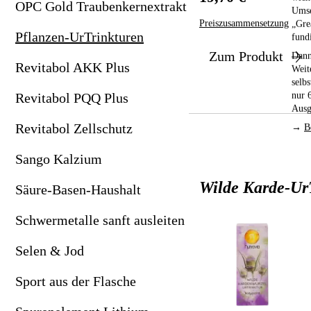
OPC Gold Traubenkernextrakt
Umse
Revitabol Zellschutz
Zeolith als bpa-Pulver
„Gre
Preiszusammensetzung
Pflanzen-UrTrinkturen
fund
Sango Kalzium
Zum Produkt
Dann
Revitabol AKK Plus
Weit
Säure-Basen-Haushalt
selb
nur 
Revitabol PQQ Plus
Schwermetalle sanft ausleiten
Ausg
Revitabol Zellschutz
→
B
Selen & Jod
Sango Kalzium
Sport aus der Flasche
Wilde Karde-Ur
Säure-Basen-Haushalt
Spurenelement Lithium
Schwermetalle sanft ausleiten
Wilde Karde-Urtinktur
Selen & Jod
Wild-Yams
Sport aus der Flasche