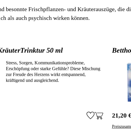
nd besonnte Frischpflanzen- und Kräuterauszüge, die d
Stichwortverz
Geschenkidee
ich als auch psychisch wirken können.
Aktuell
Immunsystems
Abonnement
St. Helia-Pro
KräuterTrinktur 50 ml
Bettho
Spezial-Ange
Stress, Sorgen, Kommunikationsprobleme,
Fundgrube
Erschöpfung oder starke Gefühle? Diese Mischung
zur Freude des Herzens wirkt entspannend,
kräftigend und ausgleichend.
21,20 
Preiszusam