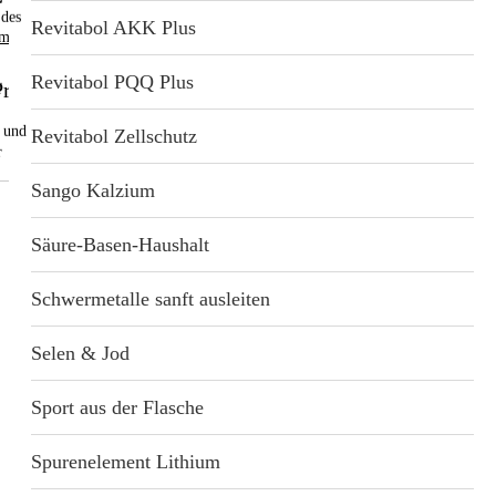
 des
Revitabol AKK Plus
mensetzung
Revitabol PQQ Plus
rodukt
f
n und
Revitabol Zellschutz
r
Sango Kalzium
Säure-Basen-Haushalt
Schwermetalle sanft ausleiten
Selen & Jod
Sport aus der Flasche
Spurenelement Lithium