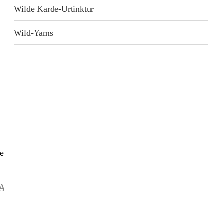
Wilde Karde-Urtinktur
Wild-Yams
Service
erhalten und informiert bleiben!
Kontakt
Abonnement
Versandkosten
Werbung
anmelden
AGB