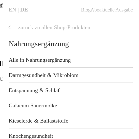
fte finden
❗
EN
DE
Blog
Abo
aktuelle Ausgabe
zurück zu allen Shop-Produkten
aktuelle
Ausgabe
Nahrungsergänzung
Alle in Nahrungsergänzung
ll
Shop
Blog
Startseite
Darmgesundheit & Mikrobiom
sundheit
Geschenkideen
nzung
Entspannung & Schlaf
 Wellness
Galacum Sauermolke
Kieselerde & Ballaststoffe
t
Knochengesundheit