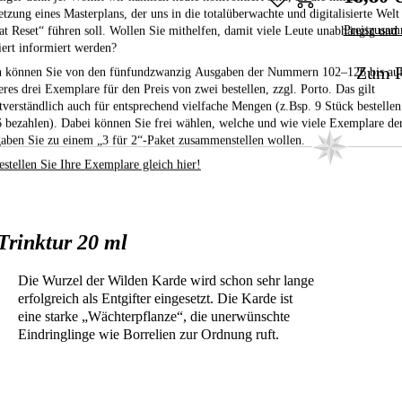
tzung eines Masterplans, der uns in die totalüberwachte und digitalisierte Welt
at Reset“ führen soll. Wollen Sie mithelfen, damit viele Leute unabhängig und
Preiszusam
iert informiert werden?
Zum P
 können Sie von den fünfundzwanzig Ausgaben der Nummern 102–126
bis au
eres drei Exemplare für den Preis von zwei bestellen,
zzgl. Porto. Das gilt
stverständlich auch für entsprechend vielfache Mengen (z.Bsp. 9 Stück bestelle
6 bezahlen). Dabei können Sie frei wählen, welche und wie viele Exemplare de
aben Sie zu einem „3 für 2“-Paket zusammenstellen wollen.
estellen Sie Ihre Exemplare gleich hier!
Trinktur 20 ml
Die Wurzel der Wilden Karde wird schon sehr lange
erfolgreich als Entgifter eingesetzt. Die Karde ist
eine starke „Wächterpflanze“, die unerwünschte
Eindringlinge wie Borrelien zur Ordnung ruft.