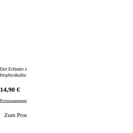
Der Erfinder der Bion-Pads erklärt in verständlicher Sprache die
biophysikalische Wirkung der Bionen-Energie in seinen Produkten.
14,90 €
Preiszusammensetzung
Zum Produkt