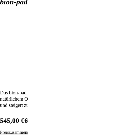
bion-pad 01-05 SET body
Das bion-pad ist die perfekte Symbiose aus Technologie und
natürlichem Quarzkristall, unverfälscht und rein wie die Natur selbst –
und steigert zudem Ihr Wohlbefinden!
545,00 €
608,00 €
Preiszusammensetzung