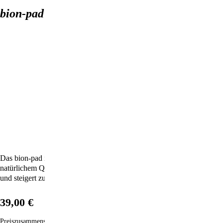
bion-pad 01 body
Das bion-pad ist die perfekte Symbiose aus Technologie und
natürlichem Quarzkristall, unverfälscht und rein wie die Natur selbst –
und steigert zudem Ihr Wohlbefinden!
39,00 €
Preiszusammensetzung