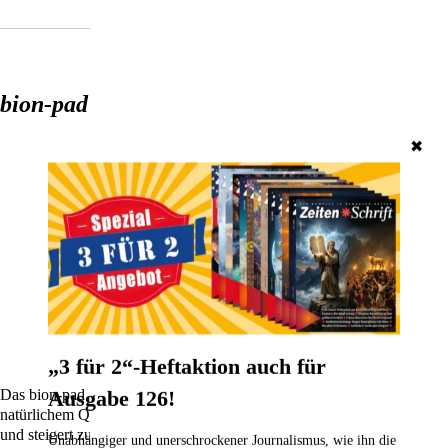
bion-pad 04 body
✖
„3 für 2“-Heftaktion auch für
Ausgabe 126!
Das bion-pad ist die perfekte Symbiose aus Technologie und
natürlichem Quarzkristall, unverfälscht und rein wie die Natur selbst –
und steigert zudem Ihr Wohlbefinden!
Unabhängiger und unerschrockener Journalismus, wie ihn die