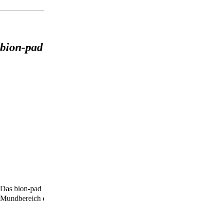
bion-pad Zahn
Das bion-pad Zahn wurde speziell für die Anwendung im Kiefer- und
Mundbereich entwickelt.