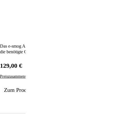
Das e-smog Armband gibt es neu auch mit Verschluss – so lässt sich
die benötigte Größe ganz einfach individuell anpassen.
129,00 €
Preiszusammensetzung
Zum Produkt