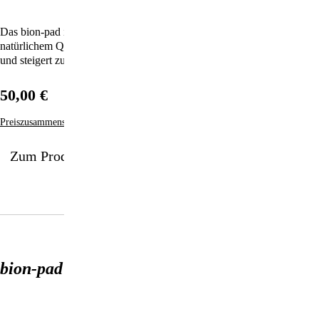
Das bion-pad ist die perfekte Symbiose aus Technologie und
natürlichem Quarzkristall, unverfälscht und rein wie die Natur selbst –
und steigert zudem Ihr Wohlbefinden!
50,00 €
Preiszusammensetzung
Zum Produkt
bion-pad 03 body