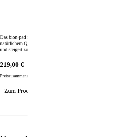
Das bion-pad ist die perfekte Symbiose aus Technologie und
natürlichem Quarzkristall, unverfälscht und rein wie die Natur selbst –
und steigert zudem Ihr Wohlbefinden!
219,00 €
Preiszusammensetzung
Zum Produkt
%