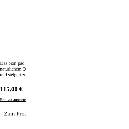
Das bion-pad ist die perfekte Symbiose aus Technologie und
natürlichem Quarzkristall, unverfälscht und rein wie die Natur selbst –
und steigert zudem Ihr Wohlbefinden!
115,00 €
Preiszusammensetzung
Zum Produkt