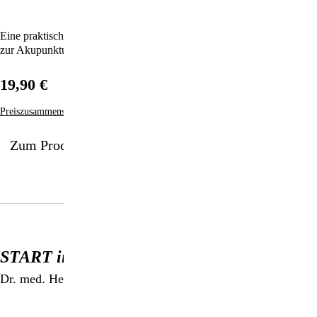
Eine praktische Anleitung, wie Sie die bion-pads und bpa-Creme auch
zur Akupunktur verwenden können.
19,90 €
Preiszusammensetzung
Zum Produkt
START in ein neues Therapiezeitalter
Dr. med. Hegall Vollert