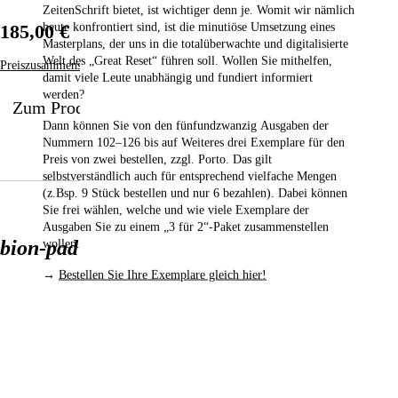
ZeitenSchrift bietet, ist wichtiger denn je. Womit wir nämlich
heute konfrontiert sind, ist die minutiöse Umsetzung eines
185,00 €
Masterplans, der uns in die totalüberwachte und digitalisierte
Welt des „Great Reset“ führen soll. Wollen Sie mithelfen,
Preiszusammensetzung
damit viele Leute unabhängig und fundiert informiert
werden?
Zum Produkt
Dann können Sie von den fünfundzwanzig Ausgaben der
Nummern 102–126
bis auf Weiteres drei Exemplare für den
Preis von zwei bestellen,
zzgl. Porto. Das gilt
selbstverständlich auch für entsprechend vielfache Mengen
(z.Bsp. 9 Stück bestellen und nur 6 bezahlen). Dabei können
Sie frei wählen, welche und wie viele Exemplare der
Ausgaben Sie zu einem „3 für 2“-Paket zusammenstellen
bion-pad 05 body
wollen.
→
Bestellen Sie Ihre Exemplare gleich hier!