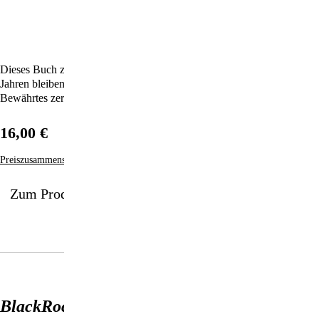
Dieses Buch zeigt auf, wie die neoliberale Ideologie in den letzten 40
Jahren bleibende Schäden angerichtet, Strukturen verändert und
Bewährtes zerstört hat – eine Revolution ist fällig!
16,00 €
Preiszusammensetzung
Zum Produkt
BlackRock