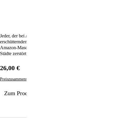
Jeder, der bei Amazon bestellt, muss diese ergreifenden und
erschütternden Geschichten lesen: Wie die scheinbar unaufhaltsame
Amazon-Maschinerie Lebensgrundlagen, Lebenswerke und ganze
Städte zerstört.
26,00 €
Preiszusammensetzung
Zum Produkt