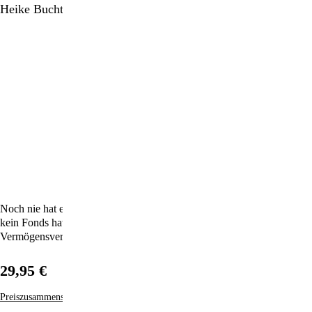
Heike Buchter
Noch nie hat es ein Imperium wie BlackRock gegeben. Keine Bank,
kein Fonds hat annähernd so viel Einfluss wie der amerikanische
Vermögensverwalter, der wie eine internationale Schattenbank agiert.
29,95 €
Preiszusammensetzung