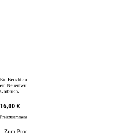
Ein Bericht aus einem der spannendsten Sozial-Labore der Welt. Und
ein Neuentwurf für eine Gesellschaft und Arbeitswelt im radikalen
Umbruch.
16,00 €
Preiszusammensetzung
Zum Produkt