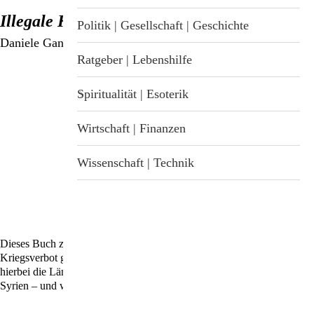
%
Illegale Kriege
Stichwortverzeichnis
Geschenkideen
Politik | Gesellschaft | Geschichte
Daniele Ganser
Aktuell
Immunsystemstärkung
Ratgeber | Lebenshilfe
Abonnement
St. Helia-Produkte
Spiritualität | Esoterik
Spezial-Angebote
Wirtschaft | Finanzen
Fundgrube
Wissenschaft | Technik
Dieses Buch zeigt, wie die Regeln der UNO und vor allem das
Kriegsverbot gezielt sabotiert werden und welch unrühmliche Rolle
hierbei die Länder der NATO spielen. Eine Chronik von Kuba bis
Syrien – und wegen der Ukraine hochaktuell!