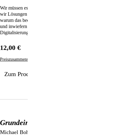
Wir müssen es wagen, das Unmögliche zu denken, denn nur so finden
wir Lösungen für die Probleme unserer Zeit. Bregman macht deutlich,
warum das bedingungslose Grundeinkommen eine echte Option ist
und inwiefern die 15-Stunden-Woche eine Antwort auf die
Digitalisierung der Arbeit sein kann.
12,00 €
Preiszusammensetzung
Zum Produkt
Grundeinkommen: Was würdest du tun?
Michael Bohmeyer/Claudia Cornelsen