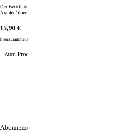
Der Bericht des legendären und geheimnisumwitterten ‚Lawrence von
Arabien’ über den Aufstand der Araber gegen die Türkenherrschaft.
15,90 €
Preiszusammensetzung
Zum Produkt
1/3
Abonnement