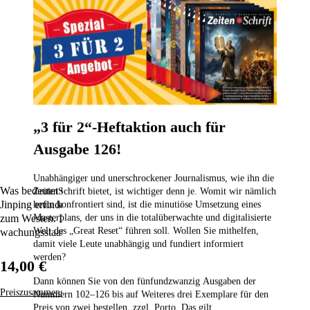
„3 für 2“-Heftaktion auch für
Ausgabe 126!
Unabhängiger und unerschrockener Journalismus, wie ihn die
Was bedeutet Chinas Griff nach der Macht für uns? Unter Präsident
ZeitenSchrift bietet, ist wichtiger denn je. Womit wir nämlich
Jinping erfindet sich der autoritäre Staat neu, in offener Konkurrenz
heute konfrontiert sind, ist die minutiöse Umsetzung eines
Masterplans, der uns in die totalüberwachte und digitalisierte
zum Westen. Die Regierung glaubt zudem, den perfektesten Über­
Welt des „Great Reset“ führen soll. Wollen Sie mithelfen,
wachungsstaat schaffen zu können, den die Erde je gesehen hat.
damit viele Leute unabhängig und fundiert informiert
werden?
14,00 €
Dann können Sie von den fünfundzwanzig Ausgaben der
Preiszusammensetzung
Nummern 102–126
bis auf Weiteres drei Exemplare für den
Preis von zwei bestellen,
zzgl. Porto. Das gilt