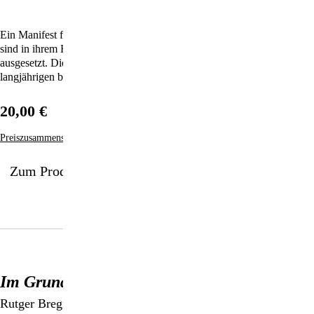
Ein Manifest für eine gewaltfreie Erziehung, denn viel zu viele Kinder
sind in ihrem Betreuungsalltag psychischer Gewalt durch Erwachsene
ausgesetzt. Die Autorin weist anhand zahlreicher Beispiele aus ihrer
langjährigen beruflichen Praxis auf Missstände in Kitas hin.
20,00 €
Preiszusammensetzung
Zum Produkt
Im Grunde gut
Rutger Bregman