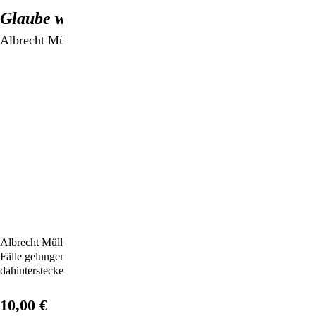
Glaube wenig, hinterfrage alles, denke selbst
Albrecht Müller
Albrecht Müller beschreibt gängige Methoden der Manipulation sowie
Fälle gelungener oder versuchter Meinungsmache und analysiert die
dahintersteckenden Strategien.
10,00 €