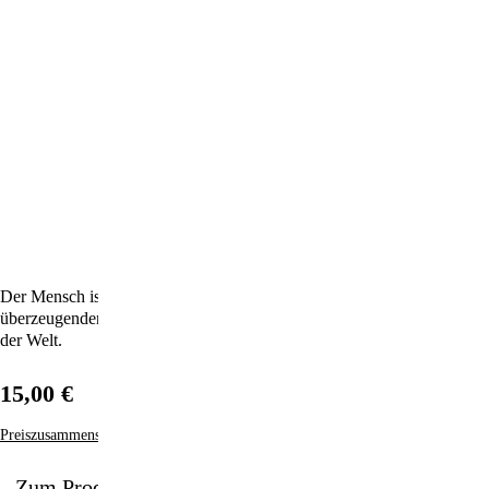
Der Mensch ist gut: In seinem mitreißend geschriebenen,
überzeugenden Buch präsentiert Bregman Ideen für die Verbesserung
der Welt.
15,00 €
Preiszusammensetzung
Zum Produkt