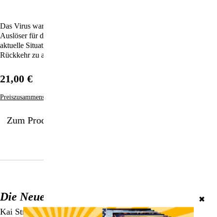
Das Virus war nicht die Ursache. Es war nur der willkommene
Auslöser für das größte, je gewagte Experiment am Menschen. Die
aktuelle Situation wurde von langer Hand vorbereitet und macht eine
Rückkehr zu alten Normalität (scheinbar) unmöglich.
21,00 €
Preiszusammensetzung
Zum Produkt
Die Neuerfindung der Diktatur
✖
Kai Strittmatter