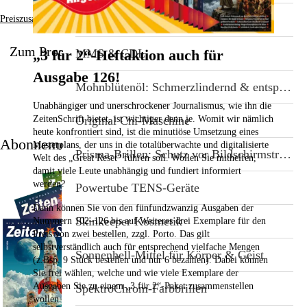
Lithium (Vitalnahrung für Pflanzen)
Preiszusammensetzung
Zum Produkt
„3 für 2“-Heftaktion auch für
MMS & CDL
Ausgabe 126!
Mohnblütenöl: Schmerzlindernd & entspannend
Unabhängiger und unerschrockener Journalismus, wie ihn die
ZeitenSchrift bietet, ist wichtiger denn je. Womit wir nämlich
Original Chi-Maschine
heute konfrontiert sind, ist die minutiöse Umsetzung eines
Abonnement
Masterplans, der uns in die totalüberwachte und digitalisierte
Prisma-Brillen: Schutz vor Bildschirmstrahlung
Welt des „Great Reset“ führen soll. Wollen Sie mithelfen,
damit viele Leute unabhängig und fundiert informiert
werden?
Powertube TENS-Geräte
Dann können Sie von den fünfundzwanzig Ausgaben der
Skinkeeper Kosmetik
Nummern 102–126
bis auf Weiteres drei Exemplare für den
Preis von zwei bestellen,
zzgl. Porto. Das gilt
selbstverständlich auch für entsprechend vielfache Mengen
Sonnenhell-Mittel für Körper & Geist
(z.Bsp. 9 Stück bestellen und nur 6 bezahlen). Dabei können
Sie frei wählen, welche und wie viele Exemplare der
Ausgaben Sie zu einem „3 für 2“-Paket zusammenstellen
SpektroChrom-Farbbrillen
wollen.