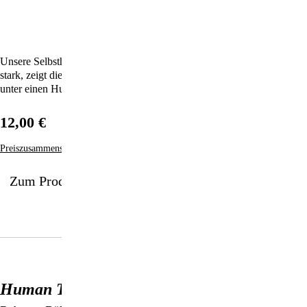
Unsere Selbstheilungskräfte sind viel stärker, als wir denken. Wie
stark, zeigt dieses Buch, das Schulmedizin und Selbstheilung endlich
unter einen Hut bringt.
12,00 €
Preiszusammensetzung
Zum Produkt
Human Touch