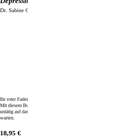
Depression und Burn-out überwinden
Dr. Sabine Gapp-Bauß
Ihr roter Faden aus der Krise: Die wirksamsten Selbsthilfestrategien.
Mit diesem Buch können Betroffene selbst aktiv zu werden, statt
untätig auf das Wirksamwerden von Medikamenten oder Therapien zu
warten.
18,95 €