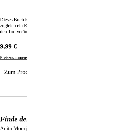
Dieses Buch ist ein zutiefst bewegender Erfahrungsbericht und
zugleich ein Ratgeber, der unser aller Anschauung über das Leben und
den Tod verändern kann.
9,99 €
Preiszusammensetzung
Zum Produkt
Finde deinen Himmel auf Erden
Anita Moorjani