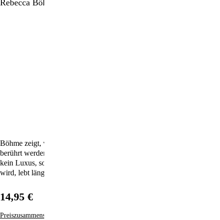
Rebecca Böhme
Böhme zeigt, was in unserem Körper und Kopf passiert, wenn wir
berührt werden; warum der Mensch ein Kontaktwesen und Streicheln
kein Luxus, sondern Überlebensmittel ist. Die Essenz: Wer berührt
wird, lebt länger und erholt sich schneller von Erkrankungen.
14,95 €
Preiszusammensetzung