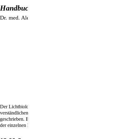
Handbuch "SpektroChrom-Farbbrillen"
Dr. med. Alexander Wunsch
Der Lichtbiologie-Experte hat einen praktischen und leicht
verständlichen Leitfaden für den Gebrauch der Therapie-Farbbrillen
geschrieben. Er enthält umfangreiche Erläuterungen zu den Wirkungen
der einzelnen Farben und Farbgruppen.