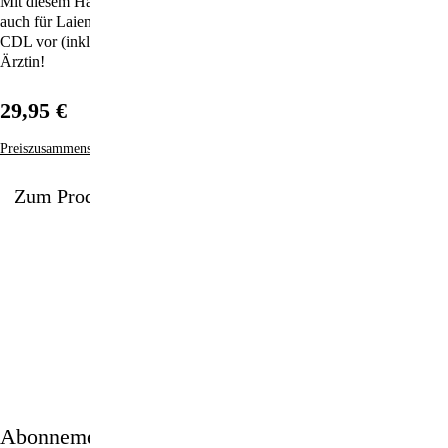
Mit diesem Handbuch liegt nun erstmals eine professionelle und doch
auch für Laien leicht verständliche Anleitung zur Handhabung von
CDL vor (inkl. Corona-Kapitel) – geschrieben von einer deutschen
Ärztin!
29,95 €
Preiszusammensetzung
Zum Produkt
1/8
Abonnement