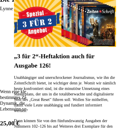
Lynne McTaggart
„3 für 2“-Heftaktion auch für
Ausgabe 126!
Unabhängiger und unerschrockener Journalismus, wie ihn die
ZeitenSchrift bietet, ist wichtiger denn je. Womit wir nämlich
heute konfrontiert sind, ist die minutiöse Umsetzung eines
Wenn eine kleine Gruppe von Menschen ihre Intention auf ein
Masterplans, der uns in die totalüberwachte und digitalisierte
bestimmtes Ziel fokussiert, entsteht eine machtvolle kollektive
Welt des „Great Reset“ führen soll. Wollen Sie mithelfen,
Dynamik, die Krankheiten heilen, Beziehungen kitten und sogar neuen
damit viele Leute unabhängig und fundiert informiert
Lebenssinn vermitteln kann.
werden?
Dann können Sie von den fünfundzwanzig Ausgaben der
25,00 €
Nummern 102–126
bis auf Weiteres drei Exemplare für den