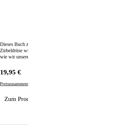
Dieses Buch zeigt auf, was wir tun können, um die Gesundheit unserer
Zirbeldrüse wiederherzustellen und ihre volle Funktion zu erhalten und
wie wir unsere unbegrenzte Schöpferkraft erkennen und aktivieren.
19,95 €
Preiszusammensetzung
Zum Produkt