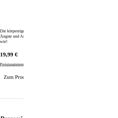
Die körpereigenen Glückshormone aktivieren und Depressionen,
Ängste und Antriebslosigkeit dauerhaft loswerden – dieses Buch zeigt
wie!
19,99 €
Preiszusammensetzung
Zum Produkt