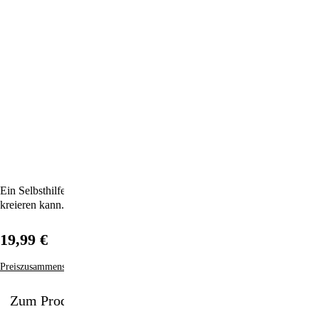
Ein Selbsthilfeprogramm, mit dem sich jeder den Himmel auf Erden
kreieren kann. Gerade jetzt in diesem Moment!
19,99 €
Preiszusammensetzung
Zum Produkt