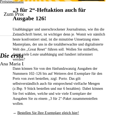
Preiszusammensetzung
„3 für 2“-Heftaktion auch für
Zum Produkt
Ausgabe 126!
Unabhängiger und unerschrockener Journalismus, wie ihn die
ZeitenSchrift bietet, ist wichtiger denn je. Womit wir nämlich
heute konfrontiert sind, ist die minutiöse Umsetzung eines
Masterplans, der uns in die totalüberwachte und digitalisierte
Welt des „Great Reset“ führen soll. Wollen Sie mithelfen,
Die erstaunliche Wirkung von Magnesium
damit viele Leute unabhängig und fundiert informiert
werden?
Ana Maria Lajusticia Bergasa
Dann können Sie von den fünfundzwanzig Ausgaben der
Nummern 102–126
bis auf Weiteres drei Exemplare für den
Preis von zwei bestellen,
zzgl. Porto. Das gilt
selbstverständlich auch für entsprechend vielfache Mengen
(z.Bsp. 9 Stück bestellen und nur 6 bezahlen). Dabei können
Sie frei wählen, welche und wie viele Exemplare der
Ausgaben Sie zu einem „3 für 2“-Paket zusammenstellen
wollen.
→
Bestellen Sie Ihre Exemplare gleich hier!