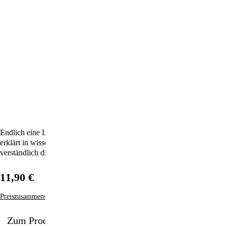
Endlich eine Lösung für Arthrose, Osteoporose und Co! Die Autorin
erklärt in wissenschaftlicher Weise und doch für jedermann
verständlich die Ursachen für dieses Leiden
11,90 €
Preiszusammensetzung
Zum Produkt