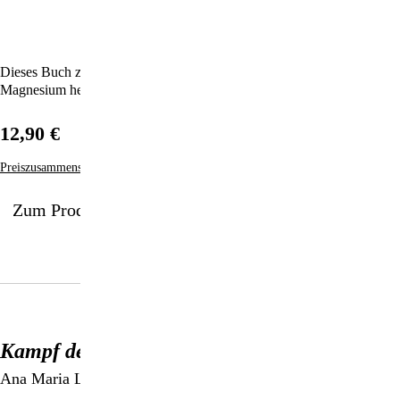
Dieses Buch zeigt auf, wie man Arthrose und Osteoporose einfach mit
Magnesium heilen und vorbeugen kann.
12,90 €
Preiszusammensetzung
Zum Produkt
Kampf der Arthrose
Ana Maria Lajusticia Bergasa