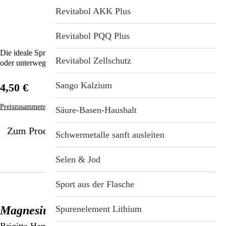
Revitabol AKK Plus
Revitabol PQQ Plus
Die ideale Sprühflasche für das Magnesiumöl – egal ob für zu Hause
Revitabol Zellschutz
oder unterwegs!
Sango Kalzium
4,50 €
Preiszusammensetzung
Säure-Basen-Haushalt
Zum Produkt
Schwermetalle sanft ausleiten
Selen & Jod
Sport aus der Flasche
Magnesiumöl (Buch)
Spurenelement Lithium
Brigitte Hamann