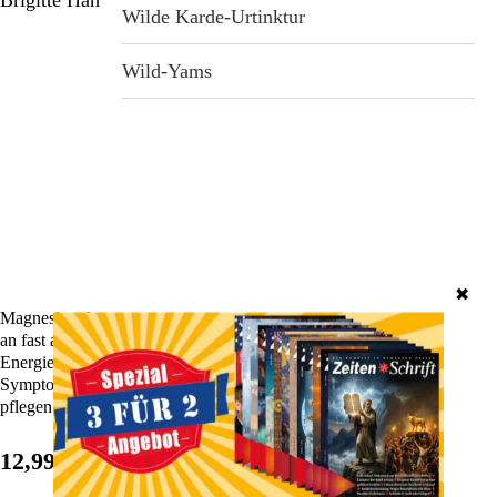
Wilde Karde-Urtinktur
Wild-Yams
✖
Magnesium kann Ihr Leben verändern! Denn das Schlüsselmineral ist
an fast allen Vorgängen im Körper beteiligt. Ob Sie mehr Kraft,
Energie, Vitalität oder gute Laune haben wollen, ob Sie an bestimmten
Symptomen oder Erkrankungen leiden oder sich verjüngen und
pflegen möchten - Magnesium wird Sie effektiv unterstützen.
12,99 €