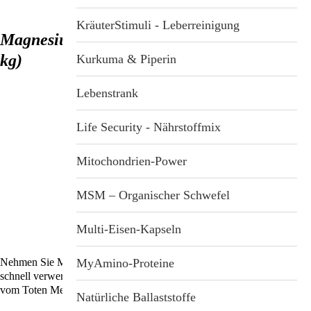
Stichwortverzeichnis
Geschenkideen
KräuterStimuli - Leberreinigung
Magnesiumchlorid aus dem Toten Meer (1
Aktuell
kg)
Immunsystemstärkung
Kurkuma & Piperin
Abonnement
St. Helia-Produkte
Lebenstrank
Spezial-Angebote
Life Security - Nährstoffmix
Fundgrube
Mitochondrien-Power
MSM – Organischer Schwefel
Multi-Eisen-Kapseln
Nehmen Sie Magnesium in einer besonders reinen und vom Körper
MyAmino-Proteine
schnell verwertbaren Form ein: Als luftgetrocknetes Magnesiumchlorid
vom Toten Meer!
Natürliche Ballaststoffe