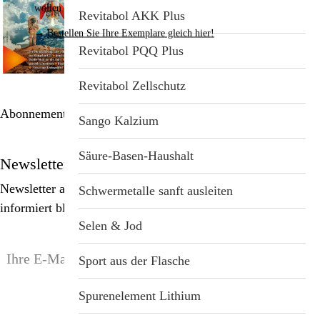
wollen.
Revitabol AKK Plus
→
Bestellen Sie Ihre Exemplare gleich hier!
Revitabol PQQ Plus
Revitabol Zellschutz
Abonnement bestellen
Sango Kalzium
Säure-Basen-Haushalt
Newsletter
Newsletter abonnieren, Spezialangebote erhalten und
Schwermetalle sanft ausleiten
informiert bleiben!
Selen & Jod
Sport aus der Flasche
Spurenelement Lithium
anmelden