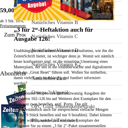
Natürliches Magnesiumchlorid
59,00 €
ab 3 Stk. 10%, ab 5 Stk. 15%
Natürliches Vitamin B
Preiszusammensetzung
„3 für 2“-Heftaktion auch für
Zum Produkt
Natürliches Vitamin C
Ausgabe 126!
Natürliches Vitamin D
Unabhängiger und unerschrockener Journalismus, wie ihn die
ZeitenSchrift bietet, ist wichtiger denn je. Womit wir nämlich
heute konfrontiert sind, ist die minutiöse Umsetzung eines
Natürliches Vitamin K2
Masterplans, der uns in die totalüberwachte und digitalisierte
Abonnement
Welt des „Great Reset“ führen soll. Wollen Sie mithelfen,
Natürliches Zink
damit viele Leute unabhängig und fundiert informiert
werden?
Omega-3 Algenöl
Dann können Sie von den fünfundzwanzig Ausgaben der
Nummern 102–126
bis auf Weiteres drei Exemplare für den
Preis von zwei bestellen,
zzgl. Porto. Das gilt
OPC Gold Traubenkernextrakt
selbstverständlich auch für entsprechend vielfache Mengen
(z.Bsp. 9 Stück bestellen und nur 6 bezahlen). Dabei können
Pflanzen-UrTrinkturen
Sie frei wählen, welche und wie viele Exemplare der
Ausgaben Sie zu einem „3 für 2“-Paket zusammenstellen