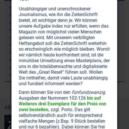
Leukämie
Unabhängiger und unerschrockener
Journalismus, wie ihn die ZeitenSchrift
9/11 (11. September 2001)
bietet, ist wichtiger denn je. Wir können
Erde
unsere Aufgabe indes nur erfüllen, wenn das
Atomenergie
Magazin von möglichst vielen Menschen
gelesen wird. Mit unserem verbilligten
Sergej N. Lazarev
Heftangebot soll die ZeitenSchrift weiterhin
Fibromyalgie (Weichteilrheuma)
so erschwinglich wie möglich bleiben. Womit
Wettermanipulation (Geoengineering)
wir nämlich heute konfrontiert sind, ist die
Lithium
minutiöse Umsetzung eines Masterplans, der
uns in die totalüberwachte und digitalisierte
Alzheimer-Krankheit
Welt des „Great Reset“ führen soll. Wollen
HAARP
Sie mithelfen, damit viele Leute unabhängig
und fundiert informiert werden?
Dann können Sie von den
fünfundzwanzig
Ausgaben der Nummern 102-126
bis auf
Weiteres drei Exemplare für den Preis von
Aktuelle Ausgabe
zwei bestellen,
zzgl. Porto. Das gilt
selbstverständlich auch für entsprechend
vielfache Mengen (z.Bsp. 9 Stück bestellen
und nur 6 bezahlen). Dabei können Sie frei