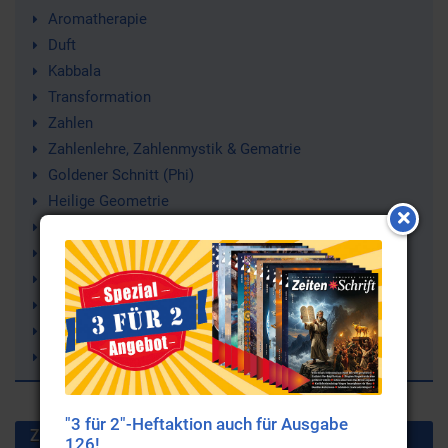
Aromatherapie
Duft
Kabbala
Transformation
Zahlen
Zahlenlehre, Zahlenmystik & Gematrie
Goldener Schnitt (Phi)
Heilige Geometrie
Fibonacci-Zahlenreihe
Aqua Royal
(Effektive) Mikroorganismen, EM
Ätherische Öle (essentielle Öle)
Duftkomposition Phi-Code
Aromalampe (Duftlampen)
"3 für 2"-Heftaktion auch für Ausgabe
Zuletzt gesuchte Stichworte
126!