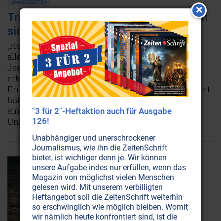
JAHRESZEITEN
Tragen Sie auch schon den Frühling in
sich?
„Heiterkeit des Herzens schließt wie der Frühling
alle Blüten des Inneren auf“, dichtete der Franzose
Jean Paul, und der Maler Vincent van Gogh
erkannte: „Wandlung ist notwendig wie die
Erneuerung der Blätter im Frühling.“ Das letzte Wort
hat jedoch Henry David Thoreau: „Der Frühling ist
eine echte Auferstehung und ein Stück
"3 für 2"-Heftaktion auch für Ausgabe
Unsterblichkeit.“
Weiterlesen...
126!
Unabhängiger und unerschrockener
Journalismus, wie ihn die ZeitenSchrift
bietet, ist wichtiger denn je. Wir können
unsere Aufgabe indes nur erfüllen, wenn das
Magazin von möglichst vielen Menschen
gelesen wird. Mit unserem verbilligten
Heftangebot soll die ZeitenSchrift weiterhin
so erschwinglich wie möglich bleiben. Womit
wir nämlich heute konfrontiert sind, ist die