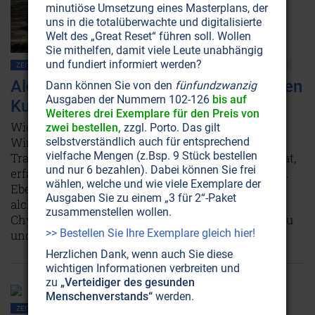
minutiöse Umsetzung eines Masterplans, der
uns in die totalüberwachte und digitalisierte
Welt des „Great Reset“ führen soll. Wollen
Sie mithelfen, damit viele Leute unabhängig
und fundiert informiert werden?
ZEITENSCHRIFT NR. 19, S.9
YIN-YANG
HEILUNG
MEDIZIN
ALCHEMIE
Alchemisten: Könner der hermetischen
Dann können Sie von den
fünfundzwanzig
Ausgaben der Nummern 102-126
bis auf
Kunst
Weiteres drei Exemplare für den Preis von
Wie man aus Pflanzen die reinsten und höchsten
zwei bestellen,
zzgl. Porto. Das gilt
Wirkkräfte gewinnt und was es mit der
selbstverständlich auch für entsprechend
vielfache Mengen (z.Bsp. 9 Stück bestellen
Transmutation unedler Metalle zu Gold auf sich hat,
und nur 6 bezahlen). Dabei können Sie frei
erfahren Sie hier von einem wahren Alchemisten.
wählen, welche und wie viele Exemplare der
Ebenso, was die geistigen Hintergründe der
Ausgaben Sie zu einem „3 für 2“-Paket
alchemischen Laborarbeit sind und was die
zusammenstellen wollen.
Chymische Hochzeit mit der Vereinigung von Frau
>> Bestellen Sie Ihre Exemplare gleich hier!
und Mann gemein hat.
Weiterlesen...
Herzlichen Dank, wenn auch Sie diese
wichtigen Informationen verbreiten und
zu
„Verteidiger des gesunden
Menschenverstands“
werden.
ZEITENSCHRIFT NR. 16, S.46
GEBET • MEDITATION
LEBENSHILFE