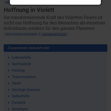
MAGIE • OKKULTISMUS
ST. GERMAIN
VIOLETTES FEUER
Hoffnung in Violett
Die transformierende Kraft des Violetten Feuers ist
nicht nur Hoffnung für den Menschen als einzelnes
Individuum, sondern für den ganzen Planeten!
NICHT ONLINE VERFÜGBAR
AUSGABE BESTELLEN
Zusammen benutzt mit:
Lebenshilfe
Spiritualität
Heilung
Transmutation
Seele
Geistige Gesetze
Selbsthilfe
Esoterik
Amethyst