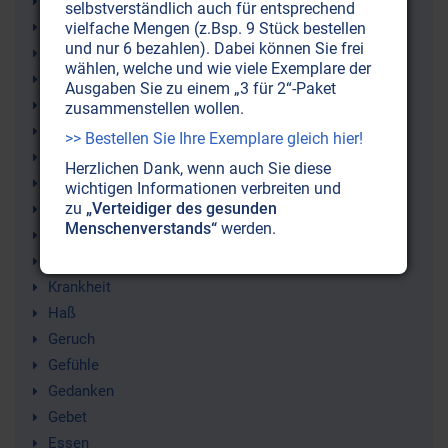
Heilung
selbstverständlich auch für entsprechend
Pfefferminz-Öl
vielfache Mengen (z.Bsp. 9 Stück bestellen
und nur 6 bezahlen). Dabei können Sie frei
Heilkunde
wählen, welche und wie viele Exemplare der
Photonen
Ausgaben Sie zu einem „3 für 2“-Paket
Pflanzen
zusammenstellen wollen.
Heilkraft
>> Bestellen Sie Ihre Exemplare gleich hier!
Übersäuerung
Herzlichen Dank, wenn auch Sie diese
Aromalampe (Duftlampen)
wichtigen Informationen verbreiten und
zu
„Verteidiger des gesunden
Prana (Pranha)
Menschenverstands“
werden.
Beten
Nahrungsmittelqualität
Krankheit
Haß
Geruch
Gefühle
Gedanken
Gebet
Essen