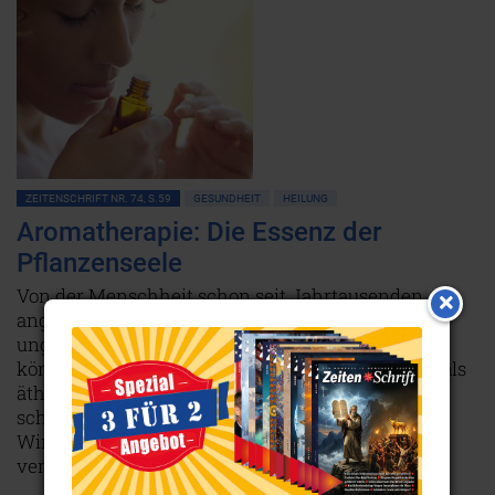
ZEITENSCHRIFT NR. 74, S.59
GESUNDHEIT
HEILUNG
Aromatherapie: Die Essenz der
Pflanzenseele
Von der Menschheit schon seit Jahrtausenden
angewandt, weiß man heute kaum mehr, wie
unglaublich wirkungsvoll ätherische Öle sein
können. Kein Wunder: Das, was man heutzutage als
ätherisches Öl kauft, wurde fast immer auf viel zu
schnelle Weise hergestellt, ohne dass es die volle
Wirkkraft einer Pflanze überhaupt zu speichern
vermochte.
Weiterlesen...