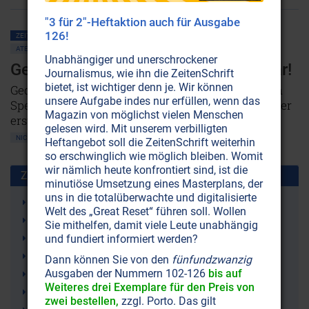
"3 für 2"-Heftaktion auch für Ausgabe
126!
ZEITENSCHRIFT NR. 11, S.7
BEWUSSTSEIN
GEBET • MEDITATION
ATEM • PRANHA • AURA
ERNÄHRUNG
GESUNDHEIT
ÜBERSÄUERUNG
Unabhängiger und unerschrockener
Genieße dein Essen - und sei dankbar!
Journalismus, wie ihn die ZeitenSchrift
bietet, ist wichtiger denn je. Wir können
Gedanken und Gefühle verändern die Qualität von
unsere Aufgabe indes nur erfüllen, wenn das
Speisen. Sie können auch Gifte neutralisieren - oder
Magazin von möglichst vielen Menschen
erst recht unseren Körper vergiften.
gelesen wird. Mit unserem verbilligten
NICHT ONLINE VERFÜGBAR
Heftangebot soll die ZeitenSchrift weiterhin
so erschwinglich wie möglich bleiben. Womit
wir nämlich heute konfrontiert sind, ist die
Zusammen benutzt mit:
minutiöse Umsetzung eines Masterplans, der
uns in die totalüberwachte und digitalisierte
Duft
Welt des „Great Reset“ führen soll. Wollen
Ätherische Öle (essentielle Öle)
Sie mithelfen, damit viele Leute unabhängig
Gesundheit
und fundiert informiert werden?
Lavendel-Öl
Dann können Sie von den
fünfundzwanzig
Ausgaben der Nummern 102-126
bis auf
Young Living (ätherische Öle)
Weiteres drei Exemplare für den Preis von
Pflanzenöle
zwei bestellen,
zzgl. Porto. Das gilt