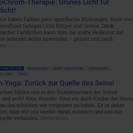
oChrom-Therapie: Grünes Licht für
icht!
atur haben Farben ganz spezifische Wirkungen. Noch viel
eeinflusst farbiges Licht Körper und Gemüt. Dank
ischer Farbbrillen kann man die uralte Heilkunst mit
te jederzeit selbst anwenden – gezielt und sanft.
en...
T NR. 110, S.20
BEWUSSTSEIN
GEBET • MEDITATION
LEBENSHILFE
A • AURA
GEIST
-Yoga: Zurück zur Quelle des Seins!
chen fühlen uns in den Strahlenarmen der Sonne
 und wohl. Kein Wunder: Sind wir doch Kinder der Sonne
au das scheinen wir vergessen zu haben. Es ist daher
eit, dass wir uns wieder daran erinnern und uns mit
Quelle verbinden.
Weiterlesen...