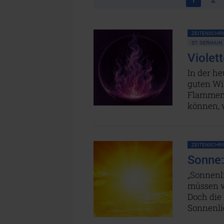
ZEITENSCHRIF
ST. GERMAIN
Violett
In der he
guten Wi
Flammen 
können, 
ZEITENSCHRIF
Sonne:
„Sonnenli
müssen w
Doch die 
Sonnenli