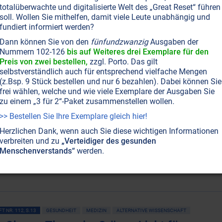
totalüberwachte und digitalisierte Welt des „Great Reset“ führen
soll. Wollen Sie mithelfen, damit viele Leute unabhängig und
nphysik: Der Gottesbeweis wider Willen
fundiert informiert werden?
 in den Mikrokosmos öffnet uns die Augen für jene Kraft,
Dann können Sie von den
fünfundzwanzig
Ausgaben der
ganzen Makrokosmos durchdringt: Warum die
Nummern 102-126
bis auf Weiteres drei Exemplare für den
sse aus der Quantenphysik längst unsere Sicht auf die
Preis von zwei bestellen,
zzgl. Porto. Das gilt
lutioniert haben sollten.
Weiterlesen...
selbstverständlich auch für entsprechend vielfache Mengen
(z.Bsp. 9 Stück bestellen und nur 6 bezahlen). Dabei können Sie
frei wählen, welche und wie viele Exemplare der Ausgaben Sie
zu einem „3 für 2“-Paket zusammenstellen wollen.
T NR. 113, S.28
BEWUSSTSEIN
UNIVERSUM
GNOSIS
THEOSOPHIE
>> Bestellen Sie Ihre Exemplare gleich hier!
nphysik: Gedanke gebiert die Welt
Herzlichen Dank, wenn auch Sie diese wichtigen Informationen
verbreiten und zu
„Verteidiger des gesunden
 hier eine geistige Betrachtung über den Ursprung des
Menschenverstands“
werden.
ms und wie der Gedanke die Welt gebiert und
rhält.
Weiterlesen...
T NR. 112, S.13
GESUNDHEIT
MEDIZIN
ALTERNATIVE WISSENSCHAFT