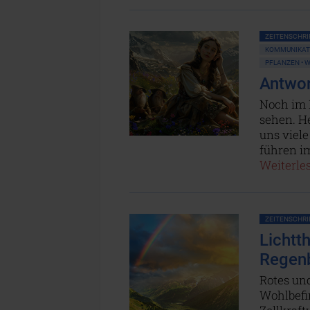
ZEITENSCHRIF
KOMMUNIKATI
PFLANZEN • 
Antwor
Noch im M
sehen. H
uns viele
führen i
Weiterles
ZEITENSCHRIF
Lichtt
Regen
Rotes und
Wohlbefin