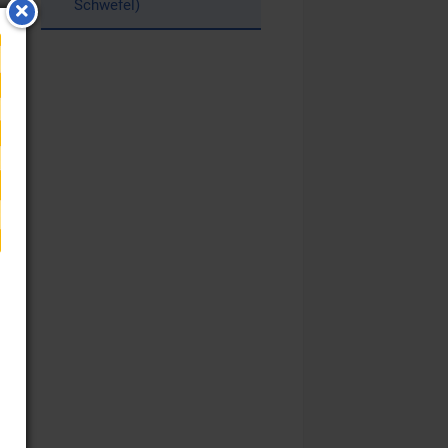
Schwefel)
“