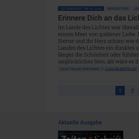
ZEITENSCHRIFT NR. 91, S.64
BEWUSSTSEIN
LE
Erinnere Dich an das Lic
lm Lande des Lichtes war überall
einem Meer von goldener Liebe. 
Sterne und ihr Herz schien wie di
Landes des Lichtes ein dunkles 
länger die Schönheit oder fühlten
unglückliches Sein, als wäre es i
NICHT ONLINE VERFÜGBAR
AUSGABE BESTELLEN
1
2
Aktuelle Ausgabe