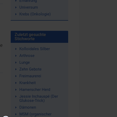
Ernährung
Universum
Krebs (Onkologie)
Zuletzt gesuchte
Stichworte
ie
Kolloidales Silber
Arthrose
Lunge
Zehn Gebote
Freimaurerei
Krankheit
Hamerscher Herd
Jessie Inchauspé (Der
Glukose-Trick)
Dämonen
MSM (organischer