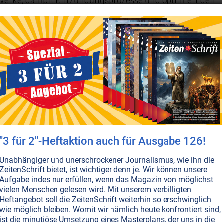
twerke, dämpft Entzündungsprozesse und optimiert den
sel. Und das Beste: Man kann sich ein solches „Lichtbad
igengebrauch mit einfachsten Mitteln selbst bauen.
en...
T NR. 114, S.18
BEWUSSTSEIN
HEILUNG
MEDIZIN
ALTERNATIVE WISSENSCHAFT
OGIE
WISSENSCHAFT UND ETHIK
RAUM & ZEIT
genetik: Haben wir ein Immunsystem aus
quantenphysikalische Erkenntnisse über unser Erbgut in
n zeigen: Der Mensch ist tatsächlich ein pulsierendes
"3 für 2"-Heftaktion auch für Ausgabe 126!
en, das mit dem ganzen Kosmos in Resonanz steht. Wie
d Klang unsere DNA beeinflussen und was das für eine
Unabhängiger und unerschrockener Journalismus, wie ihn die
er Zukunft bedeutet, die wahrhaft heilen kann.
ZeitenSchrift bietet, ist wichtiger denn je. Wir können unsere
en...
Aufgabe indes nur erfüllen, wenn das Magazin von möglichst
vielen Menschen gelesen wird. Mit unserem verbilligten
Heftangebot soll die ZeitenSchrift weiterhin so erschwinglich
wie möglich bleiben. Womit wir nämlich heute konfrontiert sind,
ist die minutiöse Umsetzung eines Masterplans, der uns in die
T NR. 113, S.22
BEWUSSTSEIN
UNIVERSUM
ALTERNATIVE WISSENSCHAFT