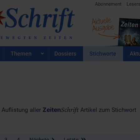
Abonnement
Leser
Aktuelle
Ausgabe
Themen
Dossiers
Stichworte
Aktu
Schrift
 Auflistung aller
Zeiten
Artikel zum Stichwort
3
4
Nächste
Letzte