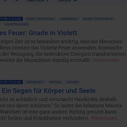
T NR. 119, S.28
GEBET • MEDITATION
LEBENSHILFE
MAGIE • OKKULTISMUS
VIOLETTES FEUER
es Feuer: Gnade in Violett
utigen Zeit ist es besonders wichtig, dass die Menschen
llens intensiv das Violette Feuer anwenden: kosmische
der Reinigung, die destruktive Energien transformieren
welche die Menschheit ständig erschafft.
Weiterlesen...
T NR. 117, S.52
GESUNDHEIT
HEILUNG
MEDIZIN
 Ein Segen für Körper und Seele
cht ist schädlich und verursacht Hautkrebs, deshalb
ir uns davor schützen.“ So lautet das bekannte Mantra.
Wahrheit ist eine ganz andere: Richtig genutzt kann
cht heilen und Krankheiten verhindern.
Weiterlesen...