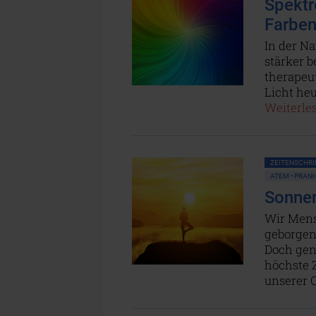
Spektr
Farbenl
In der N
stärker b
therapeut
Licht heu
Weiterles
ZEITENSCHRIF
ATEM • PRANH
Sonnen
Wir Mens
geborgen
Doch gen
höchste Z
unserer 