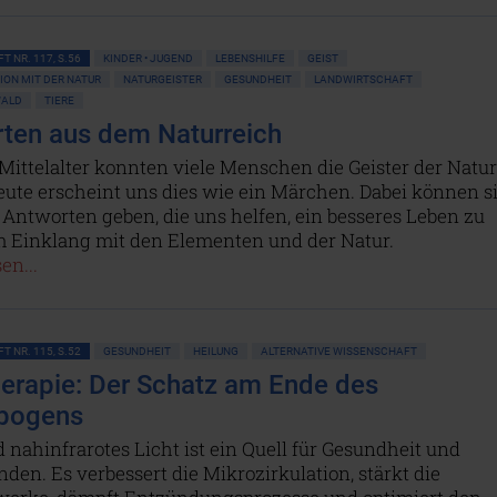
T NR. 117, S.56
KINDER • JUGEND
LEBENSHILFE
GEIST
ON MIT DER NATUR
NATURGEISTER
GESUNDHEIT
LANDWIRTSCHAFT
WALD
TIERE
ten aus dem Naturreich
ittelalter konnten viele Menschen die Geister der Natur
eute erscheint uns dies wie ein Märchen. Dabei können s
 Antworten geben, die uns helfen, ein besseres Leben zu
m Einklang mit den Elementen und der Natur.
en...
T NR. 115, S.52
GESUNDHEIT
HEILUNG
ALTERNATIVE WISSENSCHAFT
herapie: Der Schatz am Ende des
bogens
 nahinfrarotes Licht ist ein Quell für Gesundheit und
den. Es verbessert die Mikrozirkulation, stärkt die