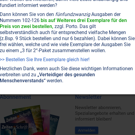
fundiert informiert werden?
T NR. 40, S.19
GESUNDHEIT
Dann können Sie von den
fünfundzwanzig
Ausgaben der
das Shampoo krank macht
Nummern 102-126
bis auf Weiteres drei Exemplare für den
Preis von zwei bestellen,
zzgl. Porto. Das gilt
che Mogelpackungen: Herkömmliche Körperpflege-
selbstverständlich auch für entsprechend vielfache Mengen
enthalten krankheitserregende Stoffe, die sich
(z.Bsp. 9 Stück bestellen und nur 6 bezahlen). Dabei können Sie
weise kein Mensch freiwillig auf die Haut schmieren
frei wählen, welche und wie viele Exemplare der Ausgaben Sie
eiterlesen...
zu einem „3 für 2“-Paket zusammenstellen wollen.
>> Bestellen Sie Ihre Exemplare gleich hier!
Herzlichen Dank, wenn auch Sie diese wichtigen Informationen
verbreiten und zu
„Verteidiger des gesunden
Menschenverstands“
werden.
Abonnement
Newsletter
Newsletter abonnieren,
Spezialangebote erhalten und
informiert bleiben!
Anmelden