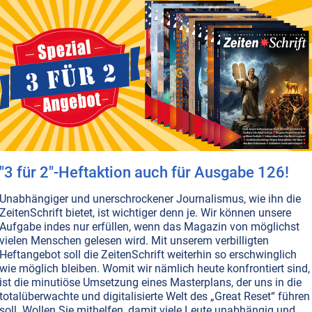
T NR. 84, S.15
GESUNDHEIT
ik: Gift in der Gesichtscreme!
len wir jugendlich und schön aussehen und das lassen wi
was kosten. Rund 108 Milliarden US-Dollar betrug das
e Marktvolumen für Hautpflegeprodukte im Jahr 2014.
chönen Schein jedoch beträchtlich trübt, ist die Tatsach
 allermeisten Körperpflege- und Kosmetik-produkte
 schädliche Substanzen enthalten.
Weiterlesen...
"3 für 2"-Heftaktion auch für Ausgabe 126!
T NR. 84, S.19
GESUNDHEIT
elser Naturkosmetik: Aus Liebe zu den
Unabhängiger und unerschrockener Journalismus, wie ihn die
ZeitenSchrift bietet, ist wichtiger denn je. Wir können unsere
en
Aufgabe indes nur erfüllen, wenn das Magazin von möglichst
ukte der
Maienfelser Naturkosmetik Manufaktur
sind
vielen Menschen gelesen wird. Mit unserem verbilligten
 und reine Wohltat für unseren Körper. Der deutsche
Heftangebot soll die ZeitenSchrift weiterhin so erschwinglich
wie möglich bleiben. Womit wir nämlich heute konfrontiert sind,
-Betrieb verzichtet auf die Verwendung von künstlichen
ist die minutiöse Umsetzung eines Masterplans, der uns in die
n und verarbeitet nur beste Qualität!
Weiterlesen...
totalüberwachte und digitalisierte Welt des „Great Reset“ führen
soll. Wollen Sie mithelfen, damit viele Leute unabhängig und