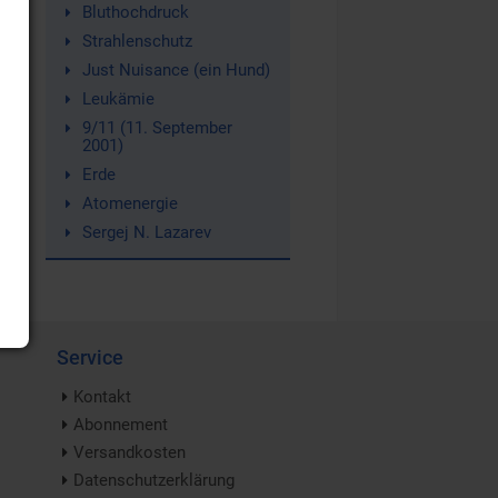
Bluthochdruck
Strahlenschutz
Just Nuisance (ein Hund)
Leukämie
9/11 (11. September
2001)
Erde
Atomenergie
Sergej N. Lazarev
Service
Kontakt
Abonnement
Versandkosten
Datenschutzerklärung