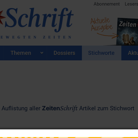
Abonnement
Leser
Aktuelle
Ausgabe
Themen
Dossiers
Stichworte
Aktu
Schrift
 Auflistung aller
Zeiten
Artikel zum Stichwort