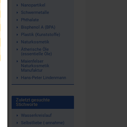
Nanopartikel
Schwermetalle
r
Phthalate
Bisphenol A (BPA)
Plastik (Kunststoffe)
e,
Naturkosmetik
Ätherische Öle
(essentielle Öle)
Maienfelser
Naturkosmetik
Manufaktur
Hans-Peter Lindenmann
Zuletzt gesuchte
Stichworte
Wasserkreislauf
Selbstliebe (-annahme)