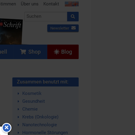
stimmen
Über uns
Kontakt
Newsletter
ell
Shop
Blog
Zusammen benutzt mit:
Kosmetik
Gesundheit
Chemie
Krebs (Onkologie)
Nanotechnologie
Hormonelle Störungen