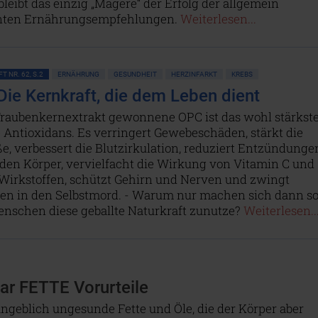
bleibt das einzig „Magere“ der Erfolg der allgemein
nten Ernährungsempfehlungen.
Weiterlesen...
T NR. 62, S.2
ERNÄHRUNG
GESUNDHEIT
HERZINFARKT
KREBS
Die Kernkraft, die dem Leben dient
Traubenkernextrakt gewonnene OPC ist das wohl stärkst
 Antioxidans. Es verringert Gewebeschäden, stärkt die
e, verbessert die Blutzirkulation, reduziert Entzündunge
 den Körper, vervielfacht die Wirkung von Vitamin C und
Wirkstoffen, schützt Gehirn und Nerven und zwingt
len in den Selbstmord. - Warum nur machen sich dann s
nschen diese geballte Naturkraft zunutze?
Weiterlesen..
aar FETTE Vorurteile
t angeblich ungesunde Fette und Öle, die der Körper aber