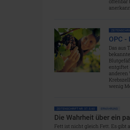
offenbar 
anerkan
ZEITENSCHRIF
OPC - 
Das aus 
bekannte
Blutgefäß
entgiftet
anderen 
Krebszel
wenig Me
ZEITENSCHRIFT NR. 37, S.60
ERNÄHRUNG
Die Wahrheit über ein p
Fett ist nicht gleich Fett. Es gib