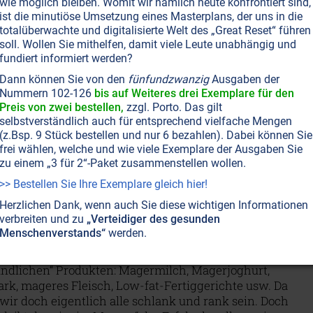
wie möglich bleiben. Womit wir nämlich heute konfrontiert sind,
T NR. 75, S.6
ERNÄHRUNG
GESUNDHEIT
ist die minutiöse Umsetzung eines Masterplans, der uns in die
n C - Die wohl bekannteste Mangelware!
totalüberwachte und digitalisierte Welt des „Great Reset“ führen
soll. Wollen Sie mithelfen, damit viele Leute unabhängig und
d weiß heutzutage, dass Vitamin C gesund ist. Und die
fundiert informiert werden?
nkel und Tanten von der Lebensmittelindustrie geben
Dann können Sie von den
fünfundzwanzig
Ausgaben der
h extra Vitamine in unsere Säfte, ins Essen und die
Nummern 102-126
bis auf Weiteres drei Exemplare für den
ten. Eigentlich müssten wir doch nur so vor Gesundheit
Preis von zwei bestellen,
zzgl. Porto. Das gilt
 Wie wir alle wissen, ist dem nicht so.
Weiterlesen...
selbstverständlich auch für entsprechend vielfache Mengen
(z.Bsp. 9 Stück bestellen und nur 6 bezahlen). Dabei können Sie
frei wählen, welche und wie viele Exemplare der Ausgaben Sie
zu einem „3 für 2“-Paket zusammenstellen wollen.
T NR. 71, S.5
ERNÄHRUNG
>> Bestellen Sie Ihre Exemplare gleich hier!
ng: Fett macht nicht fett!
Herzlichen Dank, wenn auch Sie diese wichtigen Informationen
t fett und krank! Da sind sich rund um den Erdball die
verbreiten und zu
„Verteidiger des gesunden
llschaften für Ernährung, Mediziner, Ernährungsberater
Menschenverstands“
werden.
er Folge auch die Konsumentinnen und Konsumenten
shalb füllen sich die Regale im Supermarkt mit
eundlichen“ Produkten: Magermilch, Magerjoghurt,
rk, mageres Fleisch, Low-fat-Fertiggerichte usw. Da
ir doch eigentlich alle schlank und rank sein. Doch