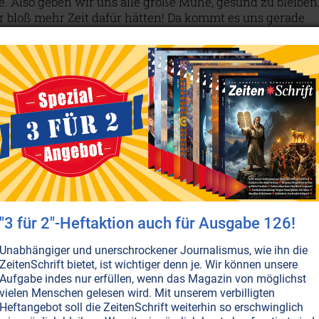
e. Also geben wir uns alle große Mühe, gesund zu bleiben
 bloß mehr Zeit dafür hätten! Da kommt es uns gerade
ss all die Dinge, die uns guttun, ganz einfach mit einem
 Supermarkt-Regal zu erreichen sind: Vitamine im
hurt und Folsäure im Knabberriegel…
Weiterlesen...
T NR. 76, S.56
ERNÄHRUNG
GESUNDHEIT
HERZINFARKT
olesterin-Lüge
Prozent der Bevölkerung gelten laut Pharma-Industrie
iger Lehrmeinung als gefährdet, da sie angeblich an
 hohen Cholesterinspiegel leiden. Man bekämpft das
te“ Cholesterin mit Medikamenten und rät zu fettarmer
"3 für 2"-Heftaktion auch für Ausgabe 126!
ost. Doch das dient nicht der Gesundheit, sondern allein
säckel mächtiger Interessengruppen – warum das
Unabhängiger und unerschrockener Journalismus, wie ihn die
rin überlebenswichtig ist und Grenzwerte wenig zu
ZeitenSchrift bietet, ist wichtiger denn je. Wir können unsere
 haben.
Weiterlesen...
Aufgabe indes nur erfüllen, wenn das Magazin von möglichst
vielen Menschen gelesen wird. Mit unserem verbilligten
Heftangebot soll die ZeitenSchrift weiterhin so erschwinglich