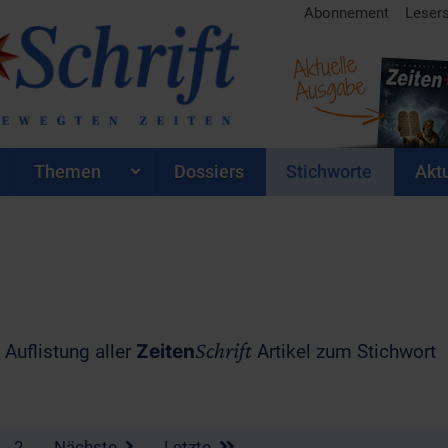
Abonnement
Leser
Aktuelle
Ausgabe
Themen
Dossiers
Stichworte
Aktu
Schrift
 Auflistung aller
Zeiten
Artikel zum Stichwort
2
Nächste
Letzte