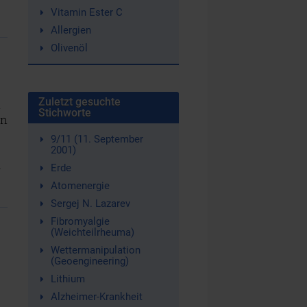
Vitamin Ester C
Allergien
Olivenöl
Zuletzt gesuchte
n
Stichworte
in
9/11 (11. September
2001)
.
Erde
Atomenergie
Sergej N. Lazarev
Fibromyalgie
(Weichteilrheuma)
Wettermanipulation
(Geoengineering)
Lithium
Alzheimer-Krankheit