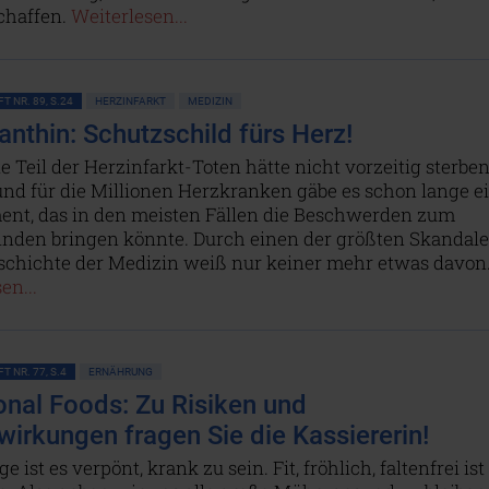
chaffen.
Weiterlesen...
T NR. 89, S.24
HERZINFARKT
MEDIZIN
anthin: Schutzschild fürs Herz!
e Teil der Herzinfarkt-Toten hätte nicht vorzeitig sterbe
nd für die Millionen Herzkranken gäbe es schon lange e
nt, das in den meisten Fällen die Beschwerden zum
nden bringen könnte. Durch einen der größten Skandale
eschichte der Medizin weiß nur keiner mehr etwas davon
en...
T NR. 77, S.4
ERNÄHRUNG
onal Foods: Zu Risiken und
irkungen fragen Sie die Kassiererin!
 ist es verpönt, krank zu sein. Fit, fröhlich, faltenfrei ist