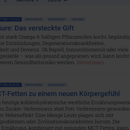
T NR. 115, S.3
ERNÄHRUNG
GESUNDHEIT
HEILUNG
äure: Das versteckte Gift
mit stark Omega-6-haltigen Pflanzenölen kocht, begünsti
he Entzündungen, Degenerationskrankheiten,
igkeit und Demenz. Ob Rapsöl, Sonnenblumenöl oder viele
peiseöle – was als gesund angepriesen wird, kann leicht
eren Gesundheitsrisiko werden.
Weiterlesen...
T NR. 94, S.20
ERNÄHRUNG
GESUNDHEIT
T-Fetten zu einem neuen Körpergefühl
e heutige kohlenhydratreiche westliche Ernährungsweis
 zu Zucker-Verbrennern statt Fett-Verbrennern geworden
r Nebeneffekt: Eine Menge Leute plagen sich mit
problemen oder Zivilisationskrankheiten herum. Die
 Ernährung, kombiniert mit gesunden MCT-Fetten, kann