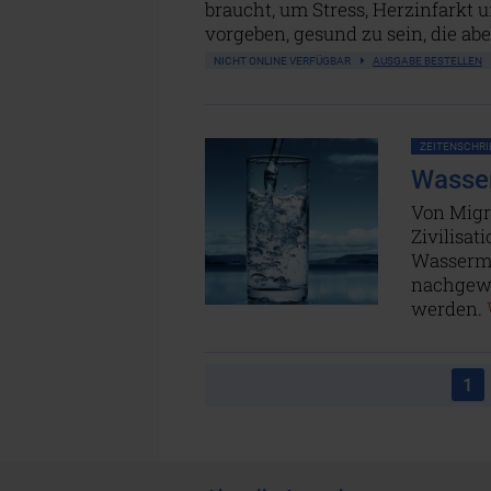
braucht, um Stress, Herzinfarkt u
vorgeben, gesund zu sein, die a
NICHT ONLINE VERFÜGBAR
AUSGABE BESTELLEN
ZEITENSCHRIF
Wasser:
Von Migr
Zivilisa
Wasserma
nachgewi
werden.
1