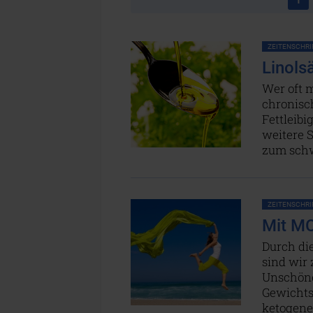
ZEITENSCHRIF
Linols
Wer oft 
chronisc
Fettleib
weitere S
zum schw
ZEITENSCHRIF
Mit MC
Durch di
sind wir
Unschöne
Gewichts
ketogene