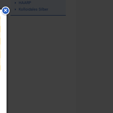
.
HAARP
Kolloidales Silber