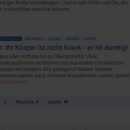
nd gar Krebs vorzubeugen. Und es gibt Fette und Öle, die
ber unfruchtbar machen können.
T NR. 22, S.22
GESUNDHEIT
HEILUNG
MEDIZIN
WASSER
 Ihr Körper ist nicht krank - er ist durstig!
äne über Asthma bis zu Übergewicht: Viele
tionskrankheiten entstehen nur aus einem chronischen
ngel des Körpers. Mit genügend Wasser können
esenermaßen auch schwere Krankheiten wieder geheil
Weiterlesen...
2
Nächste
Letzte