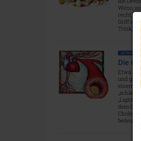
die Devis
Wenn wir
recht, da
Griff ins
Trinkjog
ZEITENSCHRIF
Die Ch
Etwa 80 
und gäng
einem zu
„schlech
„Light“-K
dem Geld
Choleste
bedeuten