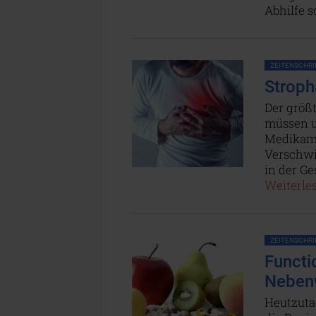
Abhilfe s
ZEITENSCHRIF
Stroph
Der größt
müssen u
Medikame
Verschwi
in der G
Weiterles
ZEITENSCHRIF
Functi
Nebenw
Heutzutage