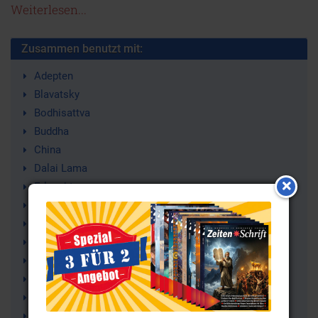
Weiterlesen...
Zusammen benutzt mit:
Adepten
Blavatsky
Bodhisattva
Buddha
China
Dalai Lama
Erleuchtung
Gott
Kundun
Mahatmas
Meister
Spiritualität
Tibet
Tulku