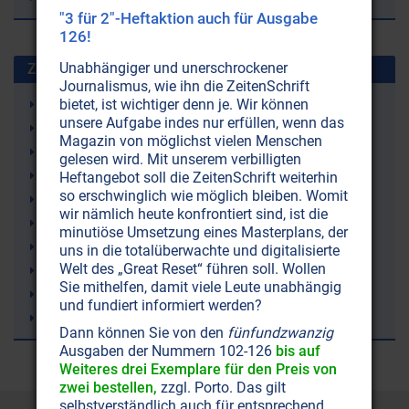
"3 für 2"-Heftaktion auch für Ausgabe
126!
Unabhängiger und unerschrockener
Zuletzt gesuchte Stichworte
Journalismus, wie ihn die ZeitenSchrift
bietet, ist wichtiger denn je. Wir können
Strahlenschutz
unsere Aufgabe indes nur erfüllen, wenn das
Just Nuisance (ein Hund)
Magazin von möglichst vielen Menschen
Leukämie
gelesen wird. Mit unserem verbilligten
9/11 (11. September 2001)
Heftangebot soll die ZeitenSchrift weiterhin
so erschwinglich wie möglich bleiben. Womit
Erde
wir nämlich heute konfrontiert sind, ist die
Atomenergie
minutiöse Umsetzung eines Masterplans, der
Sergej N. Lazarev
uns in die totalüberwachte und digitalisierte
Welt des „Great Reset“ führen soll. Wollen
Fibromyalgie (Weichteilrheuma)
Sie mithelfen, damit viele Leute unabhängig
Wettermanipulation (Geoengineering)
und fundiert informiert werden?
Lithium
Dann können Sie von den
fünfundzwanzig
Ausgaben der Nummern 102-126
bis auf
Weiteres drei Exemplare für den Preis von
zwei bestellen,
zzgl. Porto. Das gilt
selbstverständlich auch für entsprechend