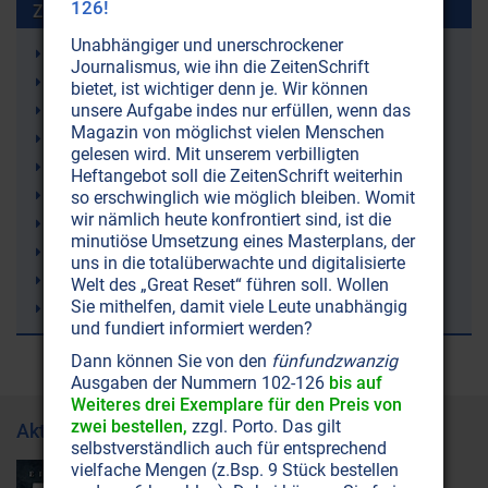
126!
Zuletzt gesuchte Stichworte
Unabhängiger und unerschrockener
Gelenkschmerzen
Journalismus, wie ihn die ZeitenSchrift
Ketone (Ketonkörper)
bietet, ist wichtiger denn je. Wir können
Ketogene Ernährung (Ketose)
unsere Aufgabe indes nur erfüllen, wenn das
Magazin von möglichst vielen Menschen
Irland
gelesen wird. Mit unserem verbilligten
Demenz
Heftangebot soll die ZeitenSchrift weiterhin
rTMS (repetitive Transkranielle Magnetstimulation)
so erschwinglich wie möglich bleiben. Womit
wir nämlich heute konfrontiert sind, ist die
Lithium
minutiöse Umsetzung eines Masterplans, der
Trampolinspringen
uns in die totalüberwachte und digitalisierte
Windkraft (Windräder)
Welt des „Great Reset“ führen soll. Wollen
Sie mithelfen, damit viele Leute unabhängig
Bienen
und fundiert informiert werden?
Dann können Sie von den
fünfundzwanzig
Ausgaben der Nummern 102-126
bis auf
Weiteres drei Exemplare für den Preis von
zwei bestellen,
zzgl. Porto. Das gilt
Aktuelle Ausgabe
selbstverständlich auch für entsprechend
vielfache Mengen (z.Bsp. 9 Stück bestellen