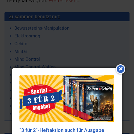
'Teddybär'-Signal.
Weiterlesen...
Zusammen benutzt mit:
Bewusstseins-Manipulation
Elektrosmog
Gehirn
Militär
Mind Control
Mind Control-Waffen
Resonanzeffekt
Resonanzen
ELF-Wellen
Teddybär-Signal
Schumann-Frequenz(-Resonanz)
Psychobiophysik
"3 für 2"-Heftaktion auch für Ausgabe