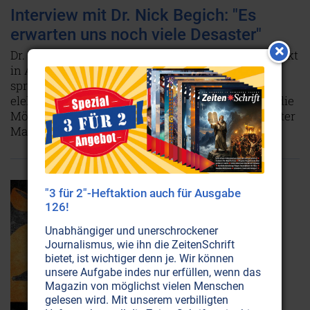
Interview mit Dr. Nick Begich: "Es
erwarten uns noch viele Desaster"
Dr. Nick Begich brachte das geheime HAARP-Projekt
in Alaska ans Licht der Öffentlichkeit. Mit uns
sprach er über die Gefahren von
elektromagnetischen Waffensystemen und über die
Möglichkeit, diese zur Bewusstseinskontrolle breiter
Massen zu missbrauchen.
Weiterlesen...
"3 für 2"-Heftaktion auch für Ausgabe
126!
Unabhängiger und unerschrockener
Journalismus, wie ihn die ZeitenSchrift
bietet, ist wichtiger denn je. Wir können
unsere Aufgabe indes nur erfüllen, wenn das
Magazin von möglichst vielen Menschen
gelesen wird. Mit unserem verbilligten