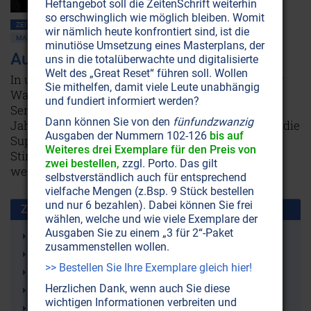
Heftangebot soll die ZeitenSchrift weiterhin
so erschwinglich wie möglich bleiben. Womit
ZEITENSCHRIFT NR. 9, S.36
GESELLSCHAFT ALLGEMEIN
wir nämlich heute konfrontiert sind, ist die
MASSENMEDIEN • MANIPULATION
ÜBERWACHUNG • MIND CONTROL
minutiöse Umsetzung eines Masterplans, der
Auf dem Weg zum Roboter?
uns in die totalüberwachte und digitalisierte
Welt des „Great Reset“ führen soll. Wollen
In unseren Hirnen vollzieht sich ein dramatischer
Sie mithelfen, damit viele Leute unabhängig
Wandel. Jedes Jahr reduziert sich unsere
und fundiert informiert werden?
Sensibilität für Reize um etwa ein Prozent. Jedes
Dann können Sie von den
fünfundzwanzig
Jahr riechen wir weniger intensiv, schmeckt uns die
Ausgaben der Nummern 102-126
bis auf
Suppe etwas fader und braucht es stärkere
Weiteres drei Exemplare für den Preis von
Stimulanz, um unsere geschlechtliche Lust zu
zwei bestellen,
zzgl. Porto. Das gilt
wecken.
Weiterlesen...
selbstverständlich auch für entsprechend
vielfache Mengen (z.Bsp. 9 Stück bestellen
und nur 6 bezahlen). Dabei können Sie frei
Zusammen benutzt mit:
wählen, welche und wie viele Exemplare der
Ausgaben Sie zu einem „3 für 2“-Paket
Mind Control
zusammenstellen wollen.
Bewusstseins-Manipulation
>> Bestellen Sie Ihre Exemplare gleich hier!
HAARP
Herzlichen Dank, wenn auch Sie diese
Elektrosmog
wichtigen Informationen verbreiten und
Psychobiophysik