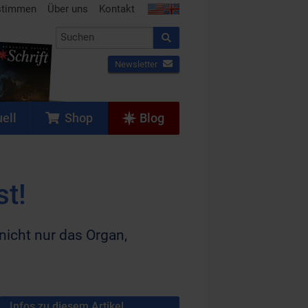
stimmen
Über uns
Kontakt
Newsletter
ell
Shop
Blog
st!
nicht nur das Organ,
Infos zu diesem Artikel