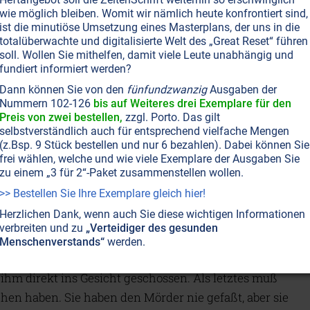
ckte Lust auf Bier stammt wohl ebenso von dem
wie möglich bleiben. Womit wir nämlich heute konfrontiert sind,
ist die minutiöse Umsetzung eines Masterplans, der uns in die
iches Interesse an der Rap-Musik. Auch die
totalüberwachte und digitalisierte Welt des „Great Reset“ führen
ehrende Vision von Ben, dem amerikanischen
soll. Wollen Sie mithelfen, damit viele Leute unabhängig und
fundiert informiert werden?
ht einfach als Folge von medikamentösen
n, wie es sein Arzt getan hatte. Bens Frau dankte
Dann können Sie von den
fünfundzwanzig
Ausgaben der
Nummern 102-126
bis auf Weiteres drei Exemplare für den
it den Worten: "Ich bin so froh, daß sie ihn nach
Preis von zwei bestellen,
zzgl. Porto. Das gilt
. Er ist weit mehr verunsichert, als er zugibt.
selbstverständlich auch für entsprechend vielfache Mengen
(z.Bsp. 9 Stück bestellen und nur 6 bezahlen). Dabei können Sie
ter Tagträumen: Immer wieder das Gesicht Jesu und
frei wählen, welche und wie viele Exemplare der Ausgaben Sie
zu einem „3 für 2“-Paket zusammenstellen wollen.
>> Bestellen Sie Ihre Exemplare gleich hier!
n' ist von höchst irdischer und gewalttätiger Natur:
Herzlichen Dank, wenn auch Sie diese wichtigen Informationen
hrigen Polizisten, der beim Versuch, einen
verbreiten und zu
„Verteidiger des gesunden
chossen wurde. Seine Witwe wußte sofort, was Bens
Menschenverstands“
werden.
 Lichtblitze direkt in sein Gesicht - genauso ist mein
ihm direkt ins Gesicht geschossen. Als letztes muß
ehen haben. Sie haben den Mörder nie gefaßt, aber sie