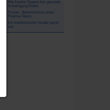
Wie kranke Organe ihre gesunde
Schwingung finden
Prozac - Bekenntnisse eines
Pharma-Täters
Ein medizinischer Insider packt
aus