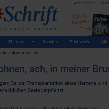
Abonnement
Leser
Aktuelle
Ausgabe
Themen
Dossiers
Stichworte
Aktu
hnen, ach, in meiner Brust!
hnen, ach, in meiner Bru
n: Bei der Transplantation eines Herzens wird 
enschlichen Seele verpflanzt.
st schlägt, wird der 56jährige College-Professor von