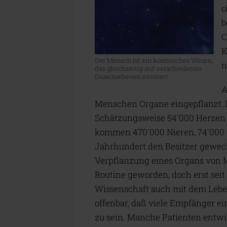
o
b
C
K
Der Mensch ist ein kosmisches Wesen,
n
das gleichzeitig auf verschiedenen
Daseinsebenen existiert.
A
Menschen Organe eingepflanzt. 
Schätzungsweise 54'000 Herzen h
kommen 470'000 Nieren, 74'000 L
Jahrhundert den Besitzer gewech
Verpflanzung eines Organs von 
Routine geworden, doch erst seit
Wissenschaft auch mit dem Leben
offenbar, daß viele Empfänger ei
zu sein. Manche Patienten entwic