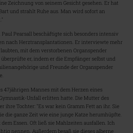
eine Zeichnung von seinem Gesicht gesehen. Er hat
Bart und strahlt Ruhe aus. Man wird sofort an
."
 Paul Pearsall beschäftigte sich besonders intensiv
en nach Herztransplantationen. Er interviewte mehr
glaubten, mit dem verstorbenen Organspender
überprüfte er, indem er die Empfänger selbst und
ilienangehörige und Freunde der Organspender
e.
ines 47jährigen Mannes mit dem Herzen eines
ymnastik-Unfall erlitten hatte. Die Mutter des
r ihre Tochter: "Es war kein Gramm Fett an ihr. Sie
sie die ganze Zeit wie eine junge Katze herumhüpfte.
 dem Essen. Oft ließ sie Mahlzeiten ausfallen. Ich
htig nennen. Außerdem besaß sie dieses alberne