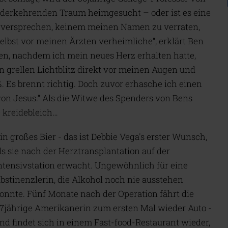
erkehrenden Traum heimgesucht – oder ist es eine
ir versprechen, keinem meinen Namen zu verraten,
elbst vor meinen Ärzten verheimliche“, erklärt Ben
n, nachdem ich mein neues Herz erhalten hatte,
n grellen Lichtblitz direkt vor meinen Augen und
ß. Es brennt richtig. Doch zuvor erhasche ich einen
 von Jesus.“ Als die Witwe des Spenders von Bens
e kreidebleich…
in großes Bier - das ist Debbie Vega's erster Wunsch,
ls sie nach der Herztransplantation auf der
ntensivstation erwacht. Ungewöhnlich für eine
bstinenzlerin, die Alkohol noch nie ausstehen
onnte. Fünf Monate nach der Operation fährt die
7jährige Amerikanerin zum ersten Mal wieder Auto -
nd findet sich in einem Fast-food-Restaurant wieder,