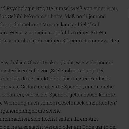
und Psychologin Brigitte Bunzel weiß von einer Frau,
das Gefühl bekommen hatte, "daß noch jemand
dung, die mehrere Monate lang anhielt: "Auf
are Weise war mein Ichgefühl zu einer Art Wir
h so an, als ob ich meinen Körper mit einer zweiten
r Psychologe Oliver Decker glaubt, wie viele andere
mysteriösen Fälle von ‚Seelenübertragung' bei
 sind als das Produkt einer überhitzten Fantasie.
hr viele Gedanken über die Spender, und manche
u ernähren, wie es der Spender getan haben könnte.
re Wohnung nach seinem Geschmack einzurichten."
Organempfänger, die solche
urchmachen, sich höchst selten ihrem Arzt
n gerne ausgelacht werden oder am Ende gar in der