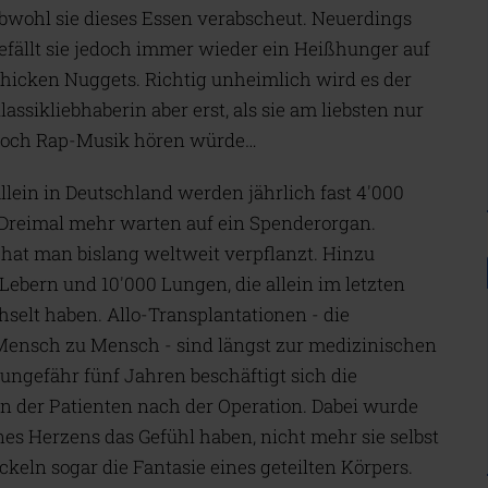
bwohl sie dieses Essen verabscheut. Neuerdings
efällt sie jedoch immer wieder ein Heißhunger auf
hicken Nuggets. Richtig unheimlich wird es der
lassikliebhaberin aber erst, als sie am liebsten nur
och Rap-Musik hören würde…
llein in Deutschland werden jährlich fast 4'000
Dreimal mehr warten auf ein Spenderorgan.
at man bislang weltweit verpflanzt. Hinzu
ebern und 10'000 Lungen, die allein im letzten
selt haben. Allo-Transplantationen - die
Mensch zu Mensch - sind längst zur medizinischen
 ungefähr fünf Jahren beschäftigt sich die
 der Patienten nach der Operation. Dabei wurde
nes Herzens das Gefühl haben, nicht mehr sie selbst
keln sogar die Fantasie eines geteilten Körpers.