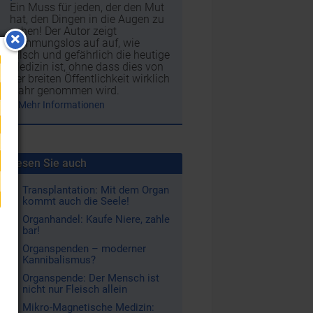
Ein Muss für jeden, der den Mut
hat, den Dingen in die Augen zu
sehen! Der Autor zeigt
hemmungslos auf auf, wie
falsch und gefährlich die heutige
Medizin ist, ohne dass dies von
der breiten Öffentlichkeit wirklich
wahr genommen wird.
Mehr Informationen
Lesen Sie auch
Transplantation: Mit dem Organ
kommt auch die Seele!
Organhandel: Kaufe Niere, zahle
bar!
Organspenden – moderner
Kannibalismus?
Organspende: Der Mensch ist
nicht nur Fleisch allein
Mikro-Magnetische Medizin: