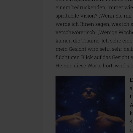
einem bedrückenden, immer wied
spirituelle Vision? „Wenn Sie m
werde ich Ihnen sagen, was ich s
verschwörerisch. „Wenige Woche
kamen die Träume: Ich sehe eine
mein Gesicht wird sehr, sehr hei
flüchtigen Blick auf das Gesicht
Herzen diese Worte hört, wird si
E
a
I
A
k
4
u