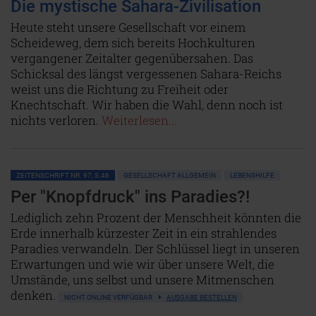
Die mystische Sahara-Zivilisation
Heute steht unsere Gesellschaft vor einem
Scheideweg, dem sich bereits Hochkulturen
vergangener Zeitalter gegenübersahen. Das
Schicksal des längst vergessenen Sahara-Reichs
weist uns die Richtung zu Freiheit oder
Knechtschaft. Wir haben die Wahl, denn noch ist
nichts verloren.
Weiterlesen...
ZEITENSCHRIFT NR. 97, S.46
GESELLSCHAFT ALLGEMEIN
LEBENSHILFE
Per "Knopfdruck" ins Paradies?!
Lediglich zehn Prozent der Menschheit könnten die
Erde innerhalb kürzester Zeit in ein strahlendes
Paradies verwandeln. Der Schlüssel liegt in unseren
Erwartungen und wie wir über unsere Welt, die
Umstände, uns selbst und unsere Mitmenschen
denken.
NICHT ONLINE VERFÜGBAR
AUSGABE BESTELLEN