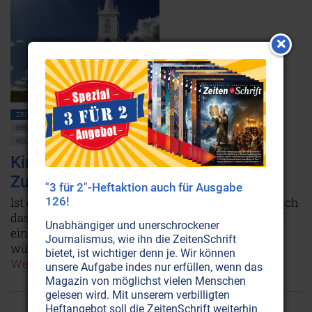
ZEITENSCHRIFT NR. 39, S.33
ERLEUCHTUNG • CHRISTUSBEWUSSTSEIN
BRUDERSCHAFT
WASSERMANN-ZEITALTER
KIRCHE • CHRISTENTUM
RELIGIONEN
Kirche ohne Zukunft, heisst das
Zukunft ohne Kirche?
"3 für 2"-Heftaktion auch für Ausgabe
126!
Ist das Konzept 'Kirche' gescheitert? Oder stützt sich
das kommende 'Zeitalter des Glaubens' wieder auf
Unabhängiger und unerschrockener
eine Institution namens Kirche? Und falls ja - wie
Journalismus, wie ihn die ZeitenSchrift
würde diese Kirche der Zukunft aussehen?
bietet, ist wichtiger denn je. Wir können
Weiterlesen...
unsere Aufgabe indes nur erfüllen, wenn das
Magazin von möglichst vielen Menschen
gelesen wird. Mit unserem verbilligten
Heftangebot soll die ZeitenSchrift weiterhin