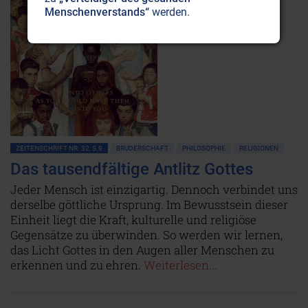
Menschenverstands“
werden.
ZEITENSCHRIFT NR. 32, S.9
BRUDERSCHAFT
PHILOSOPHIE
RELIGIONEN
Das tausendfältige Antlitz Gottes
Jeder Mensch ist einzigartig. Dennoch verbindet uns
derselbe göttliche Ursprung. Im Bewusstsein dieser
Einheit liegt die Kraft, kulturelle und religiöse
Gegensätze zu überwinden. So werden wir lernen,
das Licht Gottes in den Augen aller Menschen zu
erkennen und zu ehren.
Weiterlesen...