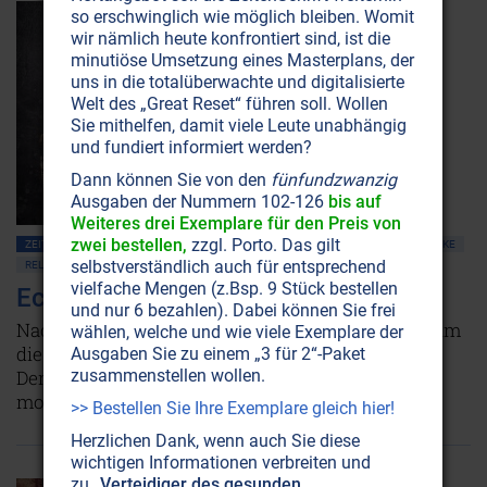
so erschwinglich wie möglich bleiben. Womit
wir nämlich heute konfrontiert sind, ist die
minutiöse Umsetzung eines Masterplans, der
uns in die totalüberwachte und digitalisierte
Welt des „Great Reset“ führen soll. Wollen
Sie mithelfen, damit viele Leute unabhängig
und fundiert informiert werden?
Dann können Sie von den
fünfundzwanzig
Ausgaben der Nummern 102-126
bis auf
Weiteres drei Exemplare für den Preis von
zwei bestellen,
zzgl. Porto. Das gilt
ZEITENSCHRIFT NR. 34, S.54
MENSCHHEITSGESCHICHTE ALLGEMEIN
ANTIKE
selbstverständlich auch für entsprechend
RELIGIONEN
vielfache Mengen (z.Bsp. 9 Stück bestellen
Echnaton: Ketzer oder Visionär?
und nur 6 bezahlen). Dabei können Sie frei
Nachfolgende Generationen unternahmen alles, um
wählen, welche und wie viele Exemplare der
die Existenz des Pharaos Echnaton auszulöschen.
Ausgaben Sie zu einem „3 für 2“-Paket
zusammenstellen wollen.
Denn er legte den Grundstein zu den drei
monotheistischen Religionen.
Weiterlesen...
>> Bestellen Sie Ihre Exemplare gleich hier!
Herzlichen Dank, wenn auch Sie diese
wichtigen Informationen verbreiten und
zu
„Verteidiger des gesunden