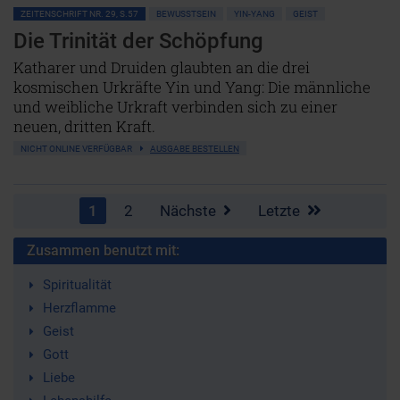
ZEITENSCHRIFT NR. 29, S.57
BEWUSSTSEIN
YIN-YANG
GEIST
Die Trinität der Schöpfung
Katharer und Druiden glaubten an die drei
kosmischen Urkräfte Yin und Yang: Die männliche
und weibliche Urkraft verbinden sich zu einer
neuen, dritten Kraft.
NICHT ONLINE VERFÜGBAR
AUSGABE BESTELLEN
1
2
Nächste
Letzte
Zusammen benutzt mit:
Spiritualität
Herzflamme
Geist
Gott
Liebe