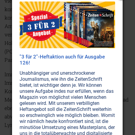
vielen Pestizide und Chemikalien, welche in der
konventionellen Landwirtschaft zum Einsatz
kommen. Ebenso das Quecksilber aus den
Amalgamfüllungen in den Zähnen und die vielen
verschiedenen Raumgifte, wie zum Beispiel die
Holzschutzmittel Lindan und Pentachlorphenol
(PCP) oder giftige Lösungsmittel in Teppich und
"3 für 2"-Heftaktion auch für Ausgabe
Parkettklebern.
126!
Unabhängiger und unerschrockener
Immer mehr Menschen schwächen ihr
Journalismus, wie ihn die ZeitenSchrift
Immunsystem auch durch den wachsenden
bietet, ist wichtiger denn je. Wir können
Konsum an chemisch-pharmazeutischen
unsere Aufgabe indes nur erfüllen, wenn das
Magazin von möglichst vielen Menschen
Medikamenten, die sich bis zu einem gewissen Grad
gelesen wird. Mit unserem verbilligten
ebenfalls im Körper ablagern, etwa in den
Heftangebot soll die ZeitenSchrift weiterhin
so erschwinglich wie möglich bleiben. Womit
abwehrzellbildenden Organen, wie den
wir nämlich heute konfrontiert sind, ist die
Lymphknoten, der Thymusdrüse und der Milz.
minutiöse Umsetzung eines Masterplans, der
uns in die totalüberwachte und digitalisierte