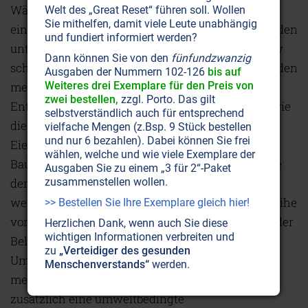
Wären diese Giftbelastungen des Körpers die
Welt des „Great Reset“ führen soll. Wollen
Sie mithelfen, damit viele Leute unabhängig
einzigen Ursachen für Allergien, könnten sie mit den
und fundiert informiert werden?
unten beschriebenen Entgiftungstherapien relativ
Dann können Sie von den
fünfundzwanzig
schnell geheilt werden. Leider liegt vor allem bei den
Ausgaben der Nummern 102-126
bis auf
Weiteres drei Exemplare für den Preis von
meisten stärkeren Allergikern noch ein weiterer
zwei bestellen,
zzgl. Porto. Das gilt
Entstehungsgrund für die Allergien vor. Ebenso wie
selbstverständlich auch für entsprechend
die Schilddrüse oder die Keimdrüsen (Hoden,
vielfache Mengen (z.Bsp. 9 Stück bestellen
und nur 6 bezahlen). Dabei können Sie frei
Eierstöcke) gehört nämlich auch die
wählen, welche und wie viele Exemplare der
Bauchspeicheldrüse zu jenen Organen, die infolge
Ausgaben Sie zu einem „3 für 2“-Paket
zusammenstellen wollen.
der Giftablagerungen in Mitleidenschaft gezogen
werden. Neben dem Insulin produziert sie eine Reihe
>> Bestellen Sie Ihre Exemplare gleich hier!
von Verdauungsenzymen, welche bei zunehmender
Herzlichen Dank, wenn auch Sie diese
wichtigen Informationen verbreiten und
Belastung der enzymbildenden Zellen durch
zu
„Verteidiger des gesunden
Umweltgifte immer weniger gebildet werden. Die
Menschenverstands“
werden.
meisten starken Allergiker besitzen deshalb
zusätzlich eine umweltbedingte