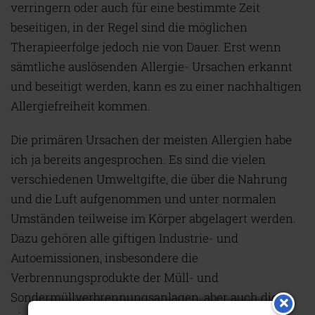
verringern oder auch für eine bestimmte Zeit
beseitigen, in der Regel sind die möglichen
Therapieerfolge jedoch nie von Dauer. Erst wenn
sämtliche auslösenden Allergie- Ursachen erkannt
und beseitigt werden, kann es zu einer nachhaltigen
Allergiefreiheit kommen.
Die primären Ursachen der meisten Allergien habe
ich ja bereits angesprochen. Es sind die vielen
verschiedenen Umweltgifte, die über die Nahrung
und die Luft aufgenommen und unter normalen
Umständen teilweise im Körper abgelagert werden.
Dazu gehören alle giftigen Industrie- und
Autoemissionen, insbesondere die
Verbrennungsprodukte der Müll- und
Sondermüllverbrennungsanlagen, aber auch die