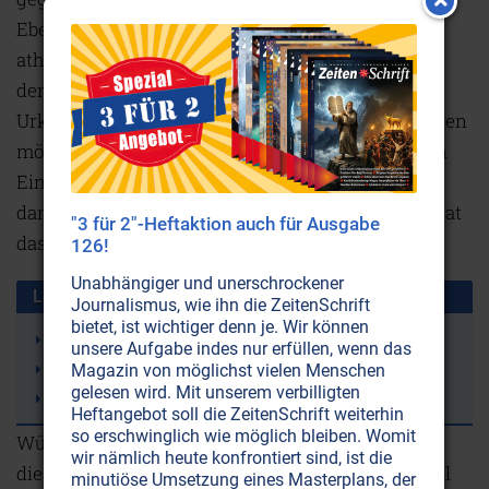
Ebenen. Es ist daher einigermaßen riskant, heute
atheistisch zu sein. Denn wer nicht für Gott - oder
den Schöpfer, oder die Kosmische
Urkraft/Intelligenz, oder wie immer man sie nennen
möchte - ist, der wird unbewußt zu einem offenen
Eimer für die Jauche der ‚anderen Seite'. Wenn er
dann in der Welt nur Modergeruch wahrnimmt, hat
"3 für 2"-Heftaktion auch für Ausgabe
das mit ihm selbst zu tun.
126!
Unabhängiger und unerschrockener
Lesen Sie auch diese Artikel:
Journalismus, wie ihn die ZeitenSchrift
bietet, ist wichtiger denn je. Wir können
"Nicht ich, sondern Gott in mir"
unsere Aufgabe indes nur erfüllen, wenn das
Gott klingelt, und keiner nimmt ab
Magazin von möglichst vielen Menschen
gelesen wird. Mit unserem verbilligten
Die Zukunft der Menschheit: Wahre Bruderschaft
Heftangebot soll die ZeitenSchrift weiterhin
so erschwinglich wie möglich bleiben. Womit
Wüßten die Weltverschwörer, daß es nicht nur
wir nämlich heute konfrontiert sind, ist die
dieses eine Leben gibt, sie würden es sich zweimal
minutiöse Umsetzung eines Masterplans, der