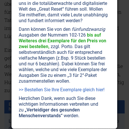
überlegen, sich so schlechte Lebensbedingungen
uns in die totalüberwachte und digitalisierte
Welt des „Great Reset“ führen soll. Wollen
fürs nächste Leben zu schaffen, wie sie es mit ihren
Sie mithelfen, damit viele Leute unabhängig
Taten tun. Ignoranz und Unwissenheit sind eben
und fundiert informiert werden?
immer der beste Nährboden für Fehlverhalten und
Dann können Sie von den
fünfundzwanzig
Ausgaben der Nummern 102-126
bis auf
Lüge in allen Formen.
Weiteres drei Exemplare für den Preis von
zwei bestellen,
zzgl. Porto. Das gilt
Eine weitere Fehlannahme, der sie zum Opfer
selbstverständlich auch für entsprechend
gefallen sind, ist die Angst vor der Übervölkerung
vielfache Mengen (z.Bsp. 9 Stück bestellen
und nur 6 bezahlen). Dabei können Sie frei
der Erde. Daher, so glauben sie, sei es ihre Pflicht, die
wählen, welche und wie viele Exemplare der
Weltbevölkerung mittels lokalen Kriegen, Seuchen,
Ausgaben Sie zu einem „3 für 2“-Paket
zusammenstellen wollen.
Hungersnöten und ‚unheilbaren' Krankheiten kräftig
zu reduzieren. Welch tragischer Irrtum!
>> Bestellen Sie Ihre Exemplare gleich hier!
Herzlichen Dank, wenn auch Sie diese
wichtigen Informationen verbreiten und
Ende des Artikelauszugs „Die Herren des Schicksals
haben das letzte Wort“
zu
„Verteidiger des gesunden
Menschenverstands“
werden.
Lesen Sie in unserem Mut machenden Artikel, weshalb
die Weltbevölkerung unmöglich explodieren kann und