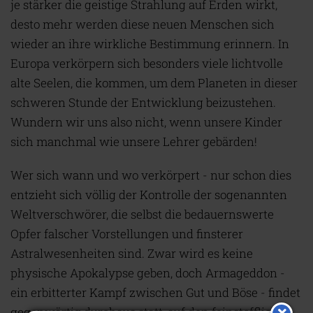
je stärker die geistige Strahlung auf Erden wirkt,
desto mehr werden diese neuen Menschen sich
wieder an ihre wirkliche Bestimmung erinnern. In
Europa verkörpern sich besonders viele lichtvolle
alte Seelen, die kommen, um dem Planeten in dieser
schweren Stunde der Entwicklung beizustehen.
Wundern wir uns also nicht, wenn unsere Kinder
sich manchmal wie unsere Lehrer gebärden!
Wer sich wann und wo verkörpert - nur schon dies
entzieht sich völlig der Kontrolle der sogenannten
Weltverschwörer, die selbst die bedauernswerte
Opfer falscher Vorstellungen und finsterer
Astralwesenheiten sind. Zwar wird es keine
physische Apokalypse geben, doch Armageddon -
ein erbitterter Kampf zwischen Gut und Böse - findet
gegenwärtig durchaus statt, auf den feinstofflichen