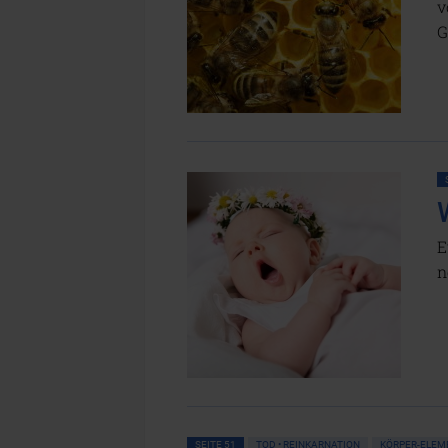
v
G
E
n
SEITE 51
TOD • REINKARNATION
KÖRPER-ELE