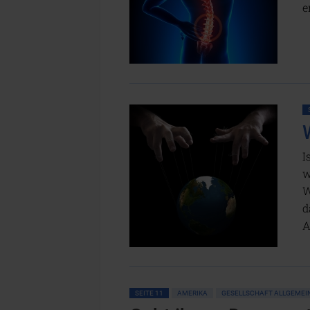
e
I
w
W
d
A
SEITE 11
AMERIKA
GESELLSCHAFT ALLGEMEI