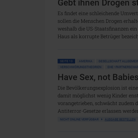
Gebt ihnen Drogen st
Es findet eine schleichende Umvert
sollen die Menschen Drogen erhal
weshalb die US-Staatsfinanzen ei
Haus als korrupte Betrüger bezeic
SEITE 13
AMERIKA
GESELLSCHAFT ALLGEMEI
VERSCHWÖRUNGSTHEORIEN
EHE • PARTNERSCHA
Have Sex, not Babies
Die Bevölkerungsexplosion ist ein
damit möglichst wenig Kinder enst
vorangetrieben, schwächt zudem de
Antiterror-Gesetze erlassen werde
NICHT ONLINE VERFÜGBAR
AUSGABE BESTELLEN