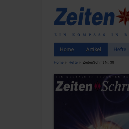
Home
Artikel
Hefte
Home
Hefte
ZeitenSchrift Nr. 38