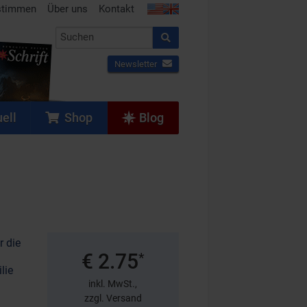
stimmen
Über uns
Kontakt
Newsletter
ell
Shop
Blog
 die
€ 2.75
*
lie
inkl. MwSt.,
zzgl. Versand