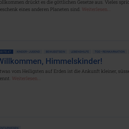
ollkommen drückt es die göttlichen Gesetze aus. Vieles spric
eschenk eines anderen Planeten sind.
Weiterlesen...
SEITE 47
KINDER • JUGEND
BEWUSSTSEIN
LEBENSHILFE
TOD • REINKARNATION
Willkommen, Himmelskinder!
twas vom Heiligsten auf Erden ist die Ankunft kleiner, sü
ennt.
Weiterlesen...
MENTARWESEN