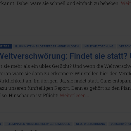
rkannt. Dabei wäre sie schnell und einfach zu beheben.
Weit
SEITE 9
ILLUMINATEN • BILDERBERGER • GEHEIMLOGEN
NEUE WELTORDNUNG
VERSCH
Weltverschwörung: Findet sie statt? U
st sie mehr als ein übles Gerücht? Und wenn die Weltversch
oran wäre sie dann zu erkennen? Wir stellen hier den Verg
irklichkeit an. Im übrigen: Ja, sie findet statt. Ganz entspan
azu unseren fünfteiligen Report. Denn es gehört zu den Plän
lso: Hinschauen ist Pflicht!
Weiterlesen...
N
ILLUMINATEN • BILDERBERGER • GEHEIMLOGEN
NEUE WELTORDNUNG
VERSCHWÖRU