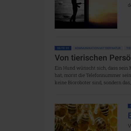
d
SEITE 35
KOMMUNIKATION MIT DER NATUR
TI
Von tierischen Persö
Ein Hund wünscht sich, dass sein 
hat, morst die Telefonnummer seine
keine Bioroboter sind, sondern das
V