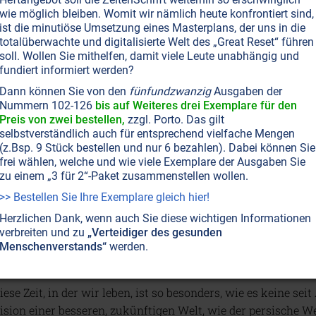
eiterlesen...
wie möglich bleiben. Womit wir nämlich heute konfrontiert sind,
ist die minutiöse Umsetzung eines Masterplans, der uns in die
totalüberwachte und digitalisierte Welt des „Great Reset“ führen
soll. Wollen Sie mithelfen, damit viele Leute unabhängig und
SEITE 25
NEUE WELTORDNUNG
VERSCHWÖRUNGSTHEORIEN
GEISTIGE HIERARCHIE
fundiert informiert werden?
Die Herren des Schicksals haben das
Dann können Sie von den
fünfundzwanzig
Ausgaben der
gal, wie viel Macht die sogenannten Weltverschwörer in ihr
Nummern 102-126
bis auf Weiteres drei Exemplare für den
Preis von zwei bestellen,
zzgl. Porto. Das gilt
ibt eine noch höhere Instanz auf Erden, die dafür sorgen wir
selbstverständlich auch für entsprechend vielfache Mengen
ur besser werden kann. Das ist allein schon durch Naturge
(z.Bsp. 9 Stück bestellen und nur 6 bezahlen). Dabei können Sie
frei wählen, welche und wie viele Exemplare der Ausgaben Sie
zu einem „3 für 2“-Paket zusammenstellen wollen.
>> Bestellen Sie Ihre Exemplare gleich hier!
Herzlichen Dank, wenn auch Sie diese wichtigen Informationen
verbreiten und zu
„Verteidiger des gesunden
Menschenverstands“
werden.
SEITE 30
NEUE WELTORDNUNG
BRUDERSCHAFT
WASSERMANN-ZEITALTER
IDEAL
Auf in die schöne, neue Welt!
iese Zeit, in der wir leben, ist so besonders, wie es keine sei
ision einer besseren, zukünftigen Welt, wie der persische We