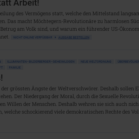
att Arbeit!
eilung des Vermögens statt, welche den Mittelstand langsam 
ten. Das macht Möchtegern-Revolutionäre zu harmlosen Süch
n Betrug am Volk sind, und warum ein führender US-Ökonom
hnet.
NICHT ONLINE VERFÜGBAR
AUSGABE BESTELLEN
N
ILLUMINATEN • BILDERBERGER • GEHEIMLOGEN
NEUE WELTORDNUNG
ÜBERBEVÖLKE
FT
FAMILIE
!
e der grössten Ängste der Weltverschwörer. Deshalb sollen E
ehen. Der Niedergang der Moral, durch die Sexuelle Revolu
n Willen der Menschen. Deshalb wehren sie sich auch nich
n, welche schockierend viele demokratischen Rechte des Vol