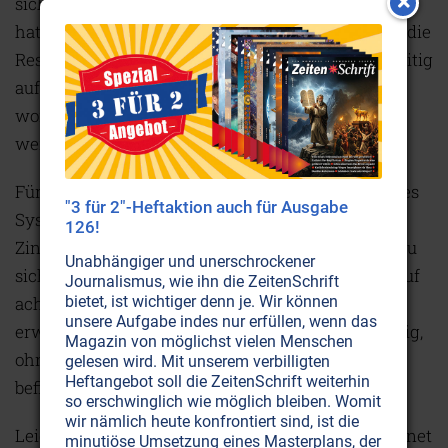
sich bei diesem Prozeß gewissermaßen verdoppelt
hat: Es existiert nun in den Büchern jener Nation, die
Reserven in Dollar angelegt hat – und ist gleichzeitig
auf den amerikanischen Markt zurückgeschleust
worden. Doch genau das kann auch mißbraucht
werden.
Für Staaten mit Außenhandelsdefizit enthält dieses
"3 für 2"-Heftaktion auch für Ausgabe
System auch die Möglichkeit, sich Geld gegen
126!
Zinsen zu leihen, um ihren internen Geldumlauf zu
Unabhängiger und unerschrockener
sichern. Solange also alle beteiligten Staaten darauf
Journalismus, wie ihn die ZeitenSchrift
achten, eine ausgeglichene Handelsbilanz zu
bietet, ist wichtiger denn je. Wir können
unsere Aufgabe indes nur erfüllen, wenn das
erwirtschaften, bleibt dieses System funktionsfähig,
Magazin von möglichst vielen Menschen
ohne daß eine Erhöhung der im Gesamtumlauf
gelesen wird. Mit unserem verbilligten
Heftangebot soll die ZeitenSchrift weiterhin
befindlichen Geldmenge nötig wäre.
so erschwinglich wie möglich bleiben. Womit
wir nämlich heute konfrontiert sind, ist die
Leider gibt es eine Ausnahme: nämlich ausgerechnet
minutiöse Umsetzung eines Masterplans, der