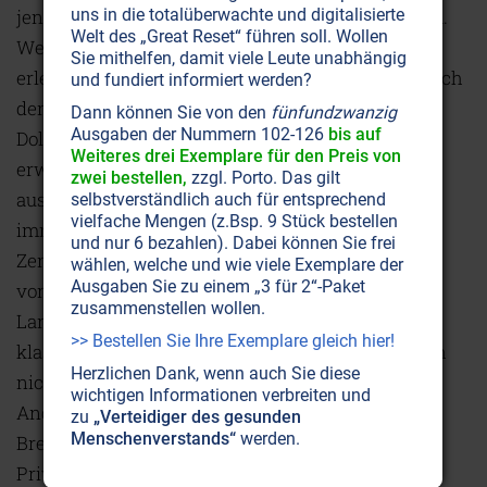
jenes Land, das die Leitwährung besitzt – die USA.
uns in die totalüberwachte und digitalisierte
Welt des „Great Reset“ führen soll. Wollen
Wenn nämlich die USA ein Außenhandelsdefizit
Sie mithelfen, damit viele Leute unabhängig
erleiden, bekommen sie ihr Geld sofort zurück. Nach
und fundiert informiert werden?
den Verträgen von Bretton Woods werden die
Dann können Sie von den
fünfundzwanzig
Ausgaben der Nummern 102-126
bis auf
Dollarreserven der Zentralbanken – wie schon
Weiteres drei Exemplare für den Preis von
erwähnt – nämlich sofort wieder an die USA
zwei bestellen,
zzgl. Porto. Das gilt
ausgeliehen, obwohl dieses Geld nominal noch
selbstverständlich auch für entsprechend
vielfache Mengen (z.Bsp. 9 Stück bestellen
immer als Rücklage in den Büchern der
und nur 6 bezahlen). Dabei können Sie frei
Zentralbanken steht. Es ist also plötzlich doppelt
wählen, welche und wie viele Exemplare der
Ausgaben Sie zu einem „3 für 2“-Paket
vorhanden. 1944 waren die USA zweifelsfrei das
zusammenstellen wollen.
Land mit der stärksten Wirtschaftskraft und ein
>> Bestellen Sie Ihre Exemplare gleich hier!
klassisches Exportland. Deshalb konnte man noch
Herzlichen Dank, wenn auch Sie diese
nicht absehen, daß sich das ändern sollte.
wichtigen Informationen verbreiten und
Andererseits war den Schöpfern des Systems von
zu
„Verteidiger des gesunden
Menschenverstands“
werden.
Bretton Woods sehr wohl bewußt, welche
Privilegien und Möglichkeiten ihr System für die