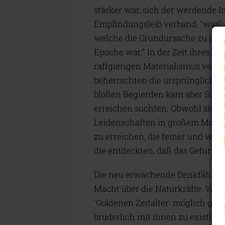
stärker war, sich der werdende I
Empfindungsleib verband, "was", 
welche die Grundursache zu aller 
Epoche war." In der Zeit ihres N
raffgierigen Materialismus verfal
beherrschten die ursprünglichen
bloßen Begierden kam aber Schlauh
erreichen suchten. Obwohl sie ei
Leidenschaften in großem Maße 
zu erreichen, die feiner und wirks
die entdeckten, daß das Gehirn de
Die neu erwachende Denkfähigkeit
Macht über die Naturkräfte. Wa
'Goldenen Zeitalter' möglich ge
brüderlich mit ihnen zu existiere