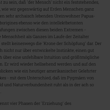
t zu sein, daß 'der Mensch' nicht ein feststehendes,
so, wie wir gegenwärtig auf Erden Menschen ganz
en sehr archaisch lebenden Ureinwohner Papua-
borigines ebenso wie den intellektbetonten
tufungen zwischen diesen beiden Extremen -
 Menschheit als Ganzes im Laufe der Zeitalter
stellt keineswegs die 'Krone der Schöpfung' dar. Der
nicht nur über entwickelte Instinkte, einen gut
uch über eine unfehlbare Intuition und größtmögliche
en. Er wird wieder hellsehend werden und auf den
licken wie ein heutiger amerikanischer Gelehrter
lkes - mit dem Unterschied, daß im Pygmäen von
 und Naturverbundenheit ruht als in der ach so
.
nnt vier Phasen der 'Erziehung' des