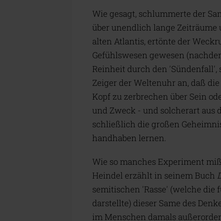
Wie gesagt, schlummerte der Sa
über unendlich lange Zeiträume u
alten Atlantis, ertönte der Weck
Gefühlswesen gewesen (nachdem
Reinheit durch den 'Sündenfall', 
Zeiger der Weltenuhr an, daß die
Kopf zu zerbrechen über Sein od
und Zweck - und solcherart aus 
schließlich die großen Geheimni
handhaben lernen.
Wie so manches Experiment mißg
Heindel erzählt in seinem Buch
semitischen 'Rasse' (welche die 
darstellte) dieser Same des Denk
im Menschen damals außerordent