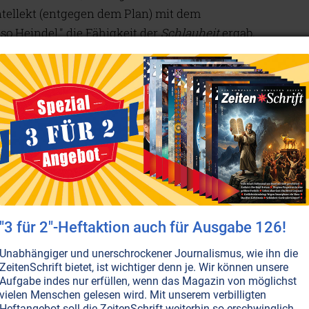
ntellekt (entgegen dem Plan) mit dem
so Heindel," die Fähigkeit der
Schlauheit
ergab,
Bosheit des mittleren Drittels der atlantischen
iedergangs war die atlantische Gesellschaft einem
len. Heindel führt aus: "Durch den Intellekt
 Semiten ihre Begierden einigermaßen. Statt der
eit auf, durch die sie ihre selbstsüchtigen Ziele zu
n unruhiges Volk waren, lernten sie, ihre
zu beherrschen und ihre Zwecke durch Schlauheit
amer ist als die brutale Kraft. Sie waren die ersten,
r Muskelkraft überlegen ist."
"3 für 2"-Heftaktion auch für Ausgabe 126!
 forderte ihren Tribut. Der Mensch verlor seine
Unabhängiger und unerschrockener Journalismus, wie ihn die
r es dem Unschuldigen im längst zerronnenen
ZeitenSchrift bietet, ist wichtiger denn je. Wir können unsere
wesen, Engel und Naturgeister zu sehen und
Aufgabe indes nur erfüllen, wenn das Magazin von möglichst
vielen Menschen gelesen wird. Mit unserem verbilligten
n, so durfte er später noch immer gewaltige Kräfte
Heftangebot soll die ZeitenSchrift weiterhin so erschwinglich