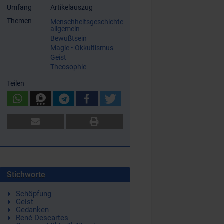
Umfang
Artikelauszug
Themen
Menschheitsgeschichte
allgemein
Bewußtsein
Magie • Okkultismus
Geist
Theosophie
Teilen
Stichworte
Schöpfung
Geist
Gedanken
René Descartes