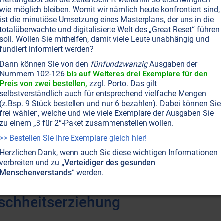
e wir heute als 'prähistorische Wunder' bestaunen,
wie möglich bleiben. Womit wir nämlich heute konfrontiert sind,
Mensch der Frühzeit Kräfte wie Dematerialisation und
ist die minutiöse Umsetzung eines Masterplans, der uns in die
totalüberwachte und digitalisierte Welt des „Great Reset“ führen
äßt sich der Bau der Pyramiden oder alter Kultstätten
soll. Wollen Sie mithelfen, damit viele Leute unabhängig und
och nun, da ihm der Zauberstab des Intellekts
fundiert informiert werden?
aft, die sich den Himmel, aber auch die Hölle
Dann können Sie von den
fünfundzwanzig
Ausgaben der
Nummern 102-126
bis auf Weiteres drei Exemplare für den
ne Macht über die Materie genommen, und auch
Preis von zwei bestellen,
zzgl. Porto. Das gilt
', mit dem er die feinstofflichen Welten hatte
selbstverständlich auch für entsprechend vielfache Mengen
Gott sei Dank, seufzen wir. Sein entfesselter,
(z.Bsp. 9 Stück bestellen und nur 6 bezahlen). Dabei können Sie
frei wählen, welche und wie viele Exemplare der Ausgaben Sie
unermeßlicher Macht über die Kräfte der Natur und die
zu einem „3 für 2“-Paket zusammenstellen wollen.
uf dieser Erde schon längst ein Ende bereitet. Hat
>> Bestellen Sie Ihre Exemplare gleich hier!
r über seine Gedanken und Gefühle zu sein, und
Herzlichen Dank, wenn auch Sie diese wichtigen Informationen
en, wird er jene Kräfte zurückerlangen - und der
verbreiten und zu
„Verteidiger des gesunden
f Erden' steht dannzumal nichts mehr im Wege.
Menschenverstands“
werden.
schheitserziehung