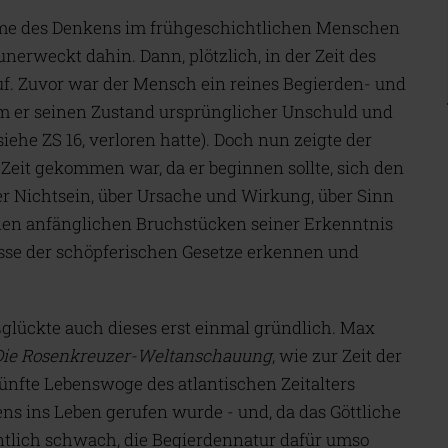
me des Denkens im frühgeschichtlichen Menschen
nerweckt dahin. Dann, plötzlich, in der Zeit des
ruf. Zuvor war der Mensch ein reines Begierden- und
 er seinen Zustand ursprünglicher Unschuld und
siehe ZS 16, verloren hatte). Doch nun zeigte der
 Zeit gekommen war, da er beginnen sollte, sich den
er Nichtsein, über Ursache und Wirkung, über Sinn
den anfänglichen Bruchstücken seiner Erkenntnis
sse der schöpferischen Gesetze erkennen und
lückte auch dieses erst einmal gründlich. Max
Die Rosenkreuzer-Weltanschauung
, wie zur Zeit der
fünfte Lebenswoge des atlantischen Zeitalters
ens ins Leben gerufen wurde - und, da das Göttliche
lich schwach, die Begierdennatur dafür umso