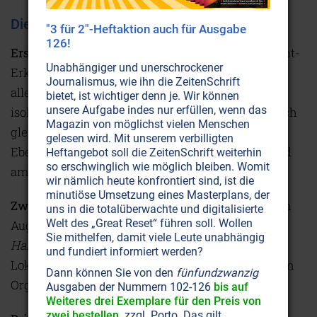
Die Eiserne Regel des Krebs
"3 für 2"-Heftaktion auch für Ausgabe
126!
Erstes Kriterium:
Jede Krebs- oder Krebsäquivalent-
Unabhängiger und unerschrockener
Erkrankung entsteht mit einem DHS, d.h. einem
Journalismus, wie ihn die ZeitenSchrift
allerschwersten, hochakut-dramatischen und
bietet, ist wichtiger denn je. Wir können
unsere Aufgabe indes nur erfüllen, wenn das
isolativen Konflikterlebnisschock. Dieser wirkt sich
Magazin von möglichst vielen Menschen
gleichzeitig bzw.
quasi
gleichzeitig auf allen drei
gelesen wird. Mit unserem verbilligten
Ebenen aus, nämlich in der Psyche, im Gehirn und
Heftangebot soll die ZeitenSchrift weiterhin
so erschwinglich wie möglich bleiben. Womit
am Organ.
wir nämlich heute konfrontiert sind, ist die
minutiöse Umsetzung eines Masterplans, der
Zweites Kriterium:
Der Konfliktinhalt bestimmt im
uns in die totalüberwachte und digitalisierte
Welt des „Great Reset“ führen soll. Wollen
Augenblick des DHS sowohl die Lokalisation des
Sie mithelfen, damit viele Leute unabhängig
Hamerschen Herdes
im Gehirn, als auch die
und fundiert informiert werden?
Lokalisation des Krebs- oder Krebsäquivalentes am
Dann können Sie von den
fünfundzwanzig
Organ.
Ausgaben der Nummern 102-126
bis auf
Weiteres drei Exemplare für den Preis von
zwei bestellen,
zzgl. Porto. Das gilt