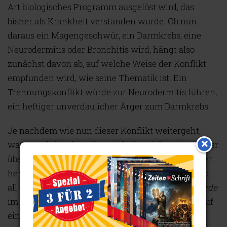
Art biologisches Programm ausgelöst wird, das
bisher als Krankheit verstanden wurde. Ob nun
daraus ein Magengeschwür, ein Darmkrebs, eine
Neurodermitis oder Bronchitis wird, hängt also
zunächst davon ab, auf welche Weise der Konflikt
empfunden wird, wie seine Thematik ist. Ein
Trennungskonflikt würde zur Neurodermitis führen,
ein heftiger unverdaulicher Ärger zum Darmkrebs.
Je nachdem wie nun dieser Konflikt weitergeht,
wann und ob er beendet wird oder nicht, wie stark er
über diesen Zeitraum erlebt wurde, ob intensiv oder
herabgemindert oder auch hin und her wechselnd,
all dies wirkt unmittelbar auf die
Hamerschen Herde
im Gehirn und den organisch-funktionellen Verlauf
ein, alles verläuft sozusagen im gleichen Takt.