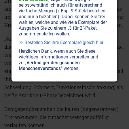
Drittes Kriterium:
Der Konfliktverlauf entspricht
selbstverständlich auch für entsprechend
einem bestimmten Verlauf des
Hamerschen Herdes
vielfache Mengen (z.Bsp. 9 Stück bestellen
im Gehirn und einem ganz bestimmten Verlauf einer
und nur 6 bezahlen). Dabei können Sie frei
wählen, welche und wie viele Exemplare der
Krebs- oder Krebsäquivalent-Erkrankung am Organ.
Ausgaben Sie zu einem „3 für 2“-Paket
zusammenstellen wollen.
Nun kommt es allerdings zu einer weiteren
>> Bestellen Sie Ihre Exemplare gleich hier!
diagnostischen Verfeinerung auf organischer Ebene,
Herzlichen Dank, wenn auch Sie diese
wenn das zweite Naturgesetz hinzugenommen
wichtigen Informationen verbreiten und
wird. Alle Entzündungszustände stellen einen
zu
„Verteidiger des gesunden
Menschenverstands“
werden.
eigenen Formen kreis dar, der mit einem Bestandteil
ihrer Charakterisierung( Wärme, Rötung,
Schwellung, Schmerz, Funktionseinschränkung) als
heiße Krankheit/Phase bezeichnet wird.
Demgegenüber stehen die kalten ('degenerativen')
Erkrankungen, die zunächst weniger auffällig
verlaufen können.