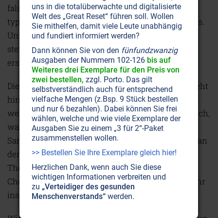
uns in die totalüberwachte und digitalisierte
falsche Ernährung geprägte Lebensweise führt
Welt des „Great Reset“ führen soll. Wollen
typischerweise zu einer Übersäuerung des Körpers.
Sie mithelfen, damit viele Leute unabhängig
Unter diesem Licht betrachtet, ist denn auch die
und fundiert informiert werden?
stetige Zunahme an Herzerkrankungen nicht
Dann können Sie von den
fünfundzwanzig
Ausgaben der Nummern 102-126
bis auf
erstaunlich.
Weiteres drei Exemplare für den Preis von
zwei bestellen,
zzgl. Porto. Das gilt
Die gemeinhin akzeptierte Koronar-Hypothese steht
selbstverständlich auch für entsprechend
hingegen auf ziemlich tönernen Füßen. Nicht nur
vielfache Mengen (z.Bsp. 9 Stück bestellen
und nur 6 bezahlen). Dabei können Sie frei
weiß die Medizin bis heute eigentlich nicht wirklich,
wählen, welche und wie viele Exemplare der
was Arteriosklerose ist. Der Name ist ein
Ausgaben Sie zu einem „3 für 2“-Paket
zusammenstellen wollen.
Sammelbegriff für verschiedene Veränderungen an
>> Bestellen Sie Ihre Exemplare gleich hier!
den Gefäßwänden, wobei die damit verknüpfte
These, Arteriosklerose werde durch zu hohe
Herzlichen Dank, wenn auch Sie diese
wichtigen Informationen verbreiten und
Cholesterinwerte begünstigt, ebenfalls immer mehr
zu
„Verteidiger des gesunden
ins Wanken gerät.
Menschenverstands“
werden.