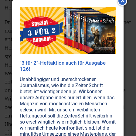
Herzmuskels, wodurch diese abstürben. Infarkt!
Dr. Kern behauptete aber, dass ein Herzinfarkt immer
nur durch Erkrankungen im Herzmuskel selber
entstünde, wobei die Verengung der
Herzkranzgefäße bei diesem Vorgang keine Rolle
spiele. Gemäß Dr. Kern handelt es sich beim
"3 für 2"-Heftaktion auch für Ausgabe
Herzinfarkt um ein Stoffwechselungleichgewicht
126!
wegen Übersäuerung. Der Zelluntergang im Herz
Unabhängiger und unerschrockener
entsteht durch eine gestörte Verwertung von Blut
Journalismus, wie ihn die ZeitenSchrift
und Sauerstoff. Strophanthin hat tatsächlich keine
bietet, ist wichtiger denn je. Wir können
unsere Aufgabe indes nur erfüllen, wenn das
Wirkung auf die Koronararterien, sondern
Magazin von möglichst vielen Menschen
beeinflusst die Biochemie des Herzmuskels, wobei
gelesen wird. Mit unserem verbilligten
eine Entsäuerung desselben stattfindet.
Heftangebot soll die ZeitenSchrift weiterhin
so erschwinglich wie möglich bleiben. Womit
Übersäuerung hat viele Ursachen. Die moderne,
wir nämlich heute konfrontiert sind, ist die
oftmals durch Stress mangelnde Bewegung und
minutiöse Umsetzung eines Masterplans, der