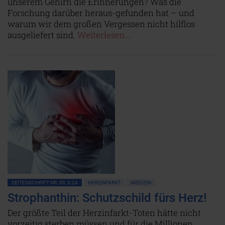
unserem Gehirn die Erinnerungen? Was die
Forschung darüber heraus-gefunden hat – und
warum wir dem großen Vergessen nicht hilflos
ausgeliefert sind.
Weiterlesen...
ZEITENSCHRIFT NR. 89, S.24
HERZINFARKT
MEDIZIN
Strophanthin: Schutzschild fürs Herz!
Der größte Teil der Herzinfarkt-Toten hätte nicht
vorzeitig sterben müssen und für die Millionen