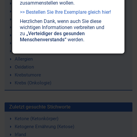
zusammenstellen wollen.
Vitamin Ester C
Jack Masquelier
>> Bestellen Sie Ihre Exemplare gleich hier!
Portrait
Herzlichen Dank, wenn auch Sie diese
wichtigen Informationen verbreiten und
Robert Franz
zu
„Verteidiger des gesunden
freie Radikale
Menschenverstands“
werden.
Antioxidans
Rotwein
Allergien
Oxidation
Krebstumore
Krebs (Onkologie)
Zuletzt gesuchte Stichworte
Ketone (Ketonkörper)
Ketogene Ernährung (Ketose)
Irland