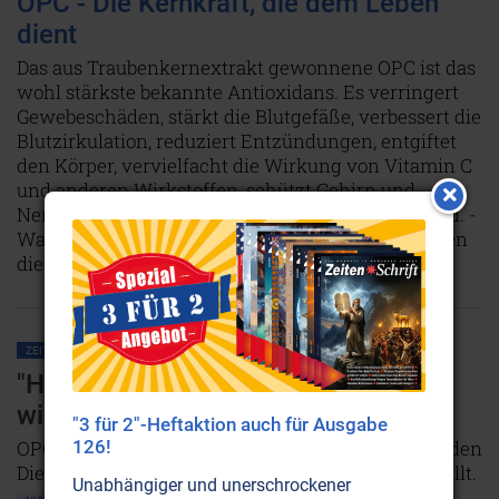
OPC - Die Kernkraft, die dem Leben
dient
Das aus Traubenkernextrakt gewonnene OPC ist das
wohl stärkste bekannte Antioxidans. Es verringert
Gewebeschäden, stärkt die Blutgefäße, verbessert die
Blutzirkulation, reduziert Entzündungen, entgiftet
den Körper, vervielfacht die Wirkung von Vitamin C
und anderen Wirkstoffen, schützt Gehirn und
Nerven und zwingt Krebszellen in den Selbstmord. -
Warum nur machen sich dann so wenig Menschen
diese geballte Naturkraft zunutze?
Weiterlesen...
ZEITENSCHRIFT NR. 62, S.6
ERNÄHRUNG
GESUNDHEIT
"Hilf den Menschen, die Gesundheit
wiederzufinden!"
"3 für 2"-Heftaktion auch für Ausgabe
126!
OPC-Botschafter: Wie Robert Franz sein Leben in den
Dienst an der Gesundheit seiner Mitmenschen stellt.
Unabhängiger und unerschrockener