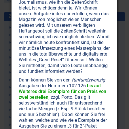
NICHT ONLINE VERFÜGBAR
AUSGABE BESTELLEN
Journalismus, wie ihn die ZeitenSchrift
bietet, ist wichtiger denn je. Wir können
unsere Aufgabe indes nur erfüllen, wenn das
Zusammen benutzt mit:
Magazin von möglichst vielen Menschen
gelesen wird. Mit unserem verbilligten
OPC
Heftangebot soll die ZeitenSchrift weiterhin
Gesundheit
so erschwinglich wie möglich bleiben. Womit
wir nämlich heute konfrontiert sind, ist die
Medizin
minutiöse Umsetzung eines Masterplans, der
Cholesterin
uns in die totalüberwachte und digitalisierte
Ernährung
Welt des „Great Reset“ führen soll. Wollen
Herzinfarkt
Sie mithelfen, damit viele Leute unabhängig
und fundiert informiert werden?
Herz-Kreislauf
Dann können Sie von den
fünfundzwanzig
Herzschwäche
Ausgaben der Nummern 102-126
bis auf
Kreislauf
Weiteres drei Exemplare für den Preis von
Kreislauf-Erkrankungen
zwei bestellen,
zzgl. Porto. Das gilt
Traubenkernextrakt
selbstverständlich auch für entsprechend
vielfache Mengen (z.Bsp. 9 Stück bestellen
Blutgefässe
und nur 6 bezahlen). Dabei können Sie frei
Nahrungsergänzungen
wählen, welche und wie viele Exemplare der
Arteriosklerose, Atherosklerose (Arterienverkalkung)
Ausgaben Sie zu einem „3 für 2“-Paket