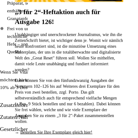
Präparat, sondern um ein Produkt nach Vorbild der Natur. Daher
„3 für 2“-Heftaktion auch für
enthält es zusätzlich OPC (130 mg), Calcium (110 mg),
Granatapfelextrakt (80 mg) & Beta-Glucan (40 mg).
Ausgabe 126!
Frei von unerwünschten
Zusatzstoffen:
Dieses Produkt enthält keine
Unabhängiger und unerschrockener Journalismus, wie ihn die
technischen Hilfsstoffe, Magnesiumstearate, Gluten, Laktose oder
ZeitenSchrift bietet, ist wichtiger denn je. Womit wir nämlich
Hefe – sondern ausschließlich erwünschte Wirkstoffe aus veganer
heute konfrontiert sind, ist die minutiöse Umsetzung eines
Quelle!
Masterplans, der uns in die totalüberwachte und digitalisierte
Welt des „Great Reset“ führen soll. Wollen Sie mithelfen,
damit viele Leute unabhängig und fundiert informiert
werden?
Wenn Sie Vitamin C über einen längeren Zeitraum einnehmen
möchten, bieten wir Ihnen auch
einen
Mengenrabatt
pro Bestellung an:
Dann können Sie von den fünfundzwanzig Ausgaben der
Nummern 102–126
bis auf Weiteres drei Exemplare für den
10% ab 3 Dosen; 15% ab 5 Dosen!
Preis von zwei bestellen,
zzgl. Porto. Das gilt
selbstverständlich auch für entsprechend vielfache Mengen
(z.Bsp. 9 Stück bestellen und nur 6 bezahlen). Dabei können
Zusatzinformationen/Details
Sie frei wählen, welche und wie viele Exemplare der
Ausgaben Sie zu einem „3 für 2“-Paket zusammenstellen
Zutaten/Nährstoffe
wollen.
Gesetzlicher Hinweis
→
Bestellen Sie Ihre Exemplare gleich hier!