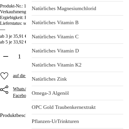
Produkt-Nr.:
1423
Natürliches Magnesiumchlorid
Verkaufsmenge:
90 Kapseln
Ergiebigkeit: Reicht für 3 Monate.
Natürliches Vitamin B
Lieferstatus: sofort lieferbar
Natürliches Vitamin C
ab 3 je 35,91 € – 10% Ersparnis
ab 5 je 33,92 € – 15% Ersparnis
Natürliches Vitamin D
in den Warenkorb
Natürliches Vitamin K2
auf die Merkliste
Natürliches Zink
WhatsApp
Threema
Telegram
Omega-3 Algenöl
Facebook
Twitter
E-Mail
OPC Gold Traubenkernextrakt
Produktbeschreibung
Pflanzen-UrTrinkturen