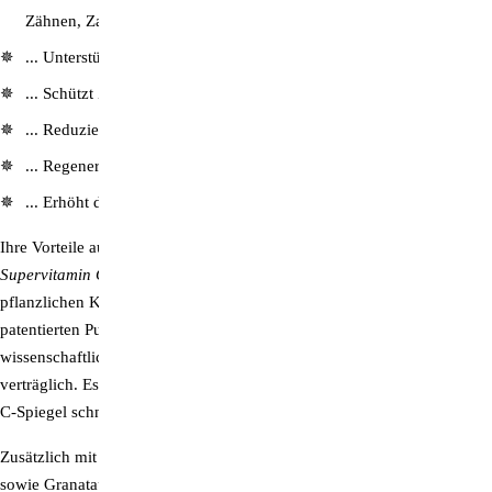
Zähnen, Zahnfleisch und Haut.
... Unterstützt Nervensystem und Psyche.
... Schützt Zellen vor oxidativem Stress.
... Reduziert Müdigkeit und Erschöpfung.
... Regeneriert die reduzierte Form von Vitamin E.
... Erhöht die Eisenaufnahme im Dünndarm.
Ihre Vorteile auf einen Blick
Supervitamin C forte
ist eine einzigartige, vegane Vitamin-Formel in
pflanzlichen Kapseln zur Unterstützung des Immunsystems. Dank des
patentierten PureWay-C® ist es hervorragend bioverfügbar,
wissenschaftlich getestet und auch bei hoher Dosierung sehr gut
verträglich. Es bietet eine einzigartige vegane Möglichkeit, den Vitamin
C-Spiegel schnell, effektiv und magenschonend anzuheben.
Zusätzlich mit dabei: Bioflavonoide (Vitamin C2), OPC, Beta-Glucan
sowie Granatapfelextrakt. Diese wirken katalytisch und sind zur