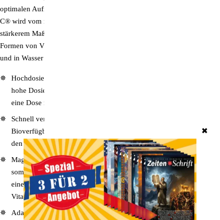
optimalen Aufnahme und Verstoffwechselung sehr wichtig. PureWay-
C® wird vom menschlichen Körper schneller absorbiert und in
stärkerem Maße (bis zu 233% höher) behalten als alle getesteten
Formen von Vitamin C. Die Kapseln können bei Bedarf auch geöffnet
und in Wasser oder Saft eingenommen werden.
Hochdosiert:
Eine Kapsel enthält 1‘000 mg Vitamin C. Durch die
hohe Dosierung erhalten Sie mehr Vitamin für weniger Geld. Denn
eine Dose reicht für ganze drei Monate.
Schnell verfügbar:
Die patentierte Rezeptur gewährleistet eine hohe
✖
Bioverfügbarkeit, die adaptogenen Inhaltsstoffe gelangen schnell in
den Blutkreislauf.
Magenfreundlich:
Unser
Supervitamin C forte
ist nicht sauer und
somit auch für empfindliche Mägen geeignet. Zudem bewirkt es
eine höhere Speicherung und Verfügbarkeit (bis zu 233%) von
Vitamin C im Vergleich zu anderen Ascorbinsäureformen.
Adaptogene Rezeptur:
Es handelt sich hierbei nicht um ein Mono-