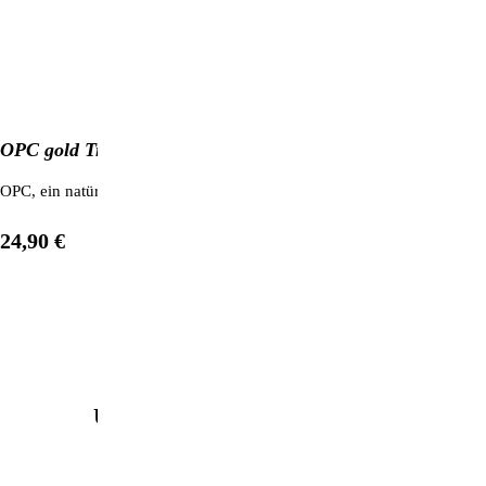
OPC gold Traubenkernextrakt
OPC, ein natürliches Antioxidans, bietet zahlreiche gesundheitsförde
24,90 €
1
/
4
Unsere beliebtesten Produkte