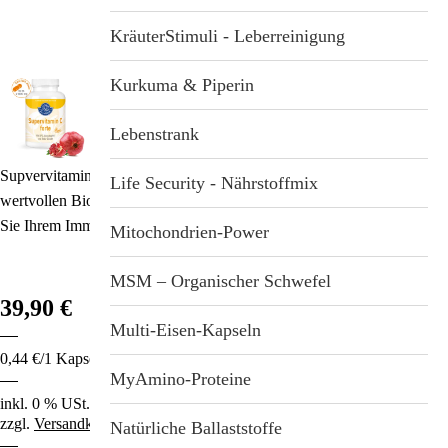
Stichwortverzeichnis
Geschenkideen
KräuterStimuli - Leberreinigung
Aktuell
Immunsystemstärkung
Kurkuma & Piperin
Abonnement
St. Helia-Produkte
Lebenstrank
Supvervitamin C forte ist hochdosiert und zudem angereichert mit
Spezial-Angebote
Life Security - Nährstoffmix
wertvollen Bioflavonoiden für eine optimale Bioverfügbarkeit. Geben
Profitieren S
Sie Ihrem Immunsystem einen Boost!
Fundgrube
Mitochondrien-Power
%
MSM – Organischer Schwefel
39,90 €
Multi-Eisen-Kapseln
0,44 €/1 Kapsel
MyAmino-Proteine
inkl. 0 % USt.
zzgl.
Versandkosten
Natürliche Ballaststoffe