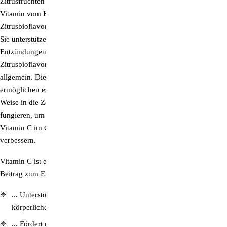
Zitrusfrüchten – wichtige Begleitstoffe also, die dafür sorgen, dass das
Vitamin vom Körper besonders gut aufgenommen werden kann.
Zitrusbioflavonoide schützen das Vitamin C im Körper vor Oxidation.
Sie unterstützen auch die Fähigkeit des Körpers, sich vor chronischen
Entzündungen zu schützen und helfen bei der Wundheilung.
Zitrusbioflavonoide stärken die Funktion des Immunsystems ganz
allgemein. Die in PureWay-C® enthaltenen Fettsäuren wiederum
ermöglichen es dem Vitamin C, auf sichere, schnelle und effektive
Weise in die Zellen einzudringen, indem sie als Ascorbinsäureträger
fungieren, um die intestinale Absorption und die Verteilung von
Vitamin C im Gewebe zu erhöhen und die zelluläre Aufnahme zu
verbessern.
Vitamin C ist ein Allrounder im Körper und leistet einen wichtigen
Beitrag zum Erhalt wichtiger Stoffwechselprozesse und ...
... Unterstützt das Immunsystem während und nach intensiver
körperlicher Belastung.
... Fördert die Kollagenbildung in Blutgefäßen, Knochen, Knorpeln,