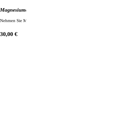
Magnesiumchlorid aus dem Toten Meer (1 kg)
Nehmen Sie Magnesium in einer besonders reinen und vom Körper schn
30,00 €
1
/
12