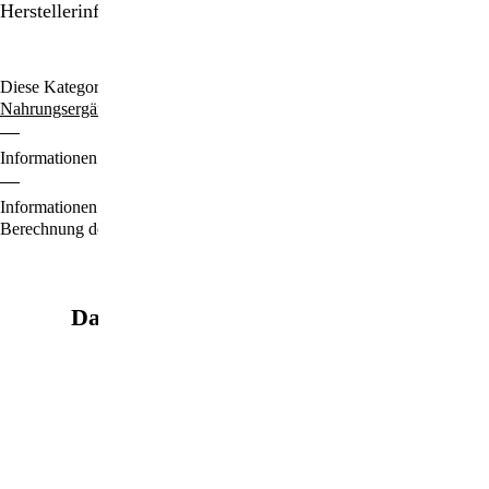
Herstellerinformationen
Diese Kategorien durchstöbern:
Natürliches Vitamin C
Nahrungsergänzung
Immunsystemstärkung
St. Helia-Produkte
Informationen zu den Zahlungsoptionen finden Sie
hier
.
Informationen für den Standardversand, zur Lieferung und zur
Berechnung der Lieferfrist finden Sie
hier
.
Das könnte Sie auch interessieren