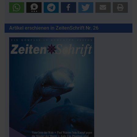
Artikel erschienen in ZeitenSchrift Nr. 26