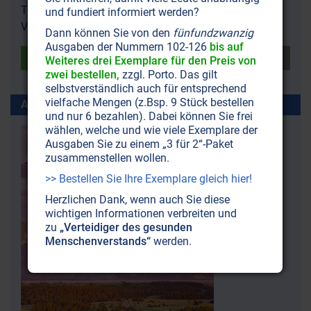
Teilen Sie diesen Artikel mit Ihren Freunden und
und fundiert informiert werden?
Verwandten oder geben Sie uns
Feedback
.
Dann können Sie von den
fünfundzwanzig
Ausgaben der Nummern 102-126
bis auf
Weiteres drei Exemplare für den Preis von
zwei bestellen,
zzgl. Porto. Das gilt
selbstverständlich auch für entsprechend
vielfache Mengen (z.Bsp. 9 Stück bestellen
Artikel erschienen in ZeitenSchrift Nr. 36
und nur 6 bezahlen). Dabei können Sie frei
wählen, welche und wie viele Exemplare der
Ausgaben Sie zu einem „3 für 2“-Paket
zusammenstellen wollen.
>> Bestellen Sie Ihre Exemplare gleich hier!
Herzlichen Dank, wenn auch Sie diese
wichtigen Informationen verbreiten und
zu
„Verteidiger des gesunden
Menschenverstands“
werden.