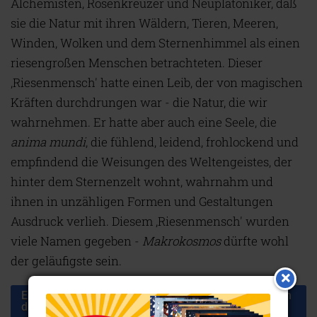
Alchemisten, Rosenkreuzer und Neuplatoniker, daß
sie die Natur mit ihren Wäldern, Tieren, Meeren,
Winden, Wolken und dem Sternenhimmel als einen
riesengroßen Menschen betrachteten. Dieser
,Riesenmensch' hatte einen Leib, der von magischen
Kräften durchdrungen war - die Natur, die wir
wahrnehmen. Er hatte aber auch eine Seele, die
anima mundi
, die fühlend, leidend, frohlockend und
empfindend die Weisungen des Weltengeistes, der
hinter dem Sternenzelt wohnt, wahrnahm und
ihnen in unzähligen Formen und Gestaltungen
Ausdruck verlieh. Diesem ,Riesenmensch' wurden
viele Namen gegeben -
Makrokosmos
dürfte wohl
der geläufigste sein.
Ende des Artikelauszugs „Zwergenland: Eine Reise in
die Anderswelt“