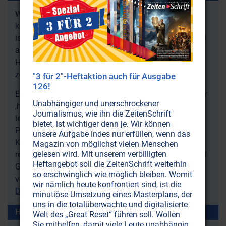
Was der Leprachán der Menschenfrau alles erzählte,
können Sie in unserem vollständigen Artikel lesen. Es
ist faszinierend, erhellend, belustigend und manchmal
auch beschämend. Denn der Mensch ist aus der
Harmonie mit dem Unendlichen herausgerissen und
zerrissen mit allem und sich selbst.
"3 für 2"-Heftaktion auch für Ausgabe
126!
Erfahren Sie zudem die realen geistigen Ursprünge der
Unabhängiger und unerschrockener
,heidnischen' Fruchtbarkeitsriten und Naturfesten,
Journalismus, wie ihn die ZeitenSchrift
lernen Sie von den Elementargeistern die Macht der
bietet, ist wichtiger denn je. Wir können
Präzipitation und tanzen Sie mit den Elfen zu den
unsere Aufgabe indes nur erfüllen, wenn das
Klängen von Pans Flöte. Wenn Sie tief ins erstaunlich
Magazin von möglichst vielen Menschen
gelesen wird. Mit unserem verbilligten
reale Reich der Märchen und Mythen, der Dryaden und
Heftangebot soll die ZeitenSchrift weiterhin
Gartenzwerge eintauchen möchten, so lesen Sie den
so erschwinglich wie möglich bleiben. Womit
Schrift
Zeiten
vollständigen Artikel in unserer
-
wir nämlich heute konfrontiert sind, ist die
Druckausgabe Nr. 36
.
minutiöse Umsetzung eines Masterplans, der
uns in die totalüberwachte und digitalisierte
Hat Ihnen der Artikel gefallen?
Welt des „Great Reset“ führen soll. Wollen
Sie mithelfen, damit viele Leute unabhängig