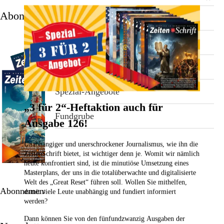
Stichwortverzeichnis
Abonnement
Geschenkideen
Aktuell
Immunsystemstärkung
Abonnement
St. Helia-Produkte
Spezial-Angebote
„3 für 2“-Heftaktion auch für
Fundgrube
Ausgabe 126!
Unabhängiger und unerschrockener Journalismus, wie ihn die
ZeitenSchrift bietet, ist wichtiger denn je. Womit wir nämlich
heute konfrontiert sind, ist die minutiöse Umsetzung eines
Masterplans, der uns in die totalüberwachte und digitalisierte
Welt des „Great Reset“ führen soll. Wollen Sie mithelfen,
Abonnement bestellen
damit viele Leute unabhängig und fundiert informiert
werden?
Dann können Sie von den fünfundzwanzig Ausgaben der