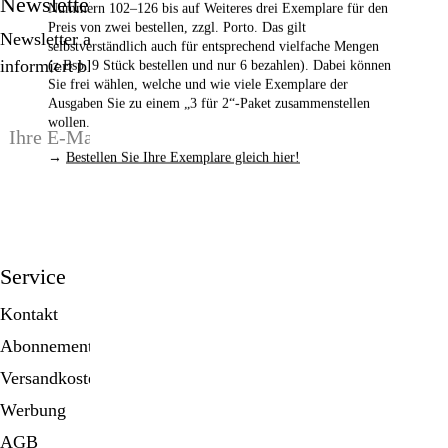
Newsletter
Nummern 102–126
bis auf Weiteres drei Exemplare für den
Preis von zwei bestellen,
zzgl. Porto. Das gilt
Newsletter abonnieren, Spezialangebote erhalten und
selbstverständlich auch für entsprechend vielfache Mengen
informiert bleiben!
(z.Bsp. 9 Stück bestellen und nur 6 bezahlen). Dabei können
Sie frei wählen, welche und wie viele Exemplare der
Ausgaben Sie zu einem „3 für 2“-Paket zusammenstellen
wollen.
→
Bestellen Sie Ihre Exemplare gleich hier!
anmelden
Service
Kontakt
Abonnement
Versandkosten
Werbung
AGB