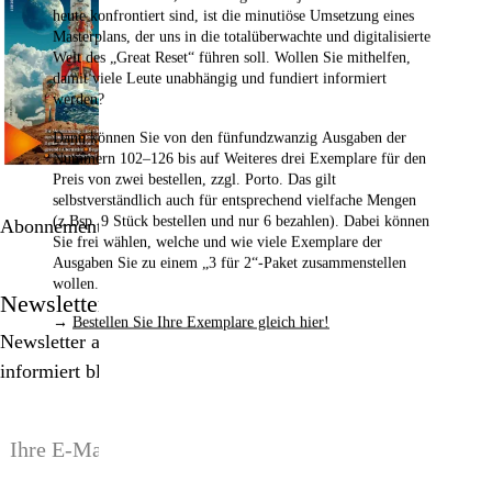
heute konfrontiert sind, ist die minutiöse Umsetzung eines
Masterplans, der uns in die totalüberwachte und digitalisierte
Welt des „Great Reset“ führen soll. Wollen Sie mithelfen,
damit viele Leute unabhängig und fundiert informiert
werden?
Dann können Sie von den fünfundzwanzig Ausgaben der
Nummern 102–126
bis auf Weiteres drei Exemplare für den
Preis von zwei bestellen,
zzgl. Porto. Das gilt
selbstverständlich auch für entsprechend vielfache Mengen
(z.Bsp. 9 Stück bestellen und nur 6 bezahlen). Dabei können
Abonnement bestellen
Sie frei wählen, welche und wie viele Exemplare der
Ausgaben Sie zu einem „3 für 2“-Paket zusammenstellen
wollen.
Newsletter
→
Bestellen Sie Ihre Exemplare gleich hier!
Newsletter abonnieren, Spezialangebote erhalten und
informiert bleiben!