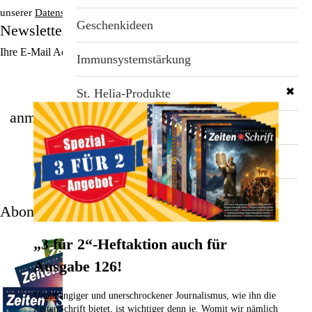
unserer
Datenschutzerklärung
.
Stichwortverzeichnis
Geschenkideen
Newsletter
Ihre E-Mail Adresse
Aktuell
Immunsystemstärkung
Abonnement
✖
St. Helia-Produkte
anmelden
Spezial-Angebote
Fundgrube
Abonnement
„3 für 2“-Heftaktion auch für
Ausgabe 126!
Unabhängiger und unerschrockener Journalismus, wie ihn die
ZeitenSchrift bietet, ist wichtiger denn je. Womit wir nämlich