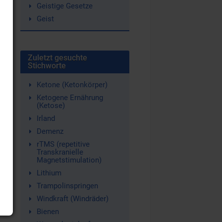
Geistige Gesetze
Geist
Zuletzt gesuchte
Stichworte
Ketone (Ketonkörper)
Ketogene Ernährung
(Ketose)
Irland
Demenz
rTMS (repetitive
Transkranielle
Magnetstimulation)
Lithium
Trampolinspringen
Windkraft (Windräder)
Bienen