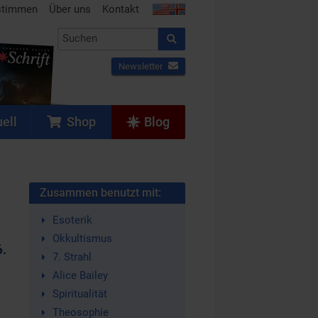
stimmen
Über uns
Kontakt
Newsletter
ell
Shop
Blog
Zusammen benutzt mit:
Esoterik
Okkultismus
6.
7. Strahl
Alice Bailey
Spiritualität
Theosophie