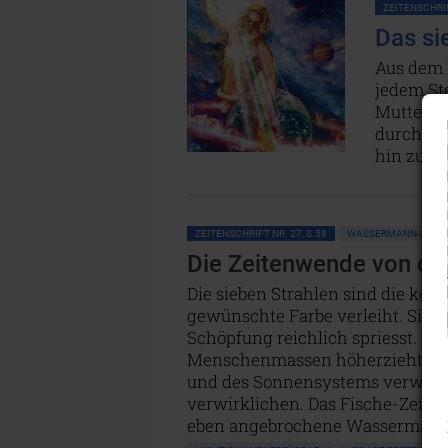
ZEITENSCHRIF
Das si
Aus dem 
jedem Ste
Mutter-Go
durchdru
hin zum 
ZEITENSCHRIFT NR. 27, S.58
WASSERMANN-ZEITA
Die Zeitenwende von de
Die sieben Strahlen sind die ko
gewünschte Farbe verleiht. Sie si
Schöpfung reichlich spriesst. Si
Menschenmassen höherzieht. Sie s
und des Sonnensystems verwende
verwirklichen. Das Fische-Zeital
eben angebrochene Wassermann-Ze