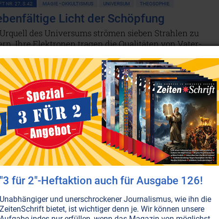
T NR. 27, S.42
MAGIE • OKKULTISMUS
UNIVERSUM
THEOSOPHIE
ebenfältige Licht der Schöpfung
Urquell des Universums strömen sieben Strahlen zu
rn. Ihre Elektronen tragen die Qualitäten von Vater-
tt. Es gibt nichts, was existiert, was nicht von ihnen
ngen wird - vom kleinsten Stein über den Menschen bis
grössten Gott.
Weiterlesen...
LTER
r Sechs zur Sieben
smischen Pinsel, mit denen Gott dem Menschengemälde d
nd die Dünger, die den Boden, so bereiten, dass die
e sind der Studienplan, der die unbewussten
ind das Mittel, das die Geistige Hierarchie des Planete
"3 für 2"-Heftaktion auch für Ausgabe 126!
t, um den göttlichen Plan im Himmel wie auf Erden zu
ter stand unter dem Einfluss des Sechsten Strahls; das
Unabhängiger und unerschrockener Journalismus, wie ihn die
italter wird vorwiegend siebtstrahlig sein.
ZeitenSchrift bietet, ist wichtiger denn je. Wir können unsere
Aufgabe indes nur erfüllen, wenn das Magazin von möglichst