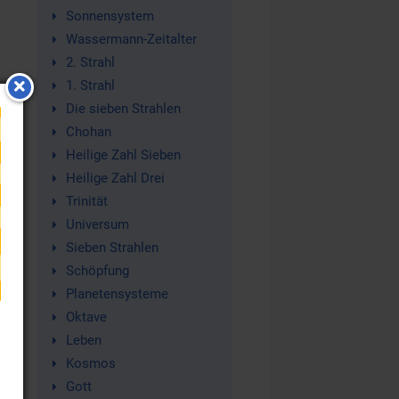
Sonnensystem
Wassermann-Zeitalter
2. Strahl
1. Strahl
Die sieben Strahlen
Chohan
Heilige Zahl Sieben
Heilige Zahl Drei
Trinität
Universum
Sieben Strahlen
ie
Schöpfung
Planetensysteme
Oktave
n
Leben
Kosmos
Gott