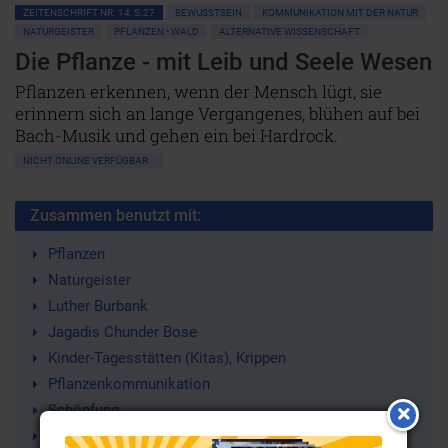
ZEITENSCHRIFT NR. 14, S.27
BEWUSSTSEIN
KOMMUNIKATION MIT DER NATUR
NATURGEISTER
PFLANZEN • WALD
ALTERNATIVE WISSENSCHAFT
Die Pflanze - mit Leib und Seele Wesen
Pflanzen erkennen, wenn der Mensch lügt, sie
erinnern sich an lange Vergangenes, blühen auf bei
Bach-Musik und gehen ein bei Hardrock.
NICHT ONLINE VERFÜGBAR
Zusammen benutzt mit:
Pflanzen
Naturgeister
Luther Burbank
Jagadis Chunder Bose
Kinder-Tagesstätten (Kitas), Krippen
Pflanzenkommunikation
Schöpfung
Liebe