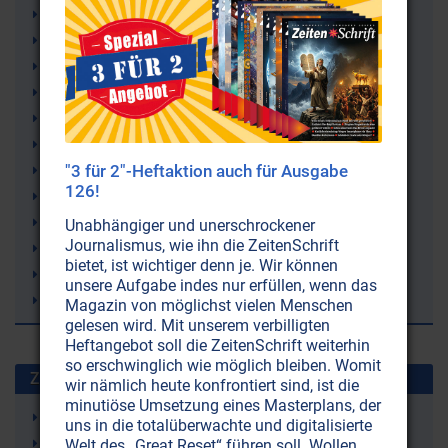
Wissenschaft
Seele
Bäume
Natur
Musik
Kommunikation
Kirlianfotografie
"3 für 2"-Heftaktion auch für Ausgabe
126!
Indianer
Forschung
Unabhängiger und unerschrockener
Journalismus, wie ihn die ZeitenSchrift
Elementarwesen
bietet, ist wichtiger denn je. Wir können
Chunder Bose
unsere Aufgabe indes nur erfüllen, wenn das
Blumen
Magazin von möglichst vielen Menschen
gelesen wird. Mit unserem verbilligten
Heftangebot soll die ZeitenSchrift weiterhin
so erschwinglich wie möglich bleiben. Womit
Zuletzt gesuchte Stichworte
wir nämlich heute konfrontiert sind, ist die
minutiöse Umsetzung eines Masterplans, der
Ketone (Ketonkörper)
uns in die totalüberwachte und digitalisierte
Ketogene Ernährung (Ketose)
Welt des „Great Reset“ führen soll. Wollen