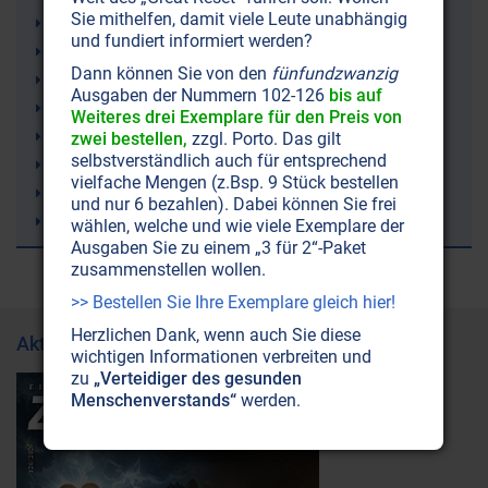
Sie mithelfen, damit viele Leute unabhängig
Irland
und fundiert informiert werden?
Demenz
Dann können Sie von den
fünfundzwanzig
rTMS (repetitive Transkranielle Magnetstimulation)
Ausgaben der Nummern 102-126
bis auf
Lithium
Weiteres drei Exemplare für den Preis von
Trampolinspringen
zwei bestellen,
zzgl. Porto. Das gilt
selbstverständlich auch für entsprechend
Windkraft (Windräder)
vielfache Mengen (z.Bsp. 9 Stück bestellen
Bienen
und nur 6 bezahlen). Dabei können Sie frei
Wasserkreislauf
wählen, welche und wie viele Exemplare der
Ausgaben Sie zu einem „3 für 2“-Paket
zusammenstellen wollen.
>> Bestellen Sie Ihre Exemplare gleich hier!
Herzlichen Dank, wenn auch Sie diese
Aktuelle Ausgabe
wichtigen Informationen verbreiten und
zu
„Verteidiger des gesunden
Menschenverstands“
werden.