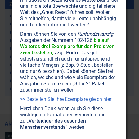
Zuletzt gesuchte Stichworte
uns in die totalüberwachte und digitalisierte
Welt des „Great Reset“ führen soll. Wollen
Gelenkschmerzen
Sie mithelfen, damit viele Leute unabhängig
Ketone (Ketonkörper)
und fundiert informiert werden?
Ketogene Ernährung (Ketose)
Dann können Sie von den
fünfundzwanzig
Ausgaben der Nummern 102-126
bis auf
Irland
Weiteres drei Exemplare für den Preis von
Demenz
zwei bestellen,
zzgl. Porto. Das gilt
rTMS (repetitive Transkranielle Magnetstimulation)
selbstverständlich auch für entsprechend
Lithium
vielfache Mengen (z.Bsp. 9 Stück bestellen
und nur 6 bezahlen). Dabei können Sie frei
Trampolinspringen
wählen, welche und wie viele Exemplare der
Windkraft (Windräder)
Ausgaben Sie zu einem „3 für 2“-Paket
Bienen
zusammenstellen wollen.
>> Bestellen Sie Ihre Exemplare gleich hier!
Herzlichen Dank, wenn auch Sie diese
wichtigen Informationen verbreiten und
zu
„Verteidiger des gesunden
Aktuelle Ausgabe
Menschenverstands“
werden.