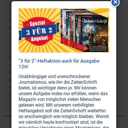
Maya-Kalender
Marsgesicht
Mars
Assyrer
Kosmos
Kosmologie
kosmische Katastrophen
Kernspaltung
"3 für 2"-Heftaktion auch für Ausgabe
Hohlkörper-Theorie
126!
Hohle Erde
Unabhängiger und unerschrockener
Esoterik
Journalismus, wie ihn die ZeitenSchrift
Ausserirdische (Außerirdische Zivilisationen)
bietet, ist wichtiger denn je. Wir können
unsere Aufgabe indes nur erfüllen, wenn das
Atomspaltung
Magazin von möglichst vielen Menschen
Astrophysik
gelesen wird. Mit unserem verbilligten
Astronomie
Heftangebot soll die ZeitenSchrift weiterhin
so erschwinglich wie möglich bleiben. Womit
wir nämlich heute konfrontiert sind, ist die
minutiöse Umsetzung eines Masterplans, der