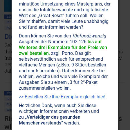
minutiöse Umsetzung eines Masterplans, der
uns in die totalüberwachte und digitalisierte
Welt des „Great Reset“ führen soll. Wollen
ZEITENSCHRIFT NR. 1, S.5
HOHLE PLANETEN • HOHLE ERDE
Sie mithelfen, damit viele Leute unabhängig
IDEALE WELTEN • GARTEN EDEN
KULTE • MYTHOLOGIE
SHAMBALLAH
und fundiert informiert werden?
PLANET ERDE • UMWELTSCHUTZ
HOHLE ERDE • PLANETEN
Die Erde ist hohl
Dann können Sie von den
fünfundzwanzig
Ausgaben der Nummern 102-126
bis auf
Geheimgehaltene NASA-Aufnahmen zeigen: An
Weiteres drei Exemplare für den Preis von
ihren Polen befinden sich riesige Öffnungen, die ins
zwei bestellen,
zzgl. Porto. Das gilt
Innere des Planeten führen. Diese Fotos sind relativ
selbstverständlich auch für entsprechend
neu, doch das Wissen um eine hohle Erde reicht
vielfache Mengen (z.Bsp. 9 Stück bestellen
Jahrtausende zurück.
Weiterlesen...
und nur 6 bezahlen). Dabei können Sie frei
wählen, welche und wie viele Exemplare der
Ausgaben Sie zu einem „3 für 2“-Paket
zusammenstellen wollen.
ZEITENSCHRIFT NR. 1, S.13
HOHLE PLANETEN • HOHLE ERDE
>> Bestellen Sie Ihre Exemplare gleich hier!
IDEALE WELTEN • GARTEN EDEN
UFOS
SHAMBALLAH
UTOPIA
Herzlichen Dank, wenn auch Sie diese
PLANET ERDE • UMWELTSCHUTZ
ATOMSPALTUNG • RADIOAKTIVITÄT
WISSENSCHAFT UND ETHIK
wichtigen Informationen verbreiten und
zu
„Verteidiger des gesunden
Richard E. Byrd: "Nein!!! Es schaut aus
Menschenverstands“
werden.
wie ein Mammut!"