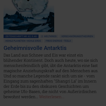
ZEITENSCHRIFT NR. 62, S.48
2. WELTKRIEG
VERSCHWÖRUNGSTHEORIEN
HOHLE PLANETEN • HOHLE ERDE
FREIE ENERGIE • TESLA
Geheimnisvolle Antarktis
Das Land aus Schnee und Eis war einst ein
blühender Kontinent. Doch auch heute, wo sie sich
menschenfeindlich gibt, übt die Antarktis eine fast
magische Anziehungskraft auf den Menschen aus.
Und so manche Legende rankt sich um sie - vom
Eingang zum sagenhaften "Shangri La" im Innern
der Erde bis zu den obskuren Geschichten um
geheime Ufo-Basen, die nicht von Außerirdischen
bewohnt werden…
Weiterlesen...