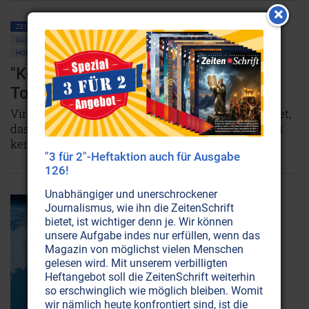
ZEITENSCHRIFT NR. 4, S.59
AMERIKA
DEUTSCHLAND
ILLUMINATEN • BILDERBERGER • GEHEIMLOGEN
VERSCHWÖRUNGSTHEORIEN
HOHLE PLANETEN • HOHLE ERDE
UFOS
"Kennedy wollte reden - das war sein
Todesurteil"
Virgil Armstrong, ehemaliger CIA-Agent, behauptet,
das Motiv für die Ermordung John F. Kennedys zu
kennen.
NICHT ONLINE VERFÜGBAR
"3 für 2"-Heftaktion auch für Ausgabe
126!
Unabhängiger und unerschrockener
Journalismus, wie ihn die ZeitenSchrift
bietet, ist wichtiger denn je. Wir können
unsere Aufgabe indes nur erfüllen, wenn das
Magazin von möglichst vielen Menschen
gelesen wird. Mit unserem verbilligten
Heftangebot soll die ZeitenSchrift weiterhin
so erschwinglich wie möglich bleiben. Womit
wir nämlich heute konfrontiert sind, ist die