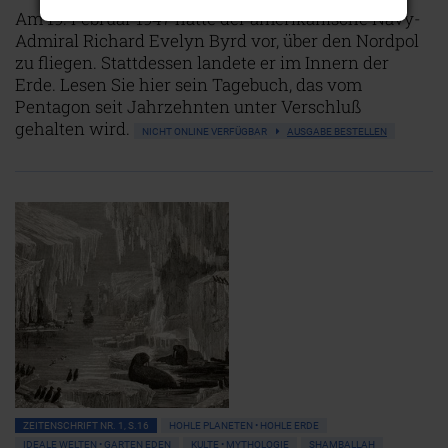
Am 19. Februar 1947 hatte der amerikanische Navy-
Admiral Richard Evelyn Byrd vor, über den Nordpol
zu fliegen. Stattdessen landete er im Innern der
Erde. Lesen Sie hier sein Tagebuch, das vom
Pentagon seit Jahrzehnten unter Verschluß
gehalten wird.
NICHT ONLINE VERFÜGBAR
AUSGABE BESTELLEN
ZEITENSCHRIFT NR. 1, S.16
HOHLE PLANETEN • HOHLE ERDE
IDEALE WELTEN • GARTEN EDEN
KULTE • MYTHOLOGIE
SHAMBALLAH