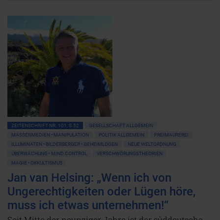
ZEITENSCHRIFT NR. 101, S.52
GESELLSCHAFT ALLGEMEIN
MASSENMEDIEN • MANIPULATION
POLITIK ALLGEMEIN
FREIMAUREREI
ILLUMINATEN • BILDERBERGER • GEHEIMLOGEN
NEUE WELTORDNUNG
ÜBERWACHUNG • MIND CONTROL
VERSCHWÖRUNGSTHEORIEN
MAGIE • OKKULTISMUS
Jan van Helsing: „Wenn ich von
Ungerechtigkeiten oder Lügen höre,
muss ich etwas unternehmen!“
Seit Mitte der neunziger Jahre ist der süddeutsche