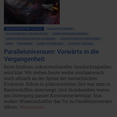
ZEITENSCHRIFT NR. 104, S.50
INSZENIERTE KRIEGE
MASSENMEDIEN • MANIPULATION
VERSCHWÖRUNGSTHEORIEN
MENSCHHEITSGESCHICHTE ALLGEMEIN
HOHLE PLANETEN • HOHLE ERDE
UFOS
UNIVERSUM
KULTE • MYTHOLOGIE
ATLANTIS • LEMURIA
Paralleluniversum: Vorwärts in die
Vergangenheit
Beim Studium unkonventioneller Geschichtsquellen
wird klar: Wir stehen heute weder zivilisatorisch
noch ethisch an der Spitze der menschlichen
Evolution. Schon in prähistorischer Zeit war man in
Raumschiffen unterwegs. Und Atombomben waren
am Untergang ganzer Kontinente beteiligt. Nun
wollen Wissenschaftler das Tor zu Paralleluniversen
öffnen.
Weiterlesen...