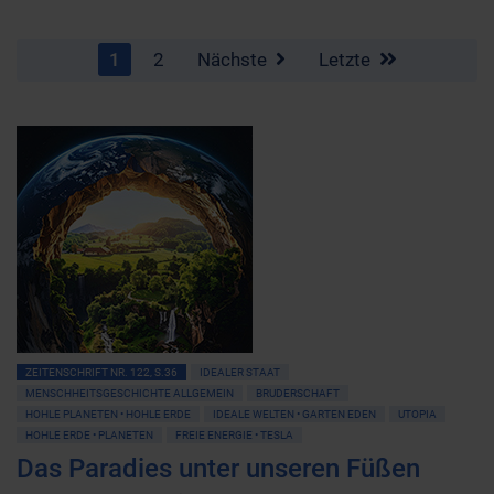
1
2
Nächste
Letzte
ZEITENSCHRIFT NR. 122, S.36
IDEALER STAAT
MENSCHHEITSGESCHICHTE ALLGEMEIN
BRUDERSCHAFT
HOHLE PLANETEN • HOHLE ERDE
IDEALE WELTEN • GARTEN EDEN
UTOPIA
HOHLE ERDE • PLANETEN
FREIE ENERGIE • TESLA
Das Paradies unter unseren Füßen