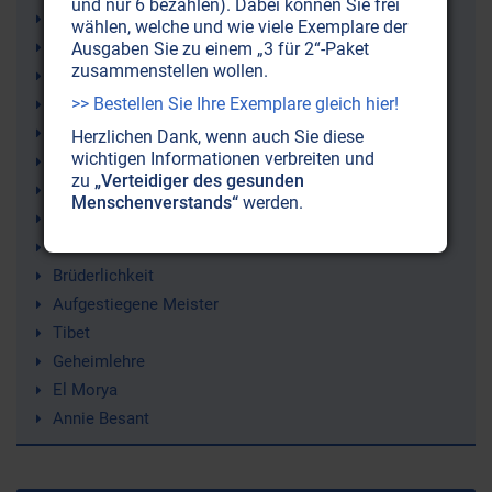
und nur 6 bezahlen). Dabei können Sie frei
Neues Zeitalter
wählen, welche und wie viele Exemplare der
Mystik
Ausgaben Sie zu einem „3 für 2“-Paket
zusammenstellen wollen.
Weisheit
>> Bestellen Sie Ihre Exemplare gleich hier!
Helena Petrowna Blavatsky
Goldenes Zeitalter
Herzlichen Dank, wenn auch Sie diese
wichtigen Informationen verbreiten und
Esoterik
zu
„Verteidiger des gesunden
Einweihung
Menschenverstands“
werden.
Eingeweihte
Bruderschaft der Menschheit
Brüderlichkeit
Aufgestiegene Meister
Tibet
Geheimlehre
El Morya
Annie Besant