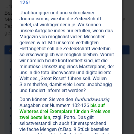
126!
... jene uralte, geheime Lehre über die wirkliche
Beschaffenheit von Himmel und Erde, Gott und
Unabhängiger und unerschrockener
Journalismus, wie ihn die ZeitenSchrift
Mensch. 1851 wurde mit einer ‚Begegnung im Hyde
bietet, ist wichtiger denn je. Wir können
Park‘ der Same für das Zeitalter des Wassermanns
unsere Aufgabe indes nur erfüllen, wenn das
gelegt.
NICHT ONLINE VERFÜGBAR
AUSGABE BESTELLEN
Magazin von möglichst vielen Menschen
gelesen wird. Mit unserem verbilligten
Heftangebot soll die ZeitenSchrift weiterhin
Zusammen benutzt mit:
so erschwinglich wie möglich bleiben. Womit
wir nämlich heute konfrontiert sind, ist die
Theosophie
minutiöse Umsetzung eines Masterplans, der
Mahatmas
uns in die totalüberwachte und digitalisierte
Theosophische Gesellschaft
Welt des „Great Reset“ führen soll. Wollen
Sie mithelfen, damit viele Leute unabhängig
Adepten
und fundiert informiert werden?
HPB
Dann können Sie von den
fünfundzwanzig
Theosophen
Ausgaben der Nummern 102-126
bis auf
Spiritualität
Weiteres drei Exemplare für den Preis von
Religion
zwei bestellen,
zzgl. Porto. Das gilt
selbstverständlich auch für entsprechend
Okkultismus
vielfache Mengen (z.Bsp. 9 Stück bestellen
New Age