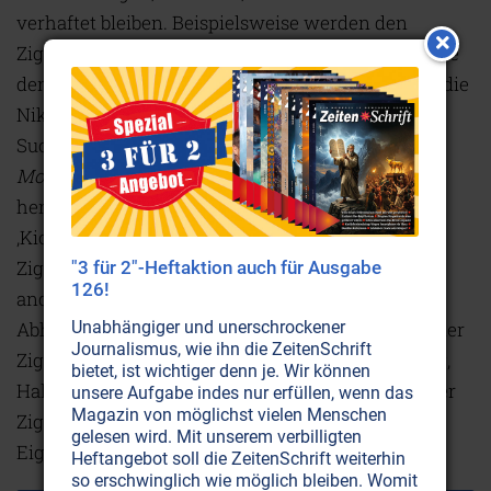
verhaftet bleiben. Beispielsweise werden den
Zigaretten Ammoniumverbindungen zugesetzt, die
den pH-Wert des Zigarettenrauchs verändern, so die
Nikotinaufnahme ins Blut erleichtern und das
Suchtpotential der Zigaretten erhöhen. Der
Philip
Morris
-Konzern hat als einer der Ersten
herausgefunden, dass Ammonium den schnellen
‚Kick‘ fördert, was zum Erfolg seiner
Marlboro
-
Zigaretten entscheidend beigetragen hat. Auch
"3 für 2"-Heftaktion auch für Ausgabe
126!
andere Zusatzstoffe erhöhen das
Abhängigkeitspotenzial sowie die Schädlichkeit der
Unabhängiger und unerschrockener
Journalismus, wie ihn die ZeitenSchrift
Zigaretten. Die Zusatzstoffe beeinflussen Wirkung,
bietet, ist wichtiger denn je. Wir können
Haltbarkeit, Abbrennverhalten und Geschmack der
unsere Aufgabe indes nur erfüllen, wenn das
Magazin von möglichst vielen Menschen
Zigaretten und bestimmen maßgeblich deren
gelesen wird. Mit unserem verbilligten
Eigenschaften.
Heftangebot soll die ZeitenSchrift weiterhin
so erschwinglich wie möglich bleiben. Womit