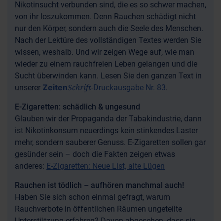
Nikotinsucht verbunden sind, die es so schwer machen,
von ihr loszukommen. Denn Rauchen schädigt nicht
nur den Körper, sondern auch die Seele des Menschen.
Nach der Lektüre des vollständigen Textes werden Sie
wissen, weshalb. Und wir zeigen Wege auf, wie man
wieder zu einem rauchfreien Leben gelangen und die
Sucht überwinden kann. Lesen Sie den ganzen Text in
Schrift
Zeiten
unserer
-Druckausgabe Nr. 83
.
E-Zigaretten: schädlich & ungesund
Glauben wir der Propaganda der Tabakindustrie, dann
ist Nikotinkonsum neuerdings kein stinkendes Laster
mehr, sondern sauberer Genuss. E-Zigaretten sollen gar
gesünder sein – doch die Fakten zeigen etwas
anderes:
E-Zigaretten: Neue List, alte Lügen
Rauchen ist tödlich – aufhören manchmal auch!
Haben Sie sich schon einmal gefragt, warum
Rauchverbote in öffentlichen Räumen ungeteilte
Unterstützung erfahren? Davon abgesehen, dass sie