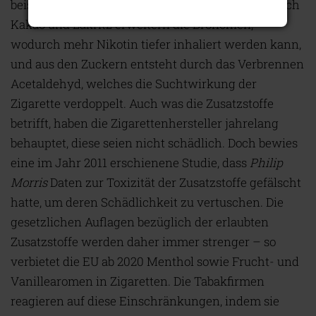
beispielsweise Sorbit. Das klingt zwar harmlos, doch
Kakao und Lakritz erweitern die Bronchien,
wodurch mehr Nikotin tiefer inhaliert werden kann,
und aus den Zuckern entsteht durch das Verbrennen
Acetaldehyd, welches die Suchtwirkung der
Zigarette verdoppelt. Auch was die Zusatzstoffe
betrifft, haben die Zigarettenhersteller jahrelang
behauptet, diese seien nicht schädlich. Doch bewies
eine im Jahr 2011 erschienene Studie, dass
Philip
Morris
Daten zur Toxizität der Zusatzstoffe gefälscht
hatte, um deren Schädlichkeit zu vertuschen. Die
gesetzlichen Auflagen bezüglich der erlaubten
Zusatzstoffe werden daher immer strenger – so
verbietet die EU ab 2020 Menthol sowie Frucht- und
Vanillearomen in Zigaretten. Die Tabakfirmen
reagieren auf diese Einschränkungen, indem sie