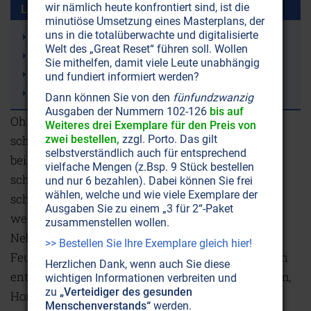
wir nämlich heute konfrontiert sind, ist die
Lesen Sie auch diese Artikel:
minutiöse Umsetzung eines Masterplans, der
uns in die totalüberwachte und digitalisierte
E-Zigaretten: Neue List, alte Lügen
Welt des „Great Reset“ führen soll. Wollen
Rauchen ist tödlich. Aufhören manchmal auch!
Sie mithelfen, damit viele Leute unabhängig
Ende Feuer für das Nikotin!
und fundiert informiert werden?
Haschisch – Das Ende der Legende der Harmlosigkeit
Dann können Sie von den
fünfundzwanzig
Ausgaben der Nummern 102-126
bis auf
Ohne Zusatzstoffe würden Zigaretten nicht
Weiteres drei Exemplare für den Preis von
schmecken, denn der giftige Tabak hat einen
zwei bestellen,
zzgl. Porto. Das gilt
selbstverständlich auch für entsprechend
beißenden Geruch und würde in der Lunge
vielfache Mengen (z.Bsp. 9 Stück bestellen
schmerzen, die Zigaretten würden krümeln und
und nur 6 bezahlen). Dabei können Sie frei
wählen, welche und wie viele Exemplare der
schlecht abbrennen. Erst durch die Zusatzstoffe
Ausgaben Sie zu einem „3 für 2“-Paket
werden die Tabakprodukte überhaupt genießbar.
zusammenstellen wollen.
Nebst Klebstoffen, Konservierungs- und
>> Bestellen Sie Ihre Exemplare gleich hier!
Feuchthaltemitteln, Ölen, Wachsen und Paraffinen
Herzlichen Dank, wenn auch Sie diese
enthalten Zigaretten Aromastoffe wie Vanille, Rum,
wichtigen Informationen verbreiten und
zu
„Verteidiger des gesunden
Honig, Kakao oder Lakritz und Zuckerarten wie
Menschenverstands“
werden.