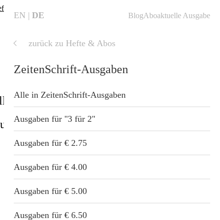
fte finden
❗
EN
DE
Blog
Abo
aktuelle Ausgabe
zurück zu Hefte & Abos
aktuelle
Ausgabe
bos
ZeitenSchrift-Ausgaben
 & Abos
Alle in ZeitenSchrift-Ausgaben
ll
Shop
Blog
Startseite
-Abos
Ausgaben für "3 für 2"
sundheit
Geschenkideen
nzung
-Ausgaben
Ausgaben für € 2.75
 Wellness
-Sonderdrucke
Ausgaben für € 4.00
-Sammelordner
Ausgaben für € 5.00
t
-Themenpakete
Ausgaben für € 6.50