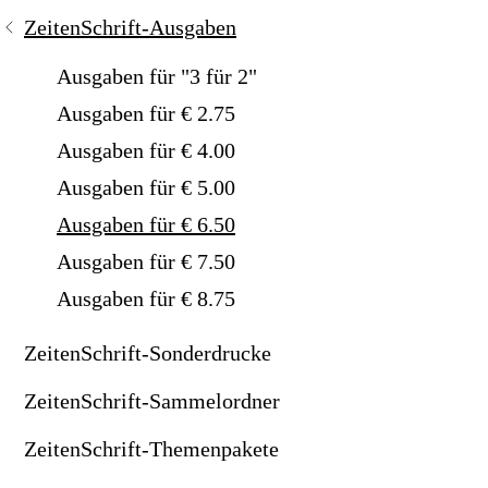
ZeitenSchrift-Ausgaben
ZeitenSchrift-Themenpakete
Knochengesundheit
Aromatherapie: Ätherische Öle & Duftmischungen
Natur | Erde | Tiere
Ausgaben für "3 für 2"
KräuterStimuli - Leberreinigung
Bion-Pads
Politik | Gesellschaft | Geschichte
Ausgaben für € 2.75
Kurkuma & Piperin
'Blume des Lebens'-Karaffe
Ratgeber | Lebenshilfe
Ausgaben für € 4.00
Lebenstrank
Bubble-Rain Duschbrause
Spiritualität | Esoterik
Ausgaben für € 5.00
Ausgaben für € 6.50
Life Security - Nährstoffmix
CDL-Chlordioxidlösung
Wirtschaft | Finanzen
Ausgaben für € 7.50
Mitochondrien-Power
Duftkomposition "Phi-Code"
Wissenschaft | Technik
Ausgaben für € 8.75
MSM – Organischer Schwefel
GLAD-X® Magnetstimulator
ZeitenSchrift-Sonderdrucke
Multi-Eisen-Kapseln
Handy-Chip: Schutz vor Elektrosmog
ZeitenSchrift-Sammelordner
MyAmino-Proteine
Klangschalen & Stimmgabeln
ZeitenSchrift-Themenpakete
Natürliche Ballaststoffe
Kolloidales Silber