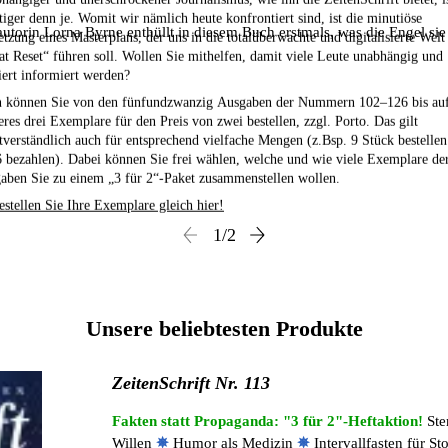
tiger denn je. Womit wir nämlich heute konfrontiert sind, ist die minutiöse
rautorin Lorna Byrne enthüllt in diesem Buch erstmals, was die Engel s
tzung eines Masterplans, der uns in die totalüberwachte und digitalisierte Welt
at Reset“ führen soll. Wollen Sie mithelfen, damit viele Leute unabhängig und
iert informiert werden?
 können Sie von den fünfundzwanzig Ausgaben der Nummern 102–126
bis au
eres drei Exemplare für den Preis von zwei bestellen,
zzgl. Porto. Das gilt
stverständlich auch für entsprechend vielfache Mengen (z.Bsp. 9 Stück bestelle
6 bezahlen). Dabei können Sie frei wählen, welche und wie viele Exemplare de
aben Sie zu einem „3 für 2“-Paket zusammenstellen wollen.
estellen Sie Ihre Exemplare gleich hier!
1
/
2
Unsere beliebtesten Produkte
ZeitenSchrift Nr. 113
Fakten statt Propaganda: "3 für 2"-Heftaktion!
Ste
Willen
✵
Humor als Medizin
✵
Intervallfasten für S