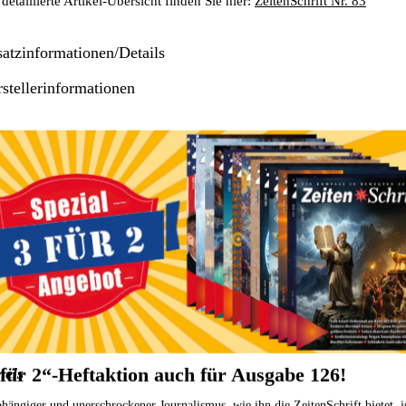
detaillierte Artikel-Übersicht finden Sie hier:
ZeitenSchrift Nr. 83
atzinformationen/Details
stellerinformationen
se Kategorien durchstöbern:
Ausgaben für € 6.50
ZeitenSchrift-Ausga
ormationen zu den Zahlungsoptionen finden Sie
hier
.
ormationen für den Standardversand, zur Lieferung und zur Berechnung 
hier
.
Das könnte Sie auch interessieren
 für 2“-Heftaktion auch für Ausgabe 126!
mels
hängiger und unerschrockener Journalismus, wie ihn die ZeitenSchrift bietet, i