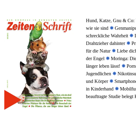
Stichwortverz
Geschenkidee
Hund, Katze, Gnu & Co: Wa
Aktuell
Immunsystems
wie sie sind
✵
Genmanipul
schreckliche Wahrheit
✵
I
Abonnement
St. Helia-Pro
Drahtzieher dahinter
✵
Pr
für die Natur
✵
Liebe dich
Spezial-Ange
der Engel
✵
Moringa: Die 
länger leben lässt!
✵
Porno
Fundgrube
Jugendlichen
✵
Nikotinsu
und Körper
✵
Smartphone
in Kinderhand
✵
Mobilfun
beauftragte Studie belegt