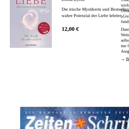
wich
Die irische Mystikerin und Bestselle
Umse
wahre Potenzial der Liebe lehrten.
„Gre
fund
12,00 €
Dann
Weit
selb
nur 
Ausg
→
B