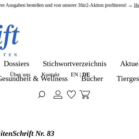
here Ausgaben bestellen und von unserer 3für2-Aktion profitieren! →
He
Shop
Shop
Hefte & A
Blog
Alle Produkte
Alle in Hefte
Dossiers
Stichwortverzeichnis
Aktue
ZeitenSchrift 
Über uns
Kontakt
EN
DE
Hefte & Abos
ZeitenSchrift
Gesundheit & Wellness
Bücher
Tierge
Artikel
Nahrungsergä
ZeitenSchrift
Hefte
Gesundheit &
ZeitenSchrift
Themen
Bücher
ZeitenSchrift
itenSchrift Nr. 83
Dossiers
Tiergesundhei
ZeitenSchrift