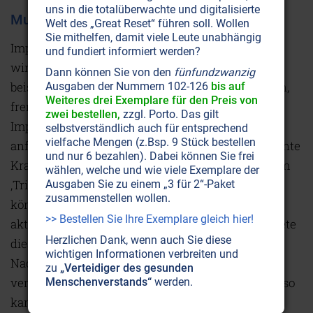
uns in die totalüberwachte und digitalisierte
Multiple Sklerose wegen Impfung?
Welt des „Great Reset“ führen soll. Wollen
Sie mithelfen, damit viele Leute unabhängig
Impfviren sind Eiweiße. Und artfremdes Eiweiß
und fundiert informiert werden?
wird vom Körper bekämpft. So versucht
Dann können Sie von den
fünfundzwanzig
beispielsweise der Körper nach Transplantationen,
Ausgaben der Nummern 102-126
bis auf
Weiteres drei Exemplare für den Preis von
fremde Organe abzustoßen. Daher schwächen
zwei bestellen,
zzgl. Porto. Das gilt
Impfungen das Immunsystem. Sie kann man
selbstverständlich auch für entsprechend
vielfache Mengen (z.Bsp. 9 Stück bestellen
anfällig auf Allergien werden oder es können latente
und nur 6 bezahlen). Dabei können Sie frei
Krankheiten ausbrechen. Hierbei spricht man vom
wählen, welche und wie viele Exemplare der
‚Trigger-Effekt' der Impfungen: Fremde Viren
Ausgaben Sie zu einem „3 für 2“-Paket
zusammenstellen wollen.
können eine im Körper schlummernde Krankheit
>> Bestellen Sie Ihre Exemplare gleich hier!
aktivieren und ausbrechen lassen. Man beobachtete
Herzlichen Dank, wenn auch Sie diese
dies schon 1956 an Krebs- und Leukämiekranken:
wichtigen Informationen verbreiten und
Nachdem sie die Pockenimpfung erhalten hatten,
zu
„Verteidiger des gesunden
verstärkte sich ihre Krankheit dramatisch. Genauso
Menschenverstands“
werden.
kann die steigende Zahl von Kinder-Diabetes auf