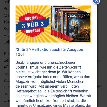
bei Tier und Mensch Krebs auslösen können.
Bestätigt hat dies das ‚New England Journal of
Medicine', als es im April 1987 folgendes enthüllte:
1945 waren 175'000 bis 600'000 amerikanische
Soldaten durch eine Impfung mit dem Hepatitis-B-
Virus verseucht worden. Dieses Virus verursachte
Leberkrebs.
"3 für 2"-Heftaktion auch für Ausgabe
1980 haben Wissenschaftler in 25 Prozent aller
126!
Gehirntumore Fragmente eines Virus entdeckt (SV-
Unabhängiger und unerschrockener
40), das in der Polio-Impfung enthalten war. Eine
Journalismus, wie ihn die ZeitenSchrift
bietet, ist wichtiger denn je. Wir können
andere Studie an 50'000 Frauen zeigte, daß gegen
unsere Aufgabe indes nur erfüllen, wenn das
Kinderlähmung geimpfte Frauen, die 1959/60
Magazin von möglichst vielen Menschen
gelesen wird. Mit unserem verbilligten
schwanger waren, dreimal häufiger Kinder zur Welt
Heftangebot soll die ZeitenSchrift weiterhin
brachten, die später an Krebs erkrankten, als
so erschwinglich wie möglich bleiben. Womit
Ungeimpfte.
wir nämlich heute konfrontiert sind, ist die
minutiöse Umsetzung eines Masterplans, der