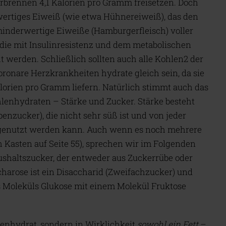
erbrennen 4,1 Kalorien pro Gramm freisetzen. Doch
hwertiges Eiweiß (wie etwa Hühnereiweiß), das den
minderwertige Eiweiße (Hamburgerfleisch) voller
die mit Insulinresistenz und dem metabolischen
 werden. Schließlich sollten auch alle Kohlen2 der
oronare Herzkrankheiten hydrate gleich sein, da sie
lorien pro Gramm liefern. Natürlich stimmt auch das
hlenhydraten – Stärke und Zucker. Stärke besteht
enzucker), die nicht sehr süß ist und von jeder
t genutzt werden kann. Auch wenn es noch mehrere
h Kasten auf Seite 55), sprechen wir im Folgenden
shaltszucker, der entweder aus Zuckerrübe oder
arose ist ein Disaccharid (Zweifachzucker) und
s Moleküls Glukose mit einem Molekül Fruktose
lenhydrat, sondern in Wirklichkeit
sowohl ein Fett
–