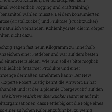
r (ca. 2'300 Kalorien), der Schauspieler sein
al wöchentlich Jogging und Krafttraining)
Lebensmittel wählen musste. Bei dem konsumierten
ose (Kristallzucker) und Fruktose (Fruchtzucker)
er natürlich vorhanden. Kohlenhydrate, die im Körper
hlten nicht dazu.
echzig Tagen fast neun Kilogramm zu, innerhalb
Anzeichen einer Fettleber und war auf dem besten
nd einem Herzleiden. Wie nun soll es bitte möglich
chließlich fettarmer Produkte und einer
ienmenge dermaßen zunehmen kann? Der New
-Experte Robert Lustig kennt die Antwort. Er hat
ehandelt und ist der „Epidemie Übergewicht” auf den
h
Die bittere Wahrheit über Zucker
räumt er auf mit
tsorganisationen, dass Fettleibigkeit die Folge eines
lso einer zu hohen Kalorienzufuhr bei zu wenig