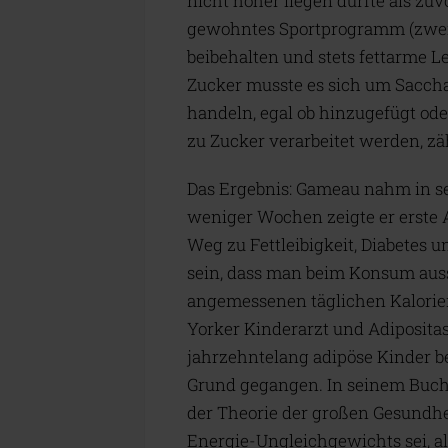
nicht höher liegen durfte als zuvo
gewohntes Sportprogramm (zweim
beibehalten und stets fettarme 
Zucker musste es sich um Sacchar
handeln, egal ob hinzugefügt od
zu Zucker verarbeitet werden, zä
Das Ergebnis: Gameau nahm in s
weniger Wochen zeigte er erste 
Weg zu Fettleibigkeit, Diabetes u
sein, dass man beim Konsum auss
angemessenen täglichen Kalor
Yorker Kinderarzt und Adipositas
jahrzehntelang adipöse Kinder b
Grund gegangen. In seinem Buc
der Theorie der großen Gesundhei
Energie-Ungleichgewichts sei, a