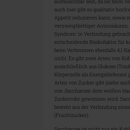
austauschbar sein, da sie beim V
auch hier gibt es qualitativ hoc
Appetit reduzieren kann, sowie 
verzweigtkettiger Aminosäuren, 
Syndrom
in Verbindung gebracht
2
entscheidende Risikofaktor für k
beim Verbrennen ebenfalls 4,1 Ka
nicht. Es gibt zwei Arten von Ko
ausschließlich aus Glukose (Traub
Körperzelle als Energielieferan
Arten von Zucker gibt (siehe auc
von
Saccharose
, dem weißen Hau
Zuckerrohr gewonnen wird. Sacch
besteht aus der Verbindung eine
(Fruchtzucker).
Saccharose ist nicht nur ein Koh