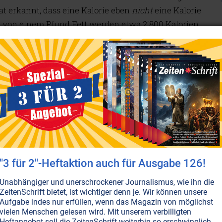
t erkannt, dass eine Kalorie eben
nicht
eine Kalorie
 von einem Pfund Fett werden etwa 2'800 Kalorien
immer an, dass man ein Pfund abnehmen kann, wenn
 oder dieselbe Kalorienzahl durch Bewegung
senschaftliche Studie entlarvt die Erwartung, ein
e den Gewichtsverlust, als Irrtum. Sobald Menschen
giezufuhr noch weiter reduzieren respektive noch
n abzunehmen. Durchschnittlich mussten fettleibige
nsparen, um ein Pfund Fett abzubauen. Allein durch
wierig, Gewicht zu verlieren, wenn nicht gar
für, dass Bewegung nicht zu Gewichtsverlust führt:
"3 für 2"-Heftaktion auch für Ausgabe 126!
 Muskeln auf. Das ist gut für die Gesundheit,
t. Wenn Sie die Nahrungsaufnahme also konstant
Unabhängiger und unerschrockener Journalismus, wie ihn die
Aktivität beginnen, werden Sie zwar etwas Gewicht
ZeitenSchrift bietet, ist wichtiger denn je. Wir können unsere
Aufgabe indes nur erfüllen, wenn das Magazin von möglichst
vielen Menschen gelesen wird. Mit unserem verbilligten
Heftangebot soll die ZeitenSchrift weiterhin so erschwinglich