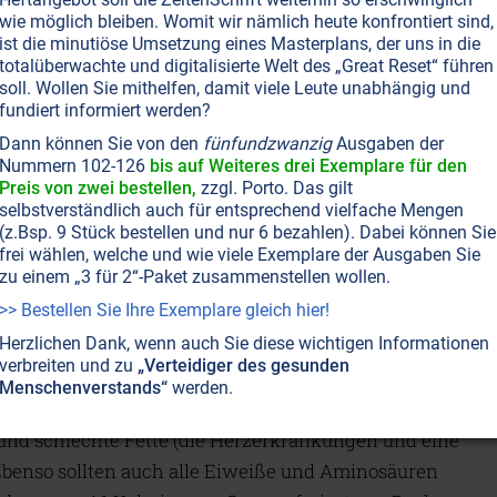
 Diätmedikamente, die den Appetit unterdrücken,
wie möglich bleiben. Womit wir nämlich heute konfrontiert sind,
ionieren nur für eine kurze Zeit, und dann kommt es
ist die minutiöse Umsetzung eines Masterplans, der uns in die
totalüberwachte und digitalisierte Welt des „Great Reset“ führen
d. Denn der Körper ist klüger als der Verstand! Er
soll. Wollen Sie mithelfen, damit viele Leute unabhängig und
brauch, um sich an die niedrigere Kalorienzufuhr
fundiert informiert werden?
ußerst intelligente Wesen, und da die Energiebilanz
Dann können Sie von den
fünfundzwanzig
Ausgaben der
Nummern 102-126
bis auf Weiteres drei Exemplare für den
st, gibt es gleich mehrere Regulationsmechanismen,
Preis von zwei bestellen,
zzgl. Porto. Das gilt
nismus nicht stirbt – für den Fall, dass einer
selbstverständlich auch für entsprechend vielfache Mengen
Kalorie nicht wirklich einer Kalorie, weil der
(z.Bsp. 9 Stück bestellen und nur 6 bezahlen). Dabei können Sie
frei wählen, welche und wie viele Exemplare der Ausgaben Sie
 Körper kontrolliert wird und andererseits von der
zu einem „3 für 2“-Paket zusammenstellen wollen.
r aufgenommenen Kalorien abhängt.
>> Bestellen Sie Ihre Exemplare gleich hier!
Herzlichen Dank, wenn auch Sie diese wichtigen Informationen
e Kalorie wäre, dann wären alle Fette gleich, da sie
verbreiten und zu
„Verteidiger des gesunden
lorien pro Gramm freisetzen. Doch das sind sie
Menschenverstands“
werden.
rtvollen Eigenschaften, die beispielsweise
d schlechte Fette (die Herzerkrankungen und eine
Ebenso sollten auch alle Eiweiße und Aminosäuren