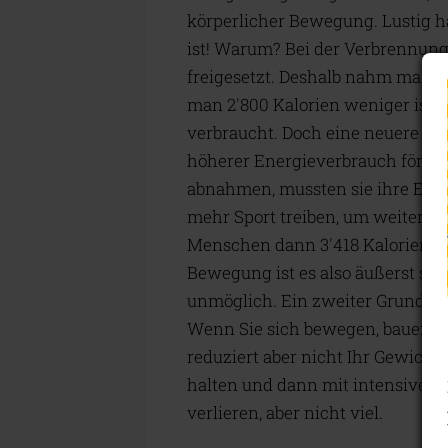
körperlicher Bewegung. Lustig ha
ist! Warum? Bei der Verbrennung
freigesetzt. Deshalb nahm man 
man 2'800 Kalorien weniger isst
verbraucht. Doch eine neuere wis
höherer Energieverbrauch förder
abnahmen, mussten sie ihre Ener
mehr Sport treiben, um weiterhi
Menschen dann 3'418 Kalorien ei
Bewegung ist es also äußerst sch
unmöglich. Ein zweiter Grund da
Wenn Sie sich bewegen, bauen Sie
reduziert aber nicht Ihr Gewich
halten und dann mit intensiver 
verlieren, aber nicht viel.