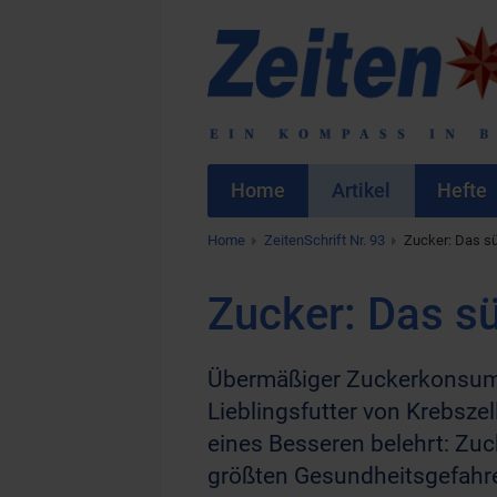
Home
Artikel
Hefte
Home
ZeitenSchrift Nr. 93
Zucker: Das s
Zucker: Das s
Übermäßiger Zuckerkonsum m
Lieblingsfutter von Krebszel
eines Besseren belehrt: Zuck
größten Gesundheitsgefahren