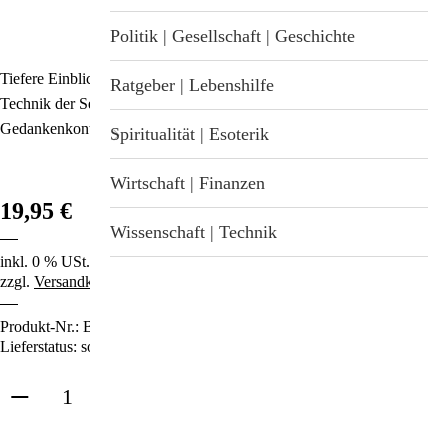
Stichwortverzeichnis
Geschenkideen
Politik | Gesellschaft | Geschichte
Aktuell
Tiefere Einblicke in die Arbeit der Weißen Bruderschaft und die
Immunsystemstärkung
Ratgeber | Lebenshilfe
Technik der Selbstbefreiung. Ein Handbuch über die Macht der
Abonnement
Gedankenkontrolle und den Schutz durch das Licht.
St. Helia-Produkte
Spiritualität | Esoterik
Spezial-Angebote
Wirtschaft | Finanzen
19,95 €
Fundgrube
Wissenschaft | Technik
inkl. 0 % USt.
zzgl.
Versandkosten
Produkt-Nr.:
B-3601
Lieferstatus: sofort lieferbar
in den Warenkorb