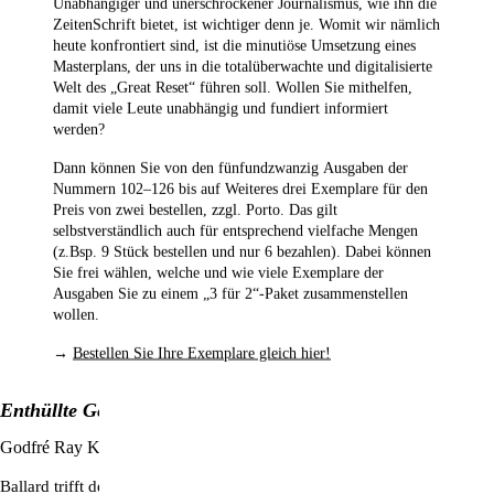
Unabhängiger und unerschrockener Journalismus, wie ihn die
ZeitenSchrift bietet, ist wichtiger denn je. Womit wir nämlich
heute konfrontiert sind, ist die minutiöse Umsetzung eines
Masterplans, der uns in die totalüberwachte und digitalisierte
Welt des „Great Reset“ führen soll. Wollen Sie mithelfen,
damit viele Leute unabhängig und fundiert informiert
werden?
Dann können Sie von den fünfundzwanzig Ausgaben der
Nummern 102–126
bis auf Weiteres drei Exemplare für den
Preis von zwei bestellen,
zzgl. Porto. Das gilt
selbstverständlich auch für entsprechend vielfache Mengen
(z.Bsp. 9 Stück bestellen und nur 6 bezahlen). Dabei können
Sie frei wählen, welche und wie viele Exemplare der
Ausgaben Sie zu einem „3 für 2“-Paket zusammenstellen
wollen.
→
Bestellen Sie Ihre Exemplare gleich hier!
Enthüllte Geheimnisse (Bd 1)
Godfré Ray King
Ballard trifft den Aufgestiegenen Meister Saint Germain und wird in 