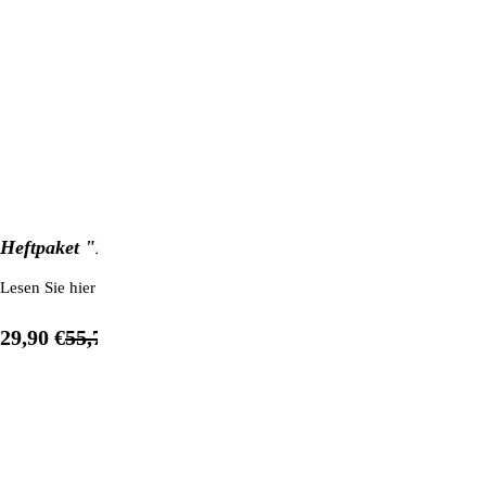
Heftpaket "Liebe, Partnerschaft, Familie"
Lesen Sie hier exklusiv, was der russische Seher und Psychologe
Serge
%
29,90 €
55,75 €