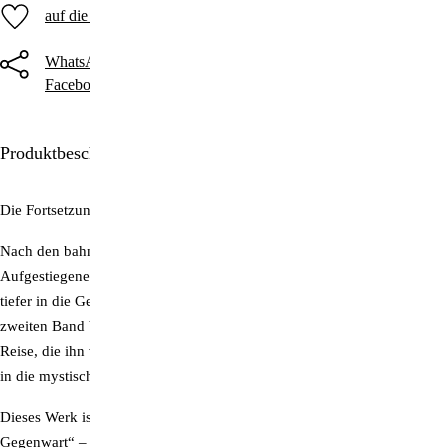
auf die Merkliste
WhatsApp
Threema
Telegram
Facebook
Twitter
E-Mail
Produktbeschreibung
Die Fortsetzung der spirituellen Expedition
Nach den bahnbrechenden Offenbarungen am Mount Shasta führt der
Aufgestiegene Meister Saint Germain seinen Schüler Godfré Ray King
tiefer in die Geheimnisse der kosmischen Gesetze ein. In diesem
zweiten Band begleiten wir den Autor auf einer außergewöhnlichen
Reise, die ihn von den fernen Weiten des amerikanischen Westens bis
in die mystischen Regionen Südamerikas und Frankreichs führt.
Dieses Werk ist eine lebendige Dokumentation der „Magischen
Gegenwart“ – der unendlichen, göttlichen Kraft, die in jedem