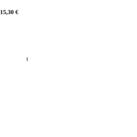
15,30 €
1
/
3
Unsere beliebtesten Produkte