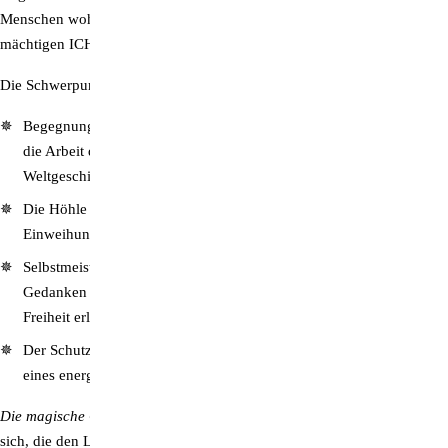
Menschen wohnt und darauf wartet, durch das Bewusstsein der
mächtigen ICH-BIN-Gegenwart aktiviert zu werden.
Die Schwerpunkte dieses Bandes:
Begegnungen mit der Weißen Bruderschaft:
Erfahren Sie mehr über
die Arbeit der Aufgestiegenen Meister hinter den Kulissen der
Weltgeschichte.
Die Höhle der Symbole:
Eine faszinierende Schilderung spiritueller
Einweihungsorte und der Technologie der Meister.
Selbstmeisterung im Alltag:
Wie man durch die Kontrolle der
Gedanken und Gefühle Disharmonie auflöst und vollkommene
Freiheit erlangt.
Der Schutzwall aus Licht:
Praktische Anleitungen zur Errichtung
eines energetischen Schutzes und zur Nutzung des Violetten Feuers.
Die magische Gegenwart
trägt eine Liebe, Reinheit und Schönheit in
sich, die den Leser in Sphären des Lichts erheben und mit seiner