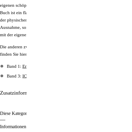
eigenen schöpferischen Gotteskraft zu verbinden vermag. Dieses
Buch ist ein flammender Appell an die Menschheit, die Begrenzungen
der physischen Welt zu überwinden. Es zeigt auf, dass Wunder keine
Ausnahme, sondern das natürliche Resultat eines Lebens im Einklang
mit der eigenen göttlichen Quelle sind.
Die anderen zwei Bücher von Saint Germain und Godfré Ray King
finden Sie hier:
Band 1:
Enthüllte Geheimnisse
Band 3:
ICH BIN – Die 33 reden von Saint Germain
Zusatzinformationen/Details
Diese Kategorien durchstöbern:
Spiritualität | Esoterik
Bücher
Informationen zu den Zahlungsoptionen finden Sie
hier
.