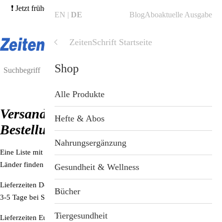
❗ Jetzt frühere Ausgaben bestellen und von unserer 3für2-Aktion
EN
DE
Blog
Abo
aktuelle Ausgabe
profitieren! →
Hefte finden
❗
ZeitenSchrift Startseite
Shop
Shop
Blog
Alle Produkte
Versandinformationen für Ihre
ZeitenSchrift Startseite
Hefte & Abos
Bestellung
Artikel
Nahrungsergänzung
Eine Liste mit den aktuellen Versandkosten in die verschiedenen
Hefte
Länder finden Sie
hier
.
Gesundheit & Wellness
Lieferzeiten Deutschland:
Themen
Bücher
3-5 Tage bei Standardlieferung
Dossiers
Tiergesundheit
Lieferzeiten Europäische Union
Zone 1*
: