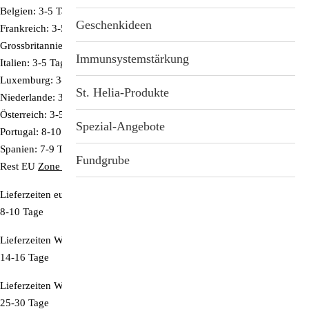
Belgien: 3-5 Tage
Stichwortverzeichnis
Geschenkideen
Frankreich: 3-5 Tage
Grossbritannien: 4-6 Tage
Aktuell
Immunsystemstärkung
Italien: 3-5 Tage
Luxemburg: 3-5 Tage
Abonnement
St. Helia-Produkte
Niederlande: 3-5 Tage
Österreich: 3-5 Tage
Spezial-Angebote
Portugal: 8-10 Tage
Spanien: 7-9 Tage
Fundgrube
Rest EU
Zone 1*
: 8-10 Tage
Lieferzeiten
europäische Länder außerhalb der EU
Zone 2*
:
8-10 Tage
Lieferzeiten Weltweit
Zone 3*
:
14-16 Tage
Lieferzeiten Weltweit (außerhalb Zonen 1-3)
Zone 4*
:
25-30 Tage