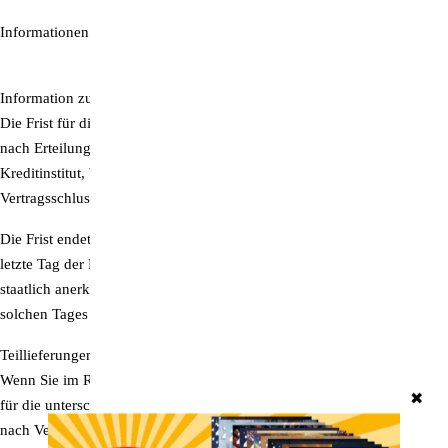
Informationen zur Berechnung von Versandkosten finden Sie
hier
.
Information zur Berechnung des Liefertermins
Die Frist für die Lieferung beginnt bei Zahlung per Vorkasse einen Tag
nach Erteilung des Zahlungsauftrags an das überweisende
Kreditinstitut, bei anderen Zahlungsarten einen Tag nach
Vertragsschluss zu laufen.
Die Frist endet mit dem Ablauf des letzten Tages der Frist. Fällt der
letzte Tag der Frist auf einen Samstag, Sonntag oder einen am Lieferort
staatlich anerkannten allgemeinen Feiertag, so tritt an die Stelle eines
solchen Tages der nächste Werktag.
Teillieferungen
Wenn Sie im Rahmen einer Bestellung mehrere Artikel bestellt haben
✖
für die unterschiedliche Lieferzeiten gelten, versenden wir die Ware je
nach Verfügbarkeit in mehreren Teilsendungen. Es gelten die für den