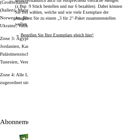
selbstverständlich auch für entsprechend vielfache Mengen
(Großbritannien), Kanarische Inseln (Spanien), Kosovo, Livigno
(z.Bsp. 9 Stück bestellen und nur 6 bezahlen). Dabei können
(Italien), Mazedonien, Melilla (Spanien), Moldawien, Montenegro,
Sie frei wählen, welche und wie viele Exemplare der
Norwegen, Russische Föderation, San Marino, Serbien, Türkei,
Ausgaben Sie zu einem „3 für 2“-Paket zusammenstellen
wollen.
Ukraine, Vatikanstadt, Zypern (Nordteil)
→
Bestellen Sie Ihre Exemplare gleich hier!
Zone 3:
Ägypten, Algerien, Armenien, Aserbaidschan, Israel,
Jordanien, Kanada, Kasachstan, Libanon, Libyen, Marokko,
Palästinensische Gebiete, St. Pierre und Miquelon (Frankreich), Syrien,
Tunesien, Vereinigte Staaten von Amerika
Zone 4:
Alle Länder und Gebiete, die nicht den Zonen 1, 2 oder 3
zugeordnet sind.
Abonnement