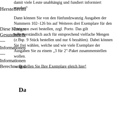
damit viele Leute unabhängig und fundiert informiert
werden?
Herstellerinformationen
Dann können Sie von den fünfundzwanzig Ausgaben der
Nummern 102–126
bis auf Weiteres drei Exemplare für den
Diese Kategorien durchstöbern:
Bion-Pads Body
Bion-Pads
Preis von zwei bestellen,
zzgl. Porto. Das gilt
selbstverständlich auch für entsprechend vielfache Mengen
Gesundheit & Wellness
(z.Bsp. 9 Stück bestellen und nur 6 bezahlen). Dabei können
Sie frei wählen, welche und wie viele Exemplare der
Informationen zu den Zahlungsoptionen finden Sie
hier
.
Ausgaben Sie zu einem „3 für 2“-Paket zusammenstellen
wollen.
Informationen für den Standardversand, zur Lieferung und zur
Berechnung der Lieferfrist finden Sie
hier
.
→
Bestellen Sie Ihre Exemplare gleich hier!
Das könnte Sie auch interessieren