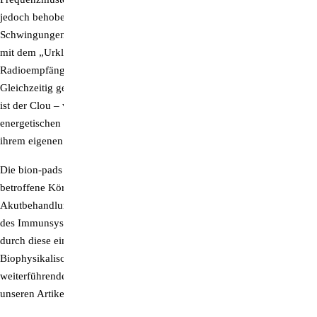
jedoch behoben werden, wenn man den Körper mit ordnenden
Schwingungen versorgt. Hier kommen die bion-pads ins Spiel. Da sie
mit dem „Urklang“ des Lebens informiert sind, gehen sie wie ein
Radioempfänger in Resonanz zur universalen Raumschwingung.
Gleichzeitig geben sie jene ordnenden Frequenzen wieder ab und – das
ist der Clou – verstärken sie dabei um ein Vielfaches. Dank dieser
energetischen Potenzierung kann die geschwächte Körperzelle zu
ihrem eigenen harmonischen Schwingungsmuster zurückfinden.
Die bion-pads schwingen permanent und werden einfach auf
betroffene Körperstellen aufgelegt.* Die Wirkdomäne ist die
Akutbehandlung.* Eine rasche Schmerzlinderung, eine Optimierung
des Immunsystems und die Regeneration des Organismus können
durch diese einfache Energieregulation bewirkt werden.*
Biophysikalisch wurde nie eine Übersteuerung gemessen.* Für
weiterführende Informationen zur
Bionen-Energie
lesen Sie bitte
unseren Artikel:
"bion-pads: Ein Gummi mit Ausstrahlung"