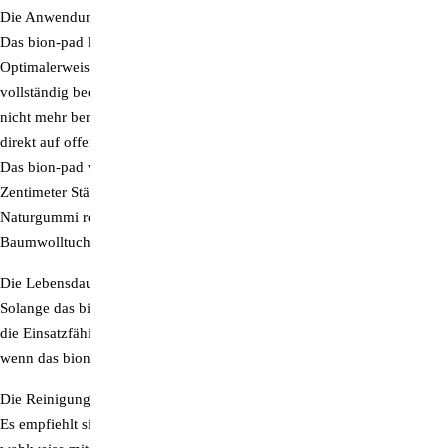
Die Anwendung.
Das bion-pad kann Tag und Nacht angewendet werden.
Optimalerweise sollte das bion-pad die betroffene Körperfläche
vollständig bedecken und solange getragen werden, bis die Symptome
nicht mehr bemerkbar sind. Da es jedoch nicht steril ist, sollte es nicht
direkt auf offene Wunden gelegt werden, sondern auf den Verband.
Das bion-pad wirkt selbst durch Gips und andere Materialien bis 3
Zentimeter Stärke. Anwendern, die allergisch auf Silikon oder
Naturgummi reagieren, empfehlen wir das bion-pad in ein
Baumwolltuch zu wickeln, bevor es aufgelegt wird.
Die Lebensdauer.
Solange das bion-pad nicht beschädigt oder zerschnitten wird, bleibt
die Einsatzfähigkeit auch nach Jahren noch erhalten. Dies gilt auch,
wenn das bion-pad die Farbe von Fremdmaterialien annimmt.
Die Reinigung.
Es empfiehlt sich, das bion-pad einmal täglich mit klarem Wasser oder