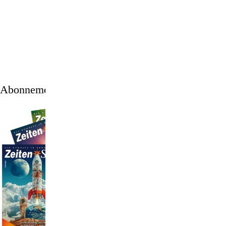
1
/
12
Abonnement