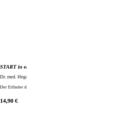
START in ein neues Therapiezeitalter
Dr. med. Hegall Vollert
Der Erfinder der Bion-Pads erklärt in verständlicher Sprache die bioph
14,90 €