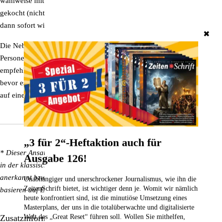
wahlweise mit Seifenwasser abzuspülen. Es kann sterilisiert oder
gekocht (nicht über 180° Celsius erhitzen) werden. Das bion-pad ist
dann sofort wieder einsatzbereit.
✖
Die Nebenwirkungen.
Personen, die allergisch auf Silikon oder Naturgummi reagieren,
empfehlen wir, das bion-pad in ein leichtes Baumwolltuch zu wickeln,
bevor es aufgelegt wird. Nicht direkt auf offene Wunden legen, jedoch
auf einen Verband.
„3 für 2“-Heftaktion auch für
* Dieser Ansatz ist dem Bereich Alternativ-Medizin zuzuordnen und ist
Ausgabe 126!
in der klassischen Schulmedizin bisher wissenschaftlich nicht
anerkannt bzw. gilt dort als nicht bewiesen. Die
erwähnten
Effekte
Unabhängiger und unerschrockener Journalismus, wie ihn die
ZeitenSchrift bietet, ist wichtiger denn je. Womit wir nämlich
basieren auf Erfahrungsberichten einzelner Ärzte und Patienten.
heute konfrontiert sind, ist die minutiöse Umsetzung eines
Masterplans, der uns in die totalüberwachte und digitalisierte
Welt des „Great Reset“ führen soll. Wollen Sie mithelfen,
Zusatzinformationen/Details