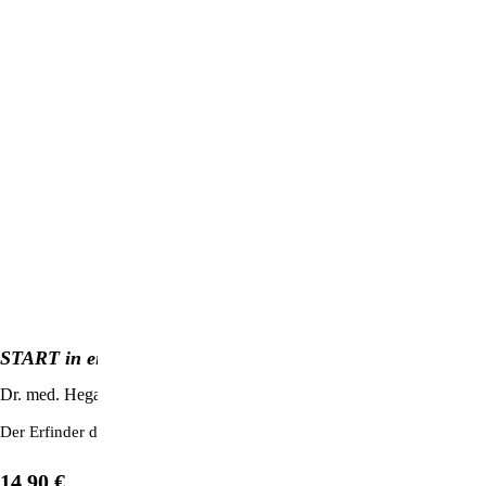
START in ein neues Therapiezeitalter
Dr. med. Hegall Vollert
Der Erfinder der Bion-Pads erklärt in verständlicher Sprache die bioph
14,90 €