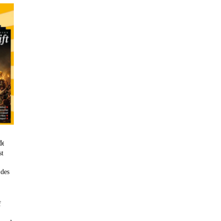
ne Ahnung hatte!
siumchlorid
r Lieferfrist finden
st
 des
f
Sprühflasche für Magnesiumöl