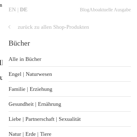
ten →
zum Abo
🌟
EN
DE
Blog
Abo
aktuelle Ausgabe
zurück zu allen Shop-Produkten
aktuelle
Ausgabe
Bücher
Alle in Bücher
ll
Shop
Blog
Startseite
Engel | Naturwesen
sundheit
Geschenkideen
nzung
Familie | Erziehung
 Wellness
Gesundheit | Ernährung
Liebe | Partnerschaft | Sexualität
t
Natur | Erde | Tiere