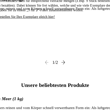
stverständlich auch für entsprechend vielfache Mengen (z.Bsp. 9 Stück bestelle
6 bezahlen). Dabei können Sie frei wählen, welche und wie viele Exemplare de
rs reinen und vom Körper schnell verwertbaren Form ein: Als luftgetr
aben Sie zu einem „3 für 2“-Paket zusammenstellen wollen.
estellen Sie Ihre Exemplare gleich hier!
1
/
2
Unsere beliebtesten Produkte
 Meer (1 kg)
rs reinen und vom Körper schnell verwertbaren Form ein: Als luftgetr