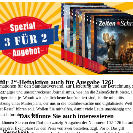
esium nicht möglich.
atgeber, der alle Fragen beantwortet - auch solche, von denen man kei
tzinformationen/Details
 Kategorien durchstöbern:
Gesundheit | Ernährung
Natürliches Magne
ungsergänzung
Bücher
mationen zu den Zahlungsoptionen finden Sie
hier
.
 für 2“-Heftaktion auch für Ausgabe 126!
mationen für den Standardversand, zur Lieferung und zur Berechnung de
ier
.
hängiger und unerschrockener Journalismus, wie ihn die ZeitenSchrift bietet, i
tiger denn je. Womit wir nämlich heute konfrontiert sind, ist die minutiöse
tzung eines Masterplans, der uns in die totalüberwachte und digitalisierte Welt
at Reset“ führen soll. Wollen Sie mithelfen, damit viele Leute unabhängig und
Das könnte Sie auch interessieren
iert informiert werden?
 können Sie von den fünfundzwanzig Ausgaben der Nummern 102–126
bis au
eres drei Exemplare für den Preis von zwei bestellen,
zzgl. Porto. Das gilt
 Meer (1 kg)