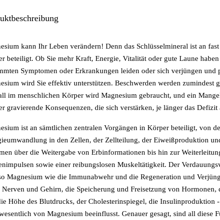
uktbeschreibung
sium kann Ihr Leben verändern! Denn das Schlüsselmineral ist an fast
r beteiligt. Ob Sie mehr Kraft, Energie, Vitalität oder gute Laune haben
immten Symptomen oder Erkrankungen leiden oder sich verjüngen und 
sium wird Sie effektiv unterstützen. Beschwerden werden zumindest geli
ll im menschlichen Körper wird Magnesium gebraucht, und ein Mangel 
r gravierende Konsequenzen, die sich verstärken, je länger das Defizit 
sium ist an sämtlichen zentralen Vorgängen in Körper beteiligt, von de
ieumwandlung in den Zellen, der Zellteilung, der Eiweißproduktion un
en über die Weitergabe von Erbinformationen bis hin zur Weiterleitun
nimpulsen sowie einer reibungslosen Muskeltätigkeit. Der Verdauungs
so Magnesium wie die Immunabwehr und die Regeneration und Verjüng
 Nerven und Gehirn, die Speicherung und Freisetzung von Hormonen, 
ie Höhe des Blutdrucks, der Cholesterinspiegel, die Insulinproduktion -
wesentlich von Magnesium beeinflusst. Genauer gesagt, sind all diese 