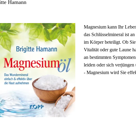
itte Hamann
Stichwortverz
Geschenkidee
Aktuell
Immunsystems
Magnesium kann Ihr Leben
das Schlüsselmineral ist an
Abonnement
St. Helia-Pro
im Körper beteiligt. Ob Sie
Vitalität oder gute Laune h
Spezial-Ange
an bestimmten Symptomen
leiden oder sich verjüngen
Fundgrube
- Magnesium wird Sie effek