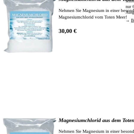
selb
nur 
Nehmen Sie Magnesium in einer besonde
Ausg
Magnesiumchlorid vom Toten Meer!
→
B
30,00 €
Magnesiumchlorid aus dem Toten
Nehmen Sie Magnesium in einer besonde