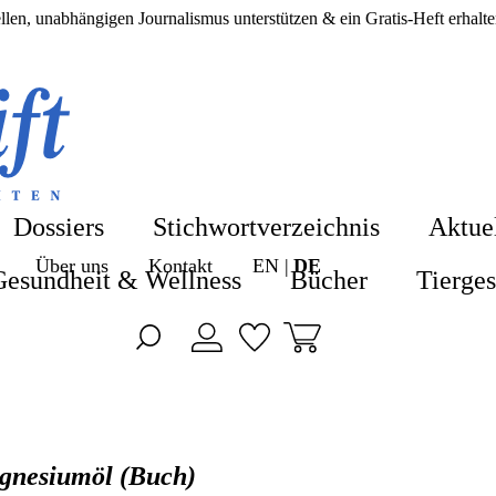
llen, unabhängigen Journalismus unterstützen & ein Gratis-Heft erhal
Shop
Shop
Blog
Alle Produkte
Dossiers
Stichwortverzeichnis
Aktue
ZeitenSchrift 
Über uns
Kontakt
EN
DE
Hefte & Abos
Gesundheit & Wellness
Bücher
Tierge
Artikel
Nahrungsergä
Hefte
Gesundheit &
Themen
Bücher
gnesiumöl (Buch)
Dossiers
Tiergesundhei