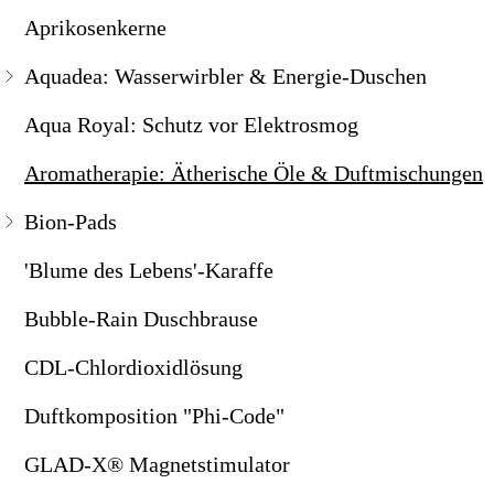
Aprikosenkerne
ZeitenSchrift-Themenpakete
Knochengesundheit
Aromatherapie: Ätherische Öle & Duftmischungen
Natur | Erde | Tiere
Aquadea: Wasserwirbler & Energie-Duschen
KräuterStimuli - Leberreinigung
Bion-Pads
Politik | Gesellschaft | Geschichte
Aqua Royal: Schutz vor Elektrosmog
Kurkuma & Piperin
'Blume des Lebens'-Karaffe
Ratgeber | Lebenshilfe
Aromatherapie: Ätherische Öle & Duftmischungen
Lebenstrank
Bubble-Rain Duschbrause
Spiritualität | Esoterik
Bion-Pads
Life Security - Nährstoffmix
CDL-Chlordioxidlösung
Wirtschaft | Finanzen
'Blume des Lebens'-Karaffe
Mitochondrien-Power
Duftkomposition "Phi-Code"
Wissenschaft | Technik
Bubble-Rain Duschbrause
MSM – Organischer Schwefel
GLAD-X® Magnetstimulator
CDL-Chlordioxidlösung
Multi-Eisen-Kapseln
Handy-Chip: Schutz vor Elektrosmog
MyAmino-Proteine
Klangschalen & Stimmgabeln
Duftkomposition "Phi-Code"
Natürliche Ballaststoffe
Kolloidales Silber
GLAD-X® Magnetstimulator