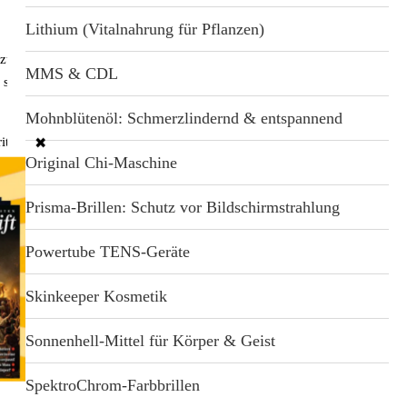
auf die Merkliste
Lithium (Vitalnahrung für Pflanzen)
WhatsApp
Threema
Telegram
ützt vor Entzündungen
Facebook
Twitter
E-Mail
MMS & CDL
sprühen oder ins
Mohnblütenöl: Schmerzlindernd & entspannend
tzer in ein Glas
✖
Original Chi-Maschine
erwegs erhältlich!
.
Prisma-Brillen: Schutz vor Bildschirmstrahlung
Powertube TENS-Geräte
Skinkeeper Kosmetik
mischungen
Sonnenhell-Mittel für Körper & Geist
SpektroChrom-Farbbrillen