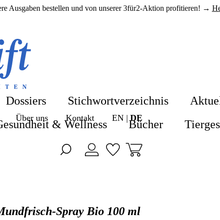
here Ausgaben bestellen und von unserer 3für2-Aktion profitieren! →
He
Shop
Shop
Blog
Alle Produkte
Dossiers
Stichwortverzeichnis
Aktue
ZeitenSchrift 
Über uns
Kontakt
EN
DE
Hefte & Abos
Gesundheit & Wellness
Bücher
Tierge
Artikel
Nahrungsergä
Hefte
Gesundheit &
Themen
Bücher
Mundfrisch-Spray Bio 100 ml
Dossiers
Tiergesundhei