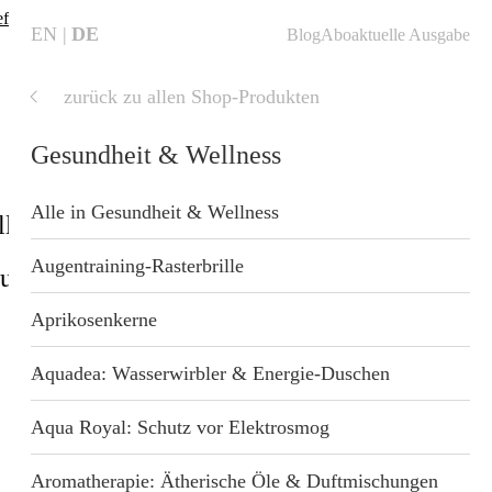
fte finden
❗
EN
DE
Blog
Abo
aktuelle Ausgabe
zurück zu allen Shop-Produkten
aktuelle
Ausgabe
Gesundheit & Wellness
Alle in Gesundheit & Wellness
ll
Shop
Blog
Startseite
Augentraining-Rasterbrille
sundheit
Geschenkideen
nzung
Aprikosenkerne
 Wellness
Aquadea: Wasserwirbler & Energie-Duschen
Aqua Royal: Schutz vor Elektrosmog
Profitieren S
t
Aromatherapie: Ätherische Öle & Duftmischungen