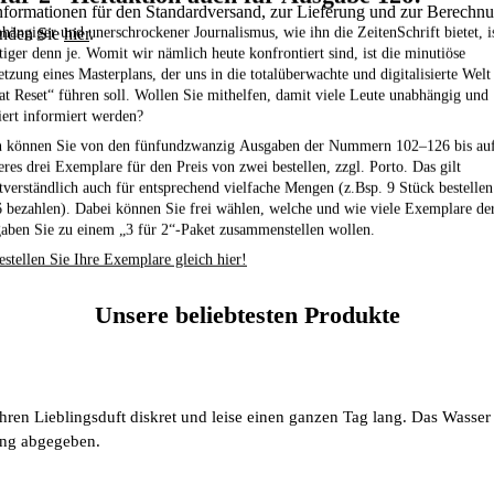
nformationen für den Standardversand, zur Lieferung und zur Berechnun
hängiger und unerschrockener Journalismus, wie ihn die ZeitenSchrift bietet, i
inden Sie
hier
.
tiger denn je. Womit wir nämlich heute konfrontiert sind, ist die minutiöse
tzung eines Masterplans, der uns in die totalüberwachte und digitalisierte Welt
at Reset“ führen soll. Wollen Sie mithelfen, damit viele Leute unabhängig und
iert informiert werden?
 können Sie von den fünfundzwanzig Ausgaben der Nummern 102–126
bis au
eres drei Exemplare für den Preis von zwei bestellen,
zzgl. Porto. Das gilt
stverständlich auch für entsprechend vielfache Mengen (z.Bsp. 9 Stück bestelle
6 bezahlen). Dabei können Sie frei wählen, welche und wie viele Exemplare de
aben Sie zu einem „3 für 2“-Paket zusammenstellen wollen.
estellen Sie Ihre Exemplare gleich hier!
Unsere beliebtesten Produkte
Ihren Lieblingsduft diskret und leise einen ganzen Tag lang. Das Wasser
ng abgegeben.