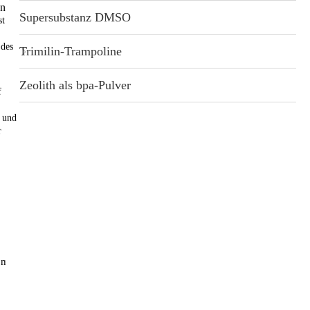
g der Lieferfrist
Supersubstanz DMSO
st
 des
Trimilin-Trampoline
Zeolith als bpa-Pulver
f
n und
r
 mit dem ätherischen Öl wird in extra feinen Nebel