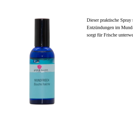
Stichwortverz
Geschenkidee
Dieser praktische Spray 
Aktuell
Immunsystems
Entzündungen im Mund
sorgt für Frische unterw
Abonnement
St. Helia-Pro
Spezial-Ange
Fundgrube