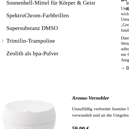
Sonnenhell-Mittel für Körper & Geist
I
Revitabol Zellschutz
Zeolith als bpa-Pulver
Unab
f
wich
SpektroChrom-Farbbrillen
Sango Kalzium
Umse
„Gre
Supersubstanz DMSO
fund
Säure-Basen-Haushalt
Dann
Trimilin-Trampoline
Schwermetalle sanft ausleiten
Weit
selb
Zeolith als bpa-Pulver
nur 
Selen & Jod
Ausg
Sport aus der Flasche
→
B
Spurenelement Lithium
Wilde Karde-Urtinktur
Aroma-Vernebler
Wild-Yams
Unauffällig verbreitet Jasmine 
verwandelt und an die Umgebu
59,00 €