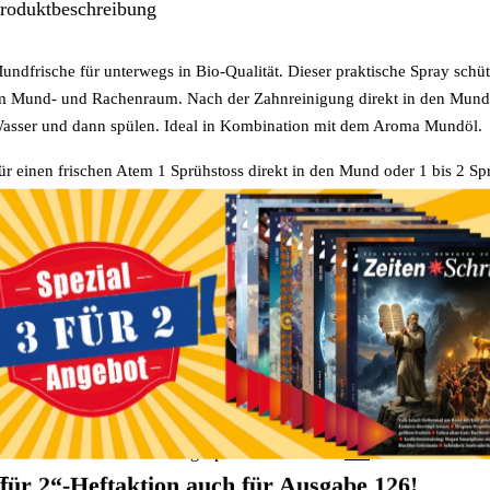
roduktbeschreibung
undfrische für unterwegs in Bio-Qualität. Dieser praktische Spray sch
m Mund- und Rachenraum. Nach der Zahnreinigung direkt in den Mund 
asser und dann spülen. Ideal in Kombination mit dem Aroma Mundöl.
ür einen frischen Atem 1 Sprühstoss direkt in den Mund oder 1 bis 2 Spri
asser und dann Gurgeln. Auch in der praktischen
30 ml-Flasche
für unt
nthält ätherische Öle von Eukalyptus, Myrre, Pfeffermine und Teebaum
usatzinformationen/Details
iese Kategorien durchstöbern:
Aromatherapie: Ätherische Öle & Duft
esundheit & Wellness
nformationen zu den Zahlungsoptionen finden Sie
hier
.
 für 2“-Heftaktion auch für Ausgabe 126!