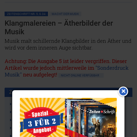
ZEITENSCHRIFT NR. 5, S.34
MACHT DER MUSIK
Klangmalereien – Ätherbilder der
Musik
Musik malt schillernde Klangbilder in den Äther und
wird vor dem inneren Auge sichtbar.
Achtung: Die Ausgabe 5 ist leider vergriffen. Dieser
Artikel wurde jedoch mittlerweile im
"Sonderdruck
Musik"
neu aufgelegt!
NICHT ONLINE VERFÜGBAR
Zusammen benutzt mit:
Musik
Harmonie
Oktave
Universum
Tonarten