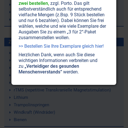
zwei bestellen,
zzgl. Porto. Das gilt
Chlorophyll
selbstverständlich auch für entsprechend
Chemie
vielfache Mengen (z.Bsp. 9 Stück bestellen
Atom-Harmonik
und nur 6 bezahlen). Dabei können Sie frei
wählen, welche und wie viele Exemplare der
Ausgaben Sie zu einem „3 für 2“-Paket
zusammenstellen wollen.
Zuletzt gesuchte Stichworte
>> Bestellen Sie Ihre Exemplare gleich hier!
Gelenkschmerzen
Herzlichen Dank, wenn auch Sie diese
Ketone (Ketonkörper)
wichtigen Informationen verbreiten und
zu
„Verteidiger des gesunden
Ketogene Ernährung (Ketose)
Menschenverstands“
werden.
Irland
Demenz
rTMS (repetitive Transkranielle Magnetstimulation)
Lithium
Trampolinspringen
Windkraft (Windräder)
Bienen