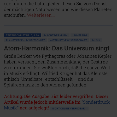
oder durch die Lüfte gleiten. Lesen Sie vom Dienst
der mächtigen Naturwesen und wie diesen Planeten
erschufen.
Weiterlesen...
ZEITENSCHRIFT NR. 5, S.26
MACHT DER MUSIK
UNIVERSUM
PLANET ERDE • UMWELTSCHUTZ
ALTERNATIVE WISSENSCHAFT
MUSIK
Atom-Harmonik: Das Universum singt
Große Denker wie Pythagoras oder Johannes Kepler
haben versucht, den Zusammenklang der Gestirne
zu ergründen. Sie wußten noch, daß die ganze Welt
in Musik erklingt. Wilfried Krüger hat das Kleinste,
ethisch ‘Unteilbare’, entschlüsselt – und die
Sphärenmusik in den Atomen gefunden.
Achtung: Die Ausgabe 5 ist leider vergriffen. Dieser
Artikel wurde jedoch mittlerweile im
"Sonderdruck
Musik"
neu aufgelegt!
NICHT ONLINE VERFÜGBAR