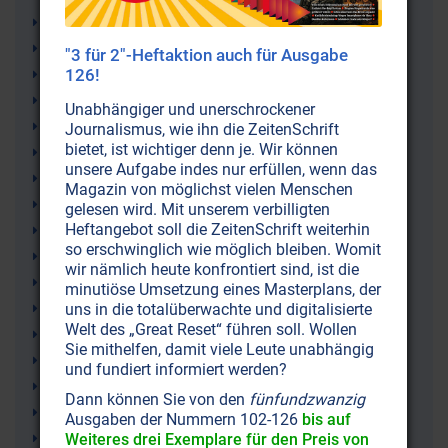
Geoffrey Hodson
Natur
"3 für 2"-Heftaktion auch für Ausgabe
Energie
126!
Sphärenmusik
Unabhängiger und unerschrockener
Klang
Journalismus, wie ihn die ZeitenSchrift
bietet, ist wichtiger denn je. Wir können
Tonleiter
unsere Aufgabe indes nur erfüllen, wenn das
Esoterik
Magazin von möglichst vielen Menschen
Kohlenstoff
gelesen wird. Mit unserem verbilligten
Heftangebot soll die ZeitenSchrift weiterhin
Hexachord
so erschwinglich wie möglich bleiben. Womit
Mathematik
wir nämlich heute konfrontiert sind, ist die
Max Planck
minutiöse Umsetzung eines Masterplans, der
Gene
uns in die totalüberwachte und digitalisierte
Welt des „Great Reset“ führen soll. Wollen
Kosmischer Akkord
Sie mithelfen, damit viele Leute unabhängig
Ganzton
und fundiert informiert werden?
Erdenton
Dann können Sie von den
fünfundzwanzig
Erbgut
Ausgaben der Nummern 102-126
bis auf
Dur
Weiteres drei Exemplare für den Preis von